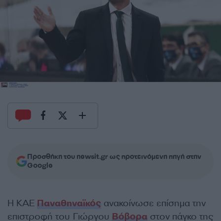
Προσθήκη του newsit.gr ως προτεινόμενη πηγή στην
Google
Η ΚΑΕ
Παναθηναϊκός
ανακοίνωσε επίσημα την
επιστροφή του Γιώργου
Βόβορα
στον πάγκο της