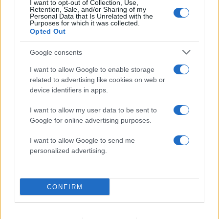
I want to opt-out of Collection, Use,
συμμετείχε στη διαδήλωση όπως και
Retention, Sale, and/or Sharing of my
100.000 άτομα»
Personal Data that Is Unrelated with the
Purposes for which it was collected.
Βγήκαν ξανά τα μαχαίρια στην Ελπίδα
Opted Out
94
για τη Δημοκρατία: «Καρυστιανού,
Γρατσία και Γαλανός μετέτρεψαν το
Google consents
κίνημα σε φοβικό αρχηγικό κόμμα»
I want to allow Google to enable storage
Μεταφορές χρημάτων: Πότε μπορεί να
73
related to advertising like cookies on web or
θεωρηθούν δωρεές και να επιβληθεί
φόρος – Τι ισχυεί για τις γονικές παροχές
device identifiers in apps.
Απίστευτο κι όμως αληθινό -
72
I want to allow my user data to be sent to
Aναστέλλονται τα τακτικά ραντεβού του
Google for online advertising purposes.
αγγειοχειρουργού του νοσοκομείου
Χανίων επειδή κλάπηκε το μηχανάκι του
γιατρού
I want to allow Google to send me
personalized advertising.
Σούπερ μάρκετ: Νέες μειώσεις τιμών –
60
916 προϊόντα στην εθνική πρωτοβουλία,
ανάμεσά τους 130 σχολικά
CONFIRM