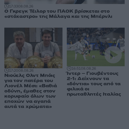
17:33
08.08.26
Ο Γκρεγκ Τέιλορ του ΠΑΟΚ βρίσκεται στο
«στόχαστρο» της Μάλαγα και της Μπέρνλι
16:51
08.08.26
17:20
08.08.26
Ίντερ – Γιουβέντους
Νιούελς Ολντ Μπόις
2-1: Δείχνουν τα
για τον πατέρα του
«δόντια» τους από τα
Λιονέλ Μέσι: «Βαθιά
φιλικά οι
οδύνη, έμαθες στον
πρωταθλητές Ιταλίας
κορυφαίο όλων των
εποχών να αγαπά
αυτά τα χρώματα»