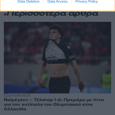
Data Deletion
Data Access
Privacy Policy
Αθλητικά:
Περισσότερα άρθρα
19:41
08.08.26
Ναϊμέγκεν – Τέλσταρ 1-2: Πρεμιέρα με ήττα
για την αντίπαλο του Ολυμπιακού στην
Ολλανδία