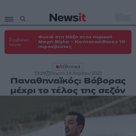
Μετάβαση
σε
o
35
περιεχόμενο
Φωτιά στη Νάξο στην περιοχή
Συμβαίνει
Μικρή Βίγλα – Κινητοποιήθηκαν 10
τώρα:
πυροσβέστες
Αθλητικά
13:28
Πέμπτη 14 Απριλίου 2022
Παναθηναϊκός: Βόβορας
μέχρι το τέλος της σεζόν