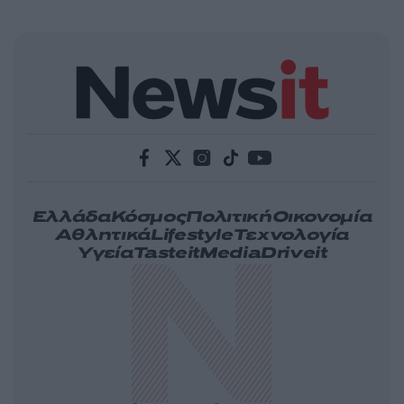
Ελλάδα
Κόσμος
Πολιτική
Οικονομία
Αθλητικά
Lifestyle
Τεχνολογία
Υγεία
Tasteit
Media
Driveit