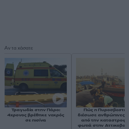
Αν τα χάσατε
Τραγωδία στην Πάρο:
Πώς η Πυροσβεστικ
4χρονος βρέθηκε νεκρός
διέσωσε ανθρώπινες ζ
σε πισίνα
από την καταστροφι
φωτιά στην Αττικοβοι