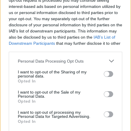
opt-out request is processed you may continue seeing
καθόταν αμέριμνο σε αυλή επιχείρησης
interest-based ads based on personal information utilized by
us or personal information disclosed to third parties prior to
2
Ryanair: «Ένα κομμάτι του προσώπου του
ήταν σαν πλαστελίνη», συγκλονίζει η
your opt-out. You may separately opt-out of the further
επιβάτιδα που έσωσε τον Σέρβο όταν
disclosure of your personal information by third parties on the
έσπασε το παράθυρο του αεροπλάνου
IAB’s list of downstream participants. This information may
also be disclosed by us to third parties on the
IAB’s List of
3
Ανησυχία από το ξέσπασμα του ιού του
Δυτικού Νείλου με κρούσματα στην Αττική
Downstream Participants
that may further disclose it to other
- «Καμπανάκι» από τον Ιατρικό Σύλλογο
third parties.
Αθηνών για την προστασία της δημόσιας
υγείας
Please note that this website/app uses one or more Google
Personal Data Processing Opt Outs
services and may gather and store information including but
4
Φωτιά σε κατάστημα στον Άλιμο –
not limited to your visit or usage behaviour. You may click to
I want to opt-out of the Sharing of my
Εκκενώθηκε πολυκατοικία
personal data.
grant or deny consent to Google and its third-party tags to
Opted In
5
Νέος «Αντεροβγάλτης» στο Λονδίνο βίαζε
use your data for below specified purposes in below Google
και δολοφονούσε ιερόδουλες – Είχε
consent section.
I want to opt-out of the Sale of my
συλληφθεί και αφέθηκε ελεύθερος
Personal Data.
Opted In
Πιο σχολιασμένα
I want to opt-out of processing my
Personal Data for Targeted Advertising.
Opted In
Marfin: Η 46χρονη πήρε προθεσμία για
103
να απολογηθεί την Τρίτη – «Είναι αθώα,