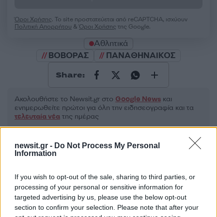
Όροι Χρήσης
. Το site προστατεύεται από reCAPTCHA, ισχύουν
Πολιτική Απορρήτου
&
Όροι Χρήσης
της Google.
Αθλητικά
ΒΟΒΟΡΑΣ
ΠΑΝΑΘΗΝΑΙΚΟΣ
Share:
Ακολουθήστε το Νewsit.gr στο
Google News
και
ενημερωθείτε πρώτοι για όλη την ειδησεογραφία και τα
τελευταία νέα
της ημέρας
newsit.gr -
Do Not Process My Personal
Information
If you wish to opt-out of the sale, sharing to third parties, or
Πιο δημοφιλή
processing of your personal or sensitive information for
targeted advertising by us, please use the below opt-out
1
Σοκαριστική υπόθεση στην Κρήτη:
Τουρίστας ρωτούσε πόσο να πληρώσει για
section to confirm your selection. Please note that after your
να ασελγήσει σε 10χρονο κορίτσι - Το παιδί