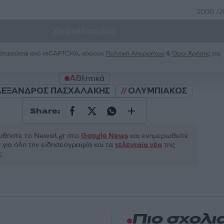
2000 /
Υποβολή σχολίου
ροστατεύεται από reCAPTCHA, ισχύουν
Πολιτική Απορρήτου
&
Όροι Χρήσης
της
Αθλητικά
ΛΕΞΑΝΔΡΟΣ ΠΑΣΧΑΛΑΚΗΣ
ΟΛΥΜΠΙΑΚΟΣ
Share:
θήστε το Νewsit.gr στο
Google News
και ενημερωθείτε
 για όλη την ειδησεογραφία και τα
τελευταία νέα
της
ς
Πιο σχολι