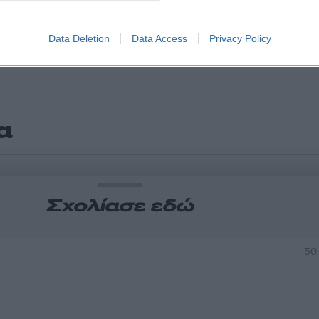
Data Deletion
Data Access
Privacy Policy
α
Σχολίασε εδώ
50