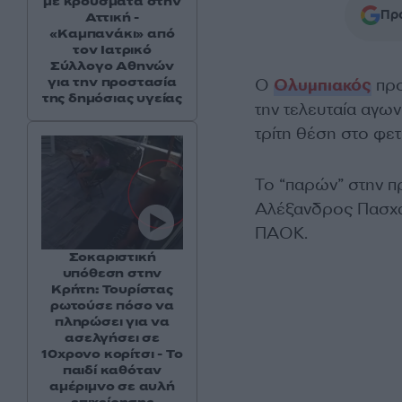
με κρούσματα στην
Προ
Αττική -
«Καμπανάκι» από
τον Ιατρικό
Σύλλογο Αθηνών
για την προστασία
Ο
Ολυμπιακός
προ
της δημόσιας υγείας
την τελευταία αγων
τρίτη θέση στο φε
Το “παρών” στην π
Αλέξανδρος Πασχαλά
ΠΑΟΚ.
Σοκαριστική
υπόθεση στην
Κρήτη: Τουρίστας
ρωτούσε πόσο να
πληρώσει για να
ασελγήσει σε
10χρονο κορίτσι - Το
παιδί καθόταν
αμέριμνο σε αυλή