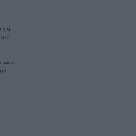
 για
 την
 και ο
τον