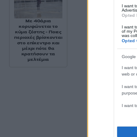
I want 
Advertis
Opted 
Με 40άρια
κορυφώνεται το
I want t
of my P
κύμα ζέστης - Ποιες
was col
περιοχές βρίσκονται
Opted 
στο επίκεντρο και
μέχρι πότε θα
κρατήσουν τα
Google 
μελτέμια
I want t
web or d
I want t
purpose
I want 