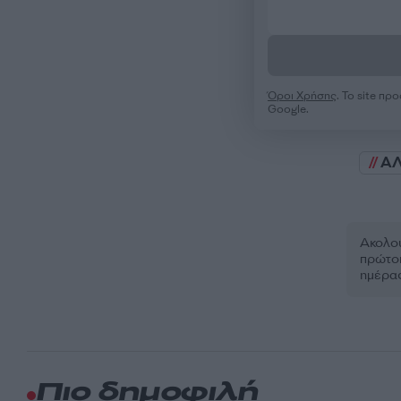
Όροι Χρήσης
. Το site π
Google.
Α
Ακολου
πρώτοι
ημέρα
Πιο δημοφιλή