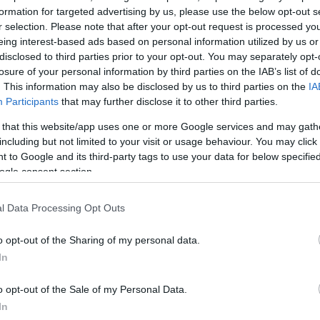
formation for targeted advertising by us, please use the below opt-out s
εσσαλονίκη, ενώ ο Μπα παραμένει αμφίβολος, καθώς
r selection. Please note that after your opt-out request is processed y
ώθει ενοχλήσεις στον αστράγαλο.
eing interest-based ads based on personal information utilized by us or
disclosed to third parties prior to your opt-out. You may separately opt-
losure of your personal information by third parties on the IAB’s list of
ΔΙΑΦΗΜΙΣΗ
. This information may also be disclosed by us to third parties on the
IA
Participants
that may further disclose it to other third parties.
 that this website/app uses one or more Google services and may gath
including but not limited to your visit or usage behaviour. You may click 
 to Google and its third-party tags to use your data for below specifi
ogle consent section.
l Data Processing Opt Outs
o opt-out of the Sharing of my personal data.
In
o opt-out of the Sale of my Personal Data.
In