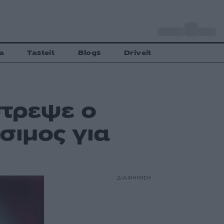
o
Αθήνα
29
C
a
Tasteit
Blogs
Driveit
τρεψε ο
σιμος για
ΔΙΑΦΗΜΙΣΗ