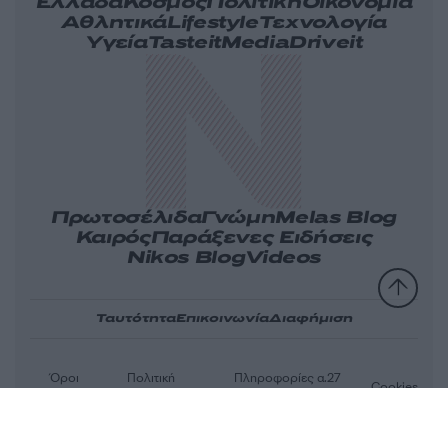
Ελλάδα
Κόσμος
Πολιτική
Οικονομία
Αθλητικά
Lifestyle
Τεχνολογία
Υγεία
Tasteit
Media
Driveit
Πρωτοσέλιδα
Γνώμη
Melas Blog
Καιρός
Παράξενες Ειδήσεις
Nikos Blog
Videos
Ταυτότητα
Επικοινωνία
Διαφήμιση
Όροι
Πολιτική
Πληροφορίες α.27
Cookies
χρήσης
απορρήτου
Ν.5253/2025
Αριθμός Πιστοποίησης Μ.Η.Τ.232163
© 2026 newsit.gr. Με επιφύλαξη κάθε νομίμου δικαιώματος.