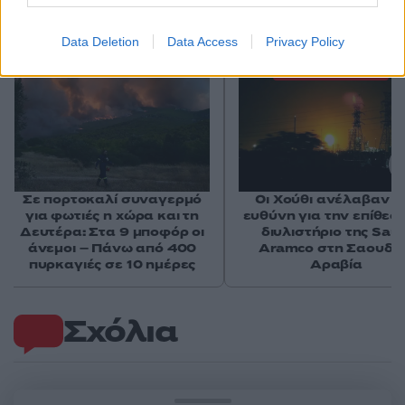
Αν τα χάσατε
Data Deletion
Data Access
Privacy Policy
Ανανεώθηκε πριν
60 λεπτά
Σε πορτοκαλί συναγερμό
Οι Χούθι ανέλαβαν τ
για φωτιές η χώρα και τη
ευθύνη για την επίθεσ
Δευτέρα: Στα 9 μποφόρ οι
διυλιστήριο της Saud
άνεμοι – Πάνω από 400
Aramco στη Σαουδι
πυρκαγιές σε 10 ημέρες
Αραβία
Σχόλια