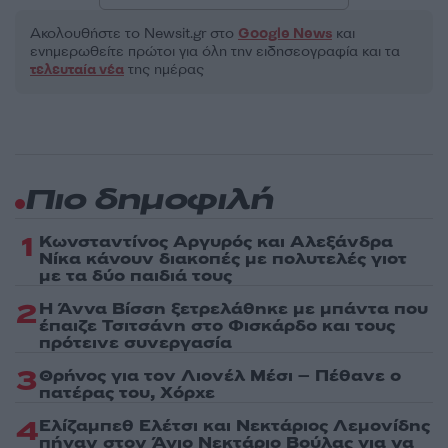
Ακολουθήστε το Νewsit.gr στο
Google News
και
ενημερωθείτε πρώτοι για όλη την ειδησεογραφία και τα
τελευταία νέα
της ημέρας
Πιο δημοφιλή
1
Κωνσταντίνος Αργυρός και Αλεξάνδρα
Νίκα κάνουν διακοπές με πολυτελές γιοτ
με τα δύο παιδιά τους
2
Η Άννα Βίσση ξετρελάθηκε με μπάντα που
έπαιζε Τσιτσάνη στο Φισκάρδο και τους
πρότεινε συνεργασία
3
Θρήνος για τον Λιονέλ Μέσι – Πέθανε ο
πατέρας του, Χόρχε
4
Ελίζαμπεθ Ελέτσι και Νεκτάριος Λεμονίδης
πήγαν στον Άγιο Νεκτάριο Βούλας για να