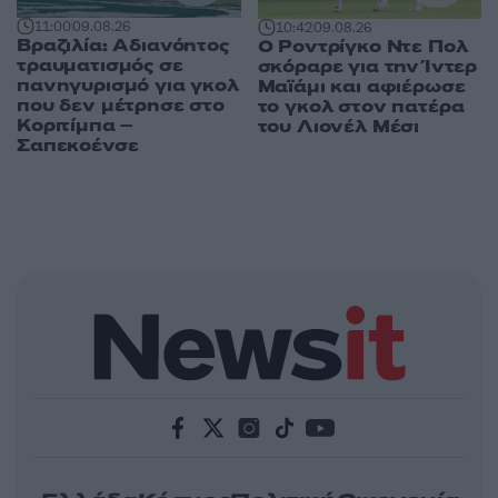
11:00
09.08.26
10:42
09.08.26
Βραζιλία: Αδιανόητος
Ο Ροντρίγκο Ντε Πολ
τραυματισμός σε
σκόραρε για την Ίντερ
πανηγυρισμό για γκολ
Μαϊάμι και αφιέρωσε
που δεν μέτρησε στο
το γκολ στον πατέρα
Κοριτίμπα –
του Λιονέλ Μέσι
Σαπεκοένσε