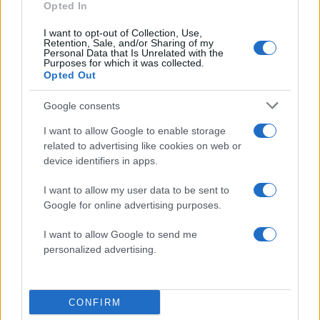
εποχών του ελληνικού ποδοσφαίρου. Εκτός από
Opted In
την ποδοσφαιρική του καριέρα, τα τελευταία
I want to opt-out of Collection, Use,
χρόνια έχει αναδείξει το καλλιτεχνικό του ταλέντο
Retention, Sale, and/or Sharing of my
Personal Data that Is Unrelated with the
ως ζωγράφος και έχει λάβει μέρος σε πολλές
Purposes for which it was collected.
Opted Out
εκθέσεις.
ΔΙΑΦΗΜΙΣΗ
Google consents
I want to allow Google to enable storage
related to advertising like cookies on web or
device identifiers in apps.
I want to allow my user data to be sent to
Google for online advertising purposes.
I want to allow Google to send me
personalized advertising.
CONFIRM