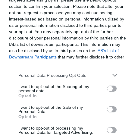
targeted advertising by us, please use the below opt-out
section to confirm your selection. Please note that after your
opt-out request is processed you may continue seeing
interest-based ads based on personal information utilized by
us or personal information disclosed to third parties prior to
your opt-out. You may separately opt-out of the further
disclosure of your personal information by third parties on the
IAB’s list of downstream participants. This information may
also be disclosed by us to third parties on the
IAB’s List of
Downstream Participants
that may further disclose it to other
third parties.
Please note that this website/app uses one or more Google
Personal Data Processing Opt Outs
services and may gather and store information including but
not limited to your visit or usage behaviour. You may click to
I want to opt-out of the Sharing of my
personal data.
grant or deny consent to Google and its third-party tags to
ΦΩΤΟ EUROKINISSI
Opted In
use your data for below specified purposes in below Google
consent section.
I want to opt-out of the Sale of my
Το 2021, η Διεθνής Ομοσπονδία Ιστορίας και
Personal Data.
Opted In
Στατιστικής του Ποδοσφαίρου (IFFHS) τον
συμπεριέλαβε στην καλύτερη 11άδα όλων των
I want to opt-out of processing my
Personal Data for Targeted Advertising.