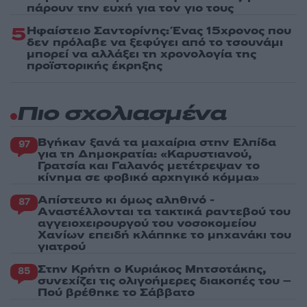
πάρουν την ευχή για τον γιο τους
5
Ηφαίστειο Σαντορίνης: Ένας 15χρονος που
δεν πρόλαβε να ξεφύγει από το τσουνάμι
μπορεί να αλλάξει τη χρονολογία της
προϊστορικής έκρηξης
Πιο σχολιασμένα
Βγήκαν ξανά τα μαχαίρια στην Ελπίδα
97
για τη Δημοκρατία: «Καρυστιανού,
Γρατσία και Γαλανός μετέτρεψαν το
κίνημα σε φοβικό αρχηγικό κόμμα»
Απίστευτο κι όμως αληθινό -
87
Aναστέλλονται τα τακτικά ραντεβού του
αγγειοχειρουργού του νοσοκομείου
Χανίων επειδή κλάπηκε το μηχανάκι του
γιατρού
Στην Κρήτη ο Κυριάκος Μητσοτάκης,
85
συνεχίζει τις ολιγοήμερες διακοπές του –
Πού βρέθηκε το Σάββατο