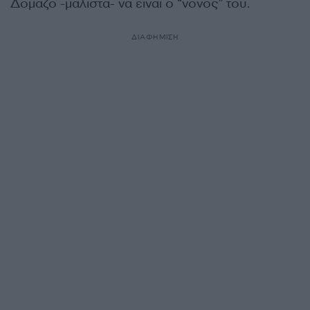
Δομάζο -μάλιστα- να είναι ο “νονός” του.
ΔΙΑΦΗΜΙΣΗ