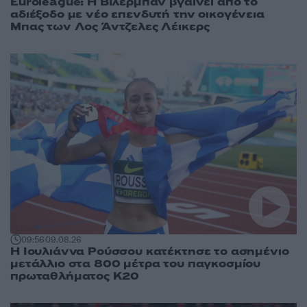
Euroleague: Η Βιλερμπάν βγαίνει από το
αδιέξοδο με νέο επενδυτή την οικογένεια
Μπας των Λος Άντζελες Λέικερς
09:56
09.08.26
Η Ιουλιάννα Ρούσσου κατέκτησε το ασημένιο
μετάλλιο στα 800 μέτρα του παγκοσμίου
πρωταθλήματος Κ20