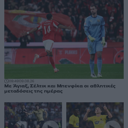
09:49
09.08.26
Με Άγιαξ, Σέλτικ και Μπενφίκα οι αθλητικές
μεταδόσεις της ημέρας