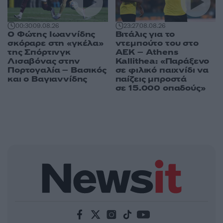
00:30
09.08.26
23:27
08.08.26
Ο Φώτης Ιωαννίδης
Βιτάλις για το
σκόραρε στη «γκέλα»
ντεμπούτο του στο
της Σπόρτινγκ
ΑΕΚ – Athens
Λισαβόνας στην
Kallithea: «Παράξενο
Πορτογαλία – Βασικός
σε φιλικό παιχνίδι να
και ο Βαγιαννίδης
παίζεις μπροστά
σε 15.000 οπαδούς»