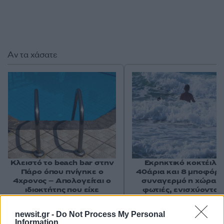
Αν τα χάσατε
Κλειστό το beach bar στην
Εκρηκτικό κοκτέιλ μ
Πάρο όπου πνίγηκε ο
40άρια και 8 μποφόρ -
4χρονος – Απολογείται ο
συναγερμό η χώρα γ
ιδιοκτήτης που είχε
φωτιές, ενισχύονται 
δηλωθεί ως ναυαγοσώστης
άνεμοι τις επόμενες ημ
newsit.gr -
Do Not Process My Personal
Information