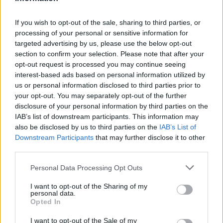
Σχόλια
If you wish to opt-out of the sale, sharing to third parties, or
processing of your personal or sensitive information for
targeted advertising by us, please use the below opt-out
section to confirm your selection. Please note that after your
Σχολίασε εδώ
opt-out request is processed you may continue seeing
interest-based ads based on personal information utilized by
us or personal information disclosed to third parties prior to
your opt-out. You may separately opt-out of the further
50 /50
disclosure of your personal information by third parties on the
IAB’s list of downstream participants. This information may
also be disclosed by us to third parties on the
IAB’s List of
Downstream Participants
that may further disclose it to other
third parties.
2000 /2000
Please note that this website/app uses one or more Google
Personal Data Processing Opt Outs
Υποβολή σχολίου
services and may gather and store information including but
not limited to your visit or usage behaviour. You may click to
I want to opt-out of the Sharing of my
personal data.
grant or deny consent to Google and its third-party tags to
Όροι Χρήσης
. Το site προστατεύεται από reCAPTCHA, ισχύουν
Opted In
Πολιτική Απορρήτου
&
Όροι Χρήσης
της Google.
use your data for below specified purposes in below Google
consent section.
Αθλητικά
I want to opt-out of the Sale of my