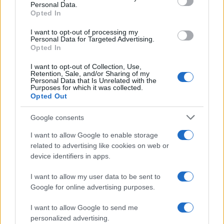
Personal Data.
ΠΑΟΚ
ΤΕΡΜΑΤΟΦΥΛΑΚΑΣ
ΧΑΙΝΤΟΥΚ
Opted In
Share:
I want to opt-out of processing my
Personal Data for Targeted Advertising.
Opted In
Ακολουθήστε το Νewsit.gr στο
Google News
και
ενημερωθείτε πρώτοι για όλη την ειδησεογραφία και τα
I want to opt-out of Collection, Use,
τελευταία νέα
της ημέρας
Retention, Sale, and/or Sharing of my
Personal Data that Is Unrelated with the
Purposes for which it was collected.
Opted Out
Google consents
I want to allow Google to enable storage
Πιο δημοφιλή
related to advertising like cookies on web or
device identifiers in apps.
1
Κωνσταντίνος Αργυρός και Αλεξάνδρα
Νίκα κάνουν διακοπές με πολυτελές γιοτ
με τα δύο παιδιά τους
I want to allow my user data to be sent to
Google for online advertising purposes.
2
Η Άννα Βίσση ξετρελάθηκε με μπάντα που
έπαιζε Τσιτσάνη στο Φισκάρδο και τους
I want to allow Google to send me
πρότεινε συνεργασία
personalized advertising.