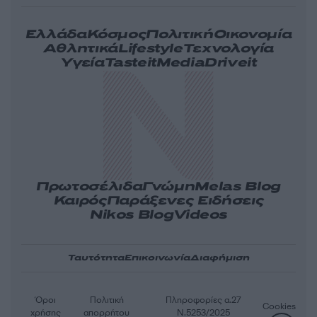
Ελλάδα
Κόσμος
Πολιτική
Οικονομία
Αθλητικά
Lifestyle
Τεχνολογία
Υγεία
Tasteit
Media
Driveit
Πρωτοσέλιδα
Γνώμη
Melas Blog
Καιρός
Παράξενες Ειδήσεις
Nikos Blog
Videos
Ταυτότητα
Επικοινωνία
Διαφήμιση
Όροι
Πολιτική
Πληροφορίες α.27
Cookies
χρήσης
απορρήτου
Ν.5253/2025