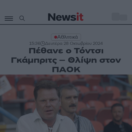
Μετάβαση
σε
o
30
περιεχόμενο
Αθλητικά
15:36
Δευτέρα 28 Οκτωβρίου 2024
Πέθανε ο Τόντσι
Γκάμπριτς – Θλίψη στον
ΠΑΟΚ