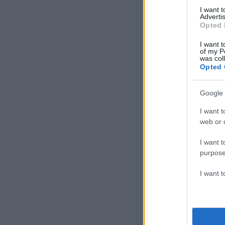
I want 
Advertis
Opted 
I want t
of my P
was col
Opted 
Google 
I want t
web or d
I want t
purpose
I want 