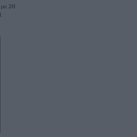
 με 28
1