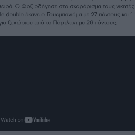
 σειρά. Ο Φοξ οδήγησε στο σκοράρισμα τους νικητές
e double έκανε ο Γουεμπανιάμα με 27 πόντους και 1
για ξεχώρισε από το Πόρτλαντ με 26 πόντους.