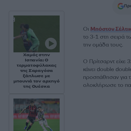
Προ
Οι
Μπόστον Σέλτι
το 3-1 στη σειρά 
την ομάδα τους.
Χαμός στην
Ισπανία: Ο
Ο Πρίτσαρντ είχε 32
τερματοφύλακας
κάνει double double
της Σαραγόσα
ξάπλωσε με
προσπάθησαν για τη
μπουνιά τον αρχηγό
ολοκλήρωσε το παι
της Ουέσκα