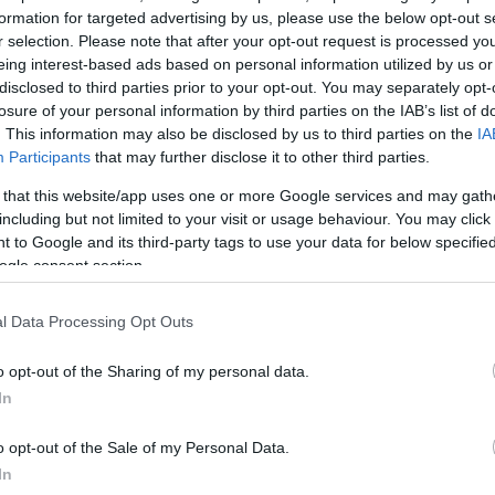
formation for targeted advertising by us, please use the below opt-out s
r selection. Please note that after your opt-out request is processed y
eing interest-based ads based on personal information utilized by us or
disclosed to third parties prior to your opt-out. You may separately opt-
losure of your personal information by third parties on the IAB’s list of
αν ζωντανοί στη σειρά και μείωσαν σε 3-1 νικώντας
. This information may also be disclosed by us to third parties on the
IA
Participants
that may further disclose it to other third parties.
 κορυφαίους τους Τόμσον με 23 πόντους και Ίσον με
ρωσε 19 πόντους, ενώ ο Ντουράντ απουσίασε. Για 
 that this website/app uses one or more Google services and may gath
including but not limited to your visit or usage behaviour. You may click 
ρερ ήταν ο Έιτον με 19 πόντους και 10 ριμπάουντ.
 to Google and its third-party tags to use your data for below specifi
έιμς με 10 πόντους και 9 ασίστ.
ogle consent section.
l Data Processing Opt Outs
o opt-out of the Sharing of my personal data.
In
o opt-out of the Sale of my Personal Data.
In