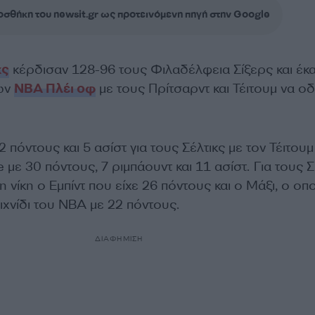
σθήκη του newsit.gr ως προτεινόμενη πηγή στην Google
κς
κέρδισαν 128-96 τους Φιλαδέλφεια Σίξερς και έκ
των
NBA Πλέι οφ
με τους Πρίτσαρντ και Τέιτουμ να ο
 πόντους και 5 ασίστ για τους Σέλτικς με τον Τέιτουμ
 με 30 πόντους, 7 ριμπάουντ και 11 ασίστ. Για τους 
 νίκη ο Εμπίντ που είχε 26 πόντους και ο Μάξι, ο οπ
χνίδι του NBA με 22 πόντους.
ΔΙΑΦΗΜΙΣΗ