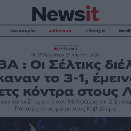
Οικονομία
Αθλητικά
Lifestyle
Medi
Αθλητικά
08:25
Δευτέρα 27 Απριλίου 2026
A : Οι Σέλτικς δι
έκαναν το 3-1, έμει
ετς κόντρα στους 
αναν και οι Σπερς επί των Μπλέιζερς, σε 2-2 ισο
Ράπτορς τη σειρά με τους Καβαλίερς