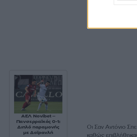
ΑΕΛ Novibet –
Πανσερραϊκός 0-1:
Οι Σαν Αντόνιο Σπε
Διπλό παραμονής
με Δοϊρανλή
καθώς επιβλήθηκαν