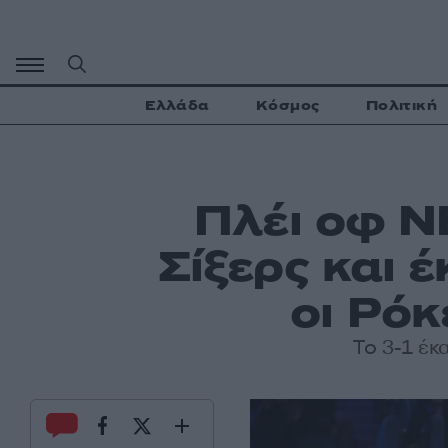
Μετάβαση
σε
περιεχόμενο
Ελλάδα
Κόσμος
Πολιτική
Πλέι οφ NB
Σίξερς και 
οι Ρόκ
Το 3-1 έκ