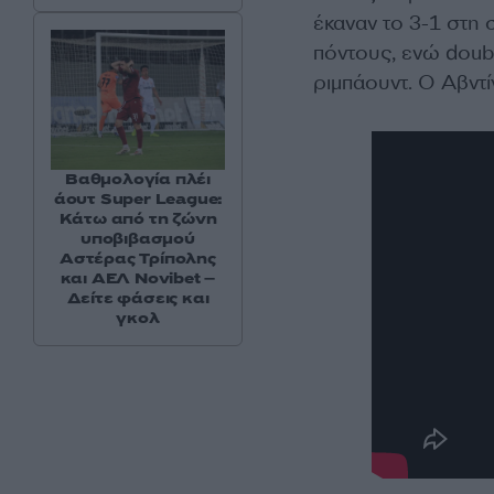
έκαναν το 3-1 στη
πόντους, ενώ doubl
ριμπάουντ. Ο Αβντί
Βαθμολογία πλέι
άουτ Super League:
Κάτω από τη ζώνη
υποβιβασμού
Αστέρας Τρίπολης
και ΑΕΛ Novibet –
Δείτε φάσεις και
γκολ