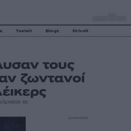
o
Αθήνα
32
C
a
Tasteit
Blogs
Driveit
έλυσαν τους
ναν ζωντανοί
Λέικερς
φάρισαν οι
ΔΙΑΦΗΜΙΣΗ