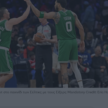
τ στο παιχνίδι των Σέλτικς με τους Σίξερς Mandatory Credit: Eric Ha