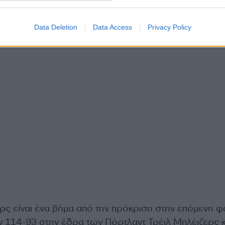
Data Deletion
Data Access
Privacy Policy
ρς είναι ένα βήμα από την πρόκριση στην επόμενη φ
 114-93 στην έδρα των Πόρτλαντ Τρέιλ Μπλέιζερς κ