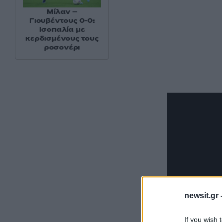
Μίλαν –
Γιουβέντους 0-0:
Ισοπαλία με
κερδισμένους τους
ροσονέρι
newsit.gr 
If you wish 