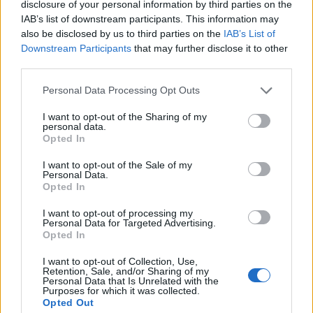
disclosure of your personal information by third parties on the
IAB’s list of downstream participants. This information may
also be disclosed by us to third parties on the
IAB’s List of
Downstream Participants
that may further disclose it to other
third parties.
Please note that this website/app uses one or more Google
Personal Data Processing Opt Outs
services and may gather and store information including but
not limited to your visit or usage behaviour. You may click to
I want to opt-out of the Sharing of my
personal data.
grant or deny consent to Google and its third-party tags to
Opted In
use your data for below specified purposes in below Google
consent section.
I want to opt-out of the Sale of my
Personal Data.
Αν τα χάσατε
Opted In
I want to opt-out of processing my
Personal Data for Targeted Advertising.
Opted In
I want to opt-out of Collection, Use,
Retention, Sale, and/or Sharing of my
Personal Data that Is Unrelated with the
Purposes for which it was collected.
Opted Out