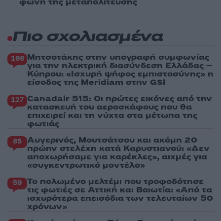
φωνή της μεταπολίτευσης
Πιο σχολιασμένα
Μητσοτάκης στην υπογραφή συμφωνίας
198
για την ηλεκτρική διασύνδεση Ελλάδας –
Κύπρου: «Ισχυρή ψήφος εμπιστοσύνης» η
είσοδος της Meridiam στην GSI
Canadair 515: Οι πρώτες εικόνες από την
127
κατασκευή του αεροσκάφους που θα
επιχειρεί και τη νύχτα στα μέτωπα της
φωτιάς
Αυγερινός, Μουτσάτσου και ακόμη 20
85
πρώην στελέχη κατά Καρυστιανού: «Δεν
αποχωρήσαμε για καρέκλες», αιχμές για
«συγκεντρωτικό μοντέλο»
Το πολωμένο μελτέμι που τροφοδότησε
59
τις φωτιές σε Αττική και Βοιωτία: «Από τα
ισχυρότερα επεισόδια των τελευταίων 50
χρόνων»