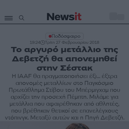
Μετάβαση
σε
o
31
περιεχόμενο
Ποδόσφαιρο
19:24
Τρίτη 27 Φεβρουαρίου 2018
Το αργυρό μετάλλιο της
Δεβετζή θα απονεμηθεί
στην Σέστακ
Η IAAF θα πραγματοποιήσει έξι... έξτρα
απονομές μεταλλίων στο Παγκόσμιο
Πρωτάθλημα Στίβου του Μπέρμιγχαμ που
αρχίζει την προσεχή Πέμπτη. Μιλάμε για
μετάλλια που αφαιρέθηκαν από αθλητές,
που βρέθηκαν θετικοί σε επανελέγχους
ντόπινγκ. Μεταξύ αυτών και η Πηγή Δεβετζή.