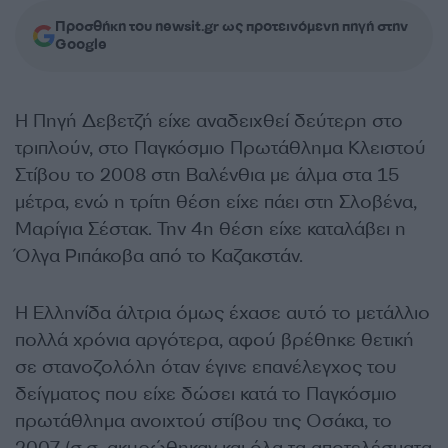
Προσθήκη του newsit.gr ως προτεινόμενη πηγή στην
Google
Η Πηγή Δεβετζή είχε αναδειχθεί δεύτερη στο
τριπλούν, στο Παγκόσμιο Πρωτάθλημα Κλειστού
Στίβου το 2008 στη Βαλένθια με άλμα στα 15
μέτρα, ενώ η τρίτη θέση είχε πάει στη Σλοβένα,
Μαρίγια Σέστακ. Την 4η θέση είχε καταλάβει η
Όλγα Ριπάκοβα από το Καζακστάν.
Η Ελληνίδα άλτρια όμως έχασε αυτό το μετάλλιο
πολλά χρόνια αργότερα, αφού βρέθηκε θετική
σε στανοζολόλη όταν έγινε επανέλεγχος του
δείγματος που είχε δώσει κατά το Παγκόσμιο
πρωτάθλημα ανοιχτού στίβου της Οσάκα, το