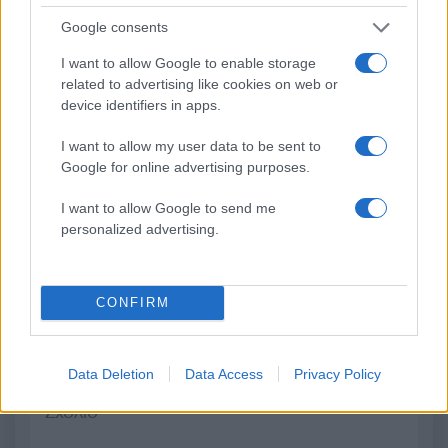
Έφτασε στην Ελλάδα η
«Αφιέρωσε τη ζωή της
Google consents
46χρονη που κατηγορείται
να βοηθά ανθρώπους 
για συμμετοχή στην
είχαν ανάγκη» - Η πρ
I want to allow Google to enable storage
τραγωδία της Μαρφίν – Θα
δήλωση της οικογένε
related to advertising like cookies on web or
μεταφερθεί στη ΓΑΔΑ
της 38χρονης Λίζα π
device identifiers in apps.
βρέθηκε νεκρή στη
Κυψέλη
I want to allow my user data to be sent to
Google for online advertising purposes.
Σχόλια
I want to allow Google to send me
personalized advertising.
CONFIRM
Σχολίασε εδώ
Data Deletion
Data Access
Privacy Policy
50 /50