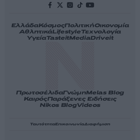
Ελλάδα
Κόσμος
Πολιτική
Οικονομία
Αθλητικά
Lifestyle
Τεχνολογία
Υγεία
Tasteit
Media
Driveit
Πρωτοσέλιδα
Γνώμη
Melas Blog
Καιρός
Παράξενες Ειδήσεις
Nikos Blog
Videos
Ταυτότητα
Επικοινωνία
Διαφήμιση