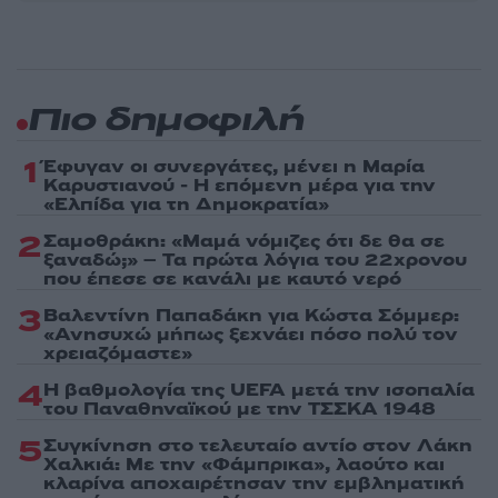
Πιο δημοφιλή
1
Έφυγαν οι συνεργάτες, μένει η Μαρία
Καρυστιανού - Η επόμενη μέρα για την
«Ελπίδα για τη Δημοκρατία»
2
Σαμοθράκη: «Μαμά νόμιζες ότι δε θα σε
ξαναδώ;» – Τα πρώτα λόγια του 22χρονου
που έπεσε σε κανάλι με καυτό νερό
3
Βαλεντίνη Παπαδάκη για Κώστα Σόμμερ:
«Ανησυχώ μήπως ξεχνάει πόσο πολύ τον
χρειαζόμαστε»
4
Η βαθμολογία της UEFA μετά την ισοπαλία
του Παναθηναϊκού με την ΤΣΣΚΑ 1948
5
Συγκίνηση στο τελευταίο αντίο στον Λάκη
Χαλκιά: Με την «Φάμπρικα», λαούτο και
κλαρίνα αποχαιρέτησαν την εμβληματική