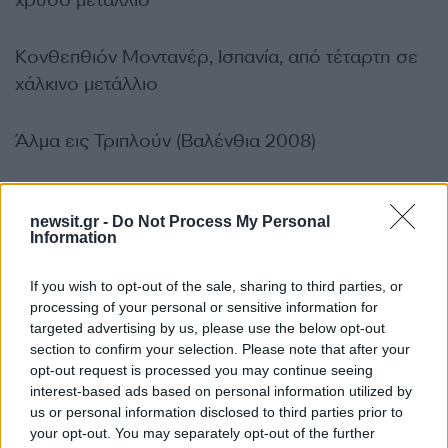
χρυσό μετάλλιο
Κονθεπθιόν Μοντανέρ, Ισπανία, από τέταρτη σε
χάλκινο μετάλλιο
Άλμα εις Τριπλούν (Βαλένθια 2008)
Μαρίγια Σέστακ, Σλοβενία, από χάλκινο μετάλλιο,
newsit.gr -
Do Not Process My Personal
αντί για ασημένιο
Information
Πένταθλο γυναικών (Ντόχα 2010)
If you wish to opt-out of the sale, sharing to third parties, or
processing of your personal or sensitive information for
targeted advertising by us, please use the below opt-out
Ιλέας Φάουντεν (ΗΠΑ), από τέταρτη σε χάλκινο
section to confirm your selection. Please note that after your
μετάλλιο
opt-out request is processed you may continue seeing
interest-based ads based on personal information utilized by
ΔΙΑΦΗΜΙΣΗ
us or personal information disclosed to third parties prior to
your opt-out. You may separately opt-out of the further