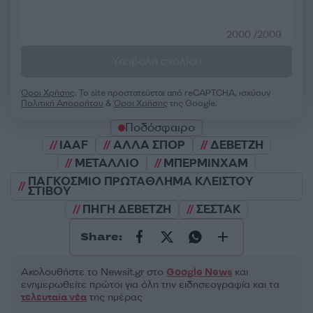
2000 /2000
Υποβολή σχολίου
Όροι Χρήσης
. Το site προστατεύεται από reCAPTCHA, ισχύουν
Πολιτική Απορρήτου
&
Όροι Χρήσης
της Google.
Ποδόσφαιρο
IAAF
ΑΛΛΑ ΣΠΟΡ
ΔΕΒΕΤΖΗ
ΜΕΤΑΛΛΙΟ
ΜΠΕΡΜΙΝΧΑΜ
ΠΑΓΚΟΣΜΙΟ ΠΡΩΤΑΘΛΗΜΑ ΚΛΕΙΣΤΟΥ
ΣΤΙΒΟΥ
ΠΗΓΗ ΔΕΒΕΤΖΗ
ΣΕΣΤΑΚ
Share:
Ακολουθήστε το Νewsit.gr στο
Google News
και
ενημερωθείτε πρώτοι για όλη την ειδησεογραφία και τα
τελευταία νέα
της ημέρας