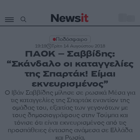
Μετάβαση
σε
o
30
περιεχόμενο
Ποδόσφαιρο
19:19
Τρίτη 14 Αυγούστου 2018
ΠΑΟΚ – Σαββίδης:
“Σκάνδαλο οι καταγγελίες
της Σπαρτάκ! Είμαι
εκνευρισμένος”
Ο Ιβάν Σαββίδης μίλησε σε ρωσικά Μέσα για
τις καταγγελίες της Σπαρτάκ εναντίον της
ομάδας του, εξαιτίας των γεγονότων με
τους δημοσιογράφους στην Τούμπα και
τόνισε ότι είναι εκνευρισμένος από τις
προσπάθειες έντασης ανάμεσα σε Ελλάδα
και Ρωσία.