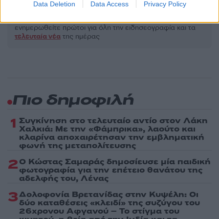
Data Deletion
Data Access
Privacy Policy
Ακολουθήστε το Νewsit.gr στο
Google News
και
ενημερωθείτε πρώτοι για όλη την ειδησεογραφία και τα
τελευταία νέα
της ημέρας
Πιο δημοφιλή
1
Συγκίνηση στο τελευταίο αντίο στον Λάκη
Χαλκιά: Με την «Φάμπρικα», λαούτο και
κλαρίνα αποχαιρέτησαν την εμβληματική
φωνή της μεταπολίτευσης
2
Ο Κώστας Σαμαράς δημοσίευσε μία παιδική
φωτογραφία για την επέτειο θανάτου της
αδελφής του, Λένας
3
Δολοφονία Βρετανίδας στην Κυψέλη: Οι
δύο καταθέσεις «κλειδί» της συζύγου του
26χρονου Αφγανού – Το στίγμα του