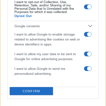
Σχολίασε εδώ
I want to opt-out of Collection, Use,
Retention, Sale, and/or Sharing of my
Personal Data that Is Unrelated with the
Purposes for which it was collected.
50 /50
Opted Out
Google consents
I want to allow Google to enable storage
related to advertising like cookies on web or
2000 /2000
device identifiers in apps.
Υποβολή σχολίου
I want to allow my user data to be sent to
Google for online advertising purposes.
Όροι Χρήσης
. Το site προστατεύεται από reCAPTCHA, ισχύουν
Πολιτική Απορρήτου
&
Όροι Χρήσης
της Google.
I want to allow Google to send me
personalized advertising.
Ποδόσφαιρο
CHAMPIONS LEAGUE
ΜΟΣΧΑ
ΠΑΟΚ
ΠΟΔΟΣΦΑΙΡΟ
ΠΡΟΚΡΙΜΑΤΙΚΑ
CONFIRM
ΡΕΒΑΝΣ
ΣΑΒΒΙΔΗΣ
ΣΠΑΡΤΑΚ ΜΟΣΧΑΣ
Share: