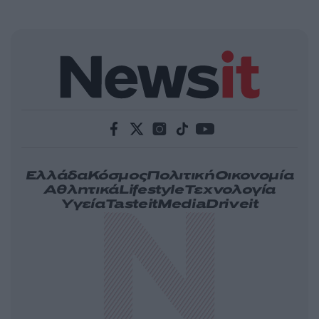
Ελλάδα
Κόσμος
Πολιτική
Οικονομία
Αθλητικά
Lifestyle
Τεχνολογία
Υγεία
Tasteit
Media
Driveit