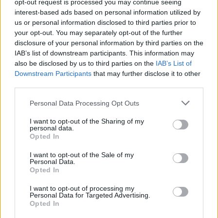
opt-out request is processed you may continue seeing
interest-based ads based on personal information utilized by
us or personal information disclosed to third parties prior to
your opt-out. You may separately opt-out of the further
disclosure of your personal information by third parties on the
IAB’s list of downstream participants. This information may
also be disclosed by us to third parties on the
IAB’s List of
Downstream Participants
that may further disclose it to other
third parties.
Κυψέλη: «Δεν μπορώ να το
Δύο νεκροί σε τροχαίο 
πιστέψω» – Σοκαρισμένο
Σέρρες - Αυτοκίνητ
Please note that this website/app uses one or more Google
Personal Data Processing Opt Outs
το ζευγάρι Αμερικανών
συγκρούστηκε με φορ
services and may gather and store information including but
που «υιοθέτησε» τον
not limited to your visit or usage behaviour. You may click to
I want to opt-out of the Sharing of my
26χρονο Αφγανό στη
personal data.
Λέσβο
grant or deny consent to Google and its third-party tags to
Opted In
use your data for below specified purposes in below Google
consent section.
I want to opt-out of the Sale of my
Σχόλια
Personal Data.
Opted In
I want to opt-out of processing my
Personal Data for Targeted Advertising.
Opted In