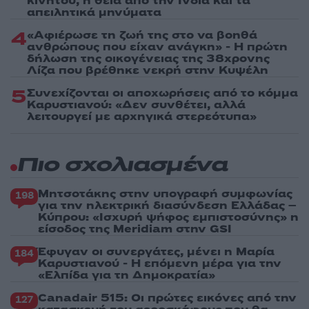
κινητού, η θεία από την Ινδία και τα
απειλητικά μηνύματα
4
«Αφιέρωσε τη ζωή της στο να βοηθά
ανθρώπους που είχαν ανάγκη» - Η πρώτη
δήλωση της οικογένειας της 38χρονης
Λίζα που βρέθηκε νεκρή στην Κυψέλη
5
Συνεχίζονται οι αποχωρήσεις από το κόμμα
Καρυστιανού: «Δεν συνθέτει, αλλά
λειτουργεί με αρχηγικά στερεότυπα»
Πιο σχολιασμένα
Μητσοτάκης στην υπογραφή συμφωνίας
198
για την ηλεκτρική διασύνδεση Ελλάδας –
Κύπρου: «Ισχυρή ψήφος εμπιστοσύνης» η
είσοδος της Meridiam στην GSI
Έφυγαν οι συνεργάτες, μένει η Μαρία
184
Καρυστιανού - Η επόμενη μέρα για την
«Ελπίδα για τη Δημοκρατία»
Canadair 515: Οι πρώτες εικόνες από την
127