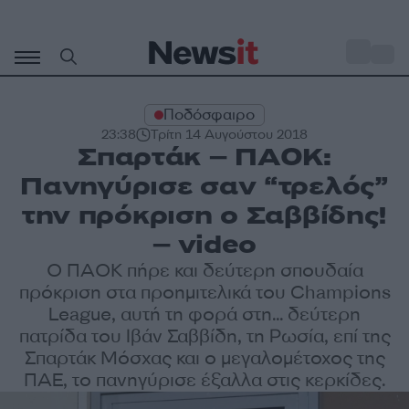
Μετάβαση
σε
o
34
περιεχόμενο
Ποδόσφαιρο
23:38
Τρίτη 14 Αυγούστου 2018
Σπαρτάκ – ΠΑΟΚ:
Πανηγύρισε σαν “τρελός”
την πρόκριση ο Σαββίδης!
– video
Ο ΠΑΟΚ πήρε και δεύτερη σπουδαία
πρόκριση στα προημιτελικά του Champions
League, αυτή τη φορά στη... δεύτερη
πατρίδα του Ιβάν Σαββίδη, τη Ρωσία, επί της
Σπαρτάκ Μόσχας και ο μεγαλομέτοχος της
ΠΑΕ, το πανηγύρισε έξαλλα στις κερκίδες.