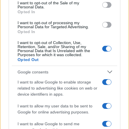
consent section.
I want to opt-out of the Sale of my
Δεν ήταν μόνο η ταχύτητα
Μυστράς: Αλλαγή στ
Personal Data.
που οδήγησε στο τροχαίο
υπερασπιστική γραμμή
Opted In
στις Σέρρες με νεκρούς
55χρονου που έκρυψε
μητέρα και γιο - «Ίσως κάτι
νεκρό πατέρα του σ
I want to opt-out of processing my
απέσπασε την προσοχή
καταψύκτη – Η αγά
Personal Data for Targeted Advertising.
του οδηγού» λέει
στους γονείς και η
Opted In
πραγματογνώμονας
διαφωνία με την αδε
του
I want to opt-out of Collection, Use,
Retention, Sale, and/or Sharing of my
Personal Data that Is Unrelated with the
Purposes for which it was collected.
Σχόλια
Opted Out
Google consents
I want to allow Google to enable storage
related to advertising like cookies on web or
Σχολίασε εδώ
device identifiers in apps.
I want to allow my user data to be sent to
50 /50
Google for online advertising purposes.
I want to allow Google to send me