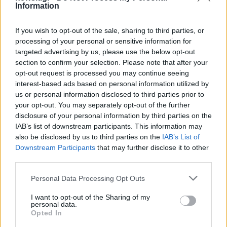
Information
If you wish to opt-out of the sale, sharing to third parties, or
processing of your personal or sensitive information for
targeted advertising by us, please use the below opt-out
section to confirm your selection. Please note that after your
opt-out request is processed you may continue seeing
interest-based ads based on personal information utilized by
us or personal information disclosed to third parties prior to
your opt-out. You may separately opt-out of the further
disclosure of your personal information by third parties on the
Αν τα χάσατε
IAB’s list of downstream participants. This information may
also be disclosed by us to third parties on the
IAB’s List of
Downstream Participants
that may further disclose it to other
third parties.
Please note that this website/app uses one or more Google
Personal Data Processing Opt Outs
services and may gather and store information including but
not limited to your visit or usage behaviour. You may click to
I want to opt-out of the Sharing of my
personal data.
grant or deny consent to Google and its third-party tags to
Opted In
use your data for below specified purposes in below Google