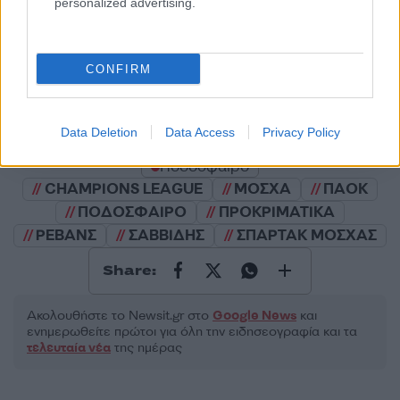
personalized advertising.
2000 /2000
CONFIRM
Υποβολή σχολίου
Όροι Χρήσης
. Το site προστατεύεται από reCAPTCHA, ισχύουν
Data Deletion
Data Access
Privacy Policy
Πολιτική Απορρήτου
&
Όροι Χρήσης
της Google.
Ποδόσφαιρο
CHAMPIONS LEAGUE
ΜΟΣΧΑ
ΠΑΟΚ
ΠΟΔΟΣΦΑΙΡΟ
ΠΡΟΚΡΙΜΑΤΙΚΑ
ΡΕΒΑΝΣ
ΣΑΒΒΙΔΗΣ
ΣΠΑΡΤΑΚ ΜΟΣΧΑΣ
Share:
Ακολουθήστε το Νewsit.gr στο
Google News
και
ενημερωθείτε πρώτοι για όλη την ειδησεογραφία και τα
τελευταία νέα
της ημέρας