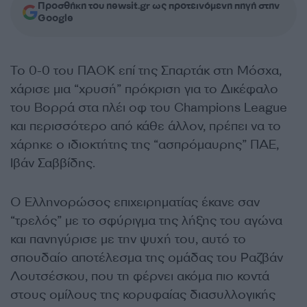
Προσθήκη του newsit.gr ως προτεινόμενη πηγή στην
Google
Το 0-0 του ΠΑΟΚ επί της Σπαρτάκ στη Μόσχα,
χάρισε μια “χρυσή” πρόκριση για το Δικέφαλο
του Βορρά στα πλέι οφ του Champions League
και περισσότερο από κάθε άλλον, πρέπει να το
χάρηκε ο ιδιοκτήτης της “ασπρόμαυρης” ΠΑΕ,
Ιβάν Σαββίδης.
Ο Ελληνορώσος επιχειρηματίας έκανε σαν
“τρελός” με το σφύριγμα της λήξης του αγώνα
και πανηγύρισε με την ψυχή του, αυτό το
σπουδαίο αποτέλεσμα της ομάδας του Ραζβάν
Λουτσέσκου, που τη φέρνει ακόμα πιο κοντά
στους ομίλους της κορυφαίας διασυλλογικής