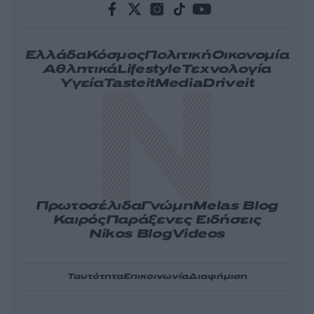
Ελλάδα
Κόσμος
Πολιτική
Οικονομία
Αθλητικά
Lifestyle
Τεχνολογία
Υγεία
Tasteit
Media
Driveit
Πρωτοσέλιδα
Γνώμη
Melas Blog
Καιρός
Παράξενες Ειδήσεις
Nikos Blog
Videos
Ταυτότητα
Επικοινωνία
Διαφήμιση