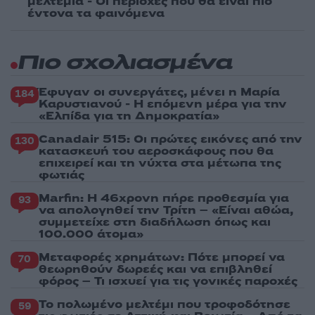
μελτέμια - Οι περιοχές που θα είναι πιο
έντονα τα φαινόμενα
Πιο σχολιασμένα
Έφυγαν οι συνεργάτες, μένει η Μαρία
184
Καρυστιανού - Η επόμενη μέρα για την
«Ελπίδα για τη Δημοκρατία»
Canadair 515: Οι πρώτες εικόνες από την
130
κατασκευή του αεροσκάφους που θα
επιχειρεί και τη νύχτα στα μέτωπα της
φωτιάς
Marfin: Η 46χρονη πήρε προθεσμία για
93
να απολογηθεί την Τρίτη – «Είναι αθώα,
συμμετείχε στη διαδήλωση όπως και
100.000 άτομα»
Μεταφορές χρημάτων: Πότε μπορεί να
70
θεωρηθούν δωρεές και να επιβληθεί
φόρος – Τι ισχυεί για τις γονικές παροχές
Το πολωμένο μελτέμι που τροφοδότησε
59