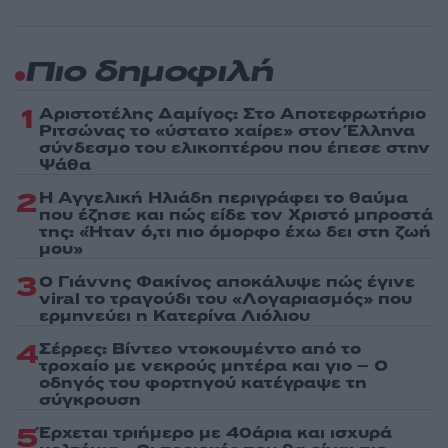
Πιο δημοφιλή
1
Αριστοτέλης Δαμίγος: Στο Αποτεφρωτήριο
Ριτσώνας το «ύστατο χαίρε» στον Έλληνα
σύνδεσμο του ελικοπτέρου που έπεσε στην
Ψάθα
2
Η Αγγελική Ηλιάδη περιγράφει το θαύμα
που έζησε και πώς είδε τον Χριστό μπροστά
της: «Ήταν ό,τι πιο όμορφο έχω δει στη ζωή
μου»
3
Ο Γιάννης Φακίνος αποκάλυψε πώς έγινε
viral το τραγούδι του «Λογαριασμός» που
ερμηνεύει η Κατερίνα Λιόλιου
4
Σέρρες: Βίντεο ντοκουμέντο από το
τροχαίο με νεκρούς μητέρα και γιο – Ο
οδηγός του φορτηγού κατέγραψε τη
σύγκρουση
5
Έρχεται τριήμερο με 40άρια και ισχυρά