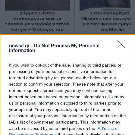
Σέρρες: Βίντεο
Στην ανακρίτρια η
ντοκουμέντο από το
46χρονη που κατηγορε
τροχαίο με νεκρούς μητέρα
για τον φονικό εμπρη
και γιο – Ο οδηγός του
της Marfin
φορτηγού κατέγραψε τη
σύγκρουση
newsit.gr -
Do Not Process My Personal
Information
Σχόλια
If you wish to opt-out of the sale, sharing to third parties, or
processing of your personal or sensitive information for
targeted advertising by us, please use the below opt-out
section to confirm your selection. Please note that after your
opt-out request is processed you may continue seeing
Σχολίασε εδώ
interest-based ads based on personal information utilized by
us or personal information disclosed to third parties prior to
your opt-out. You may separately opt-out of the further
50 /50
disclosure of your personal information by third parties on the
IAB’s list of downstream participants. This information may
also be disclosed by us to third parties on the
IAB’s List of
Downstream Participants
that may further disclose it to other