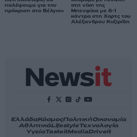
παλέψουμε για την
στη νίκη της
πρόκριση στο Βέλγιο»
Μπενφίκα με 6-1
κόντρα στη Χαρτς του
Αλέξανδρου Κυζιρίδη
Ελλάδα
Κόσμος
Πολιτική
Οικονομία
Αθλητικά
Lifestyle
Τεχνολογία
Υγεία
Tasteit
Media
Driveit