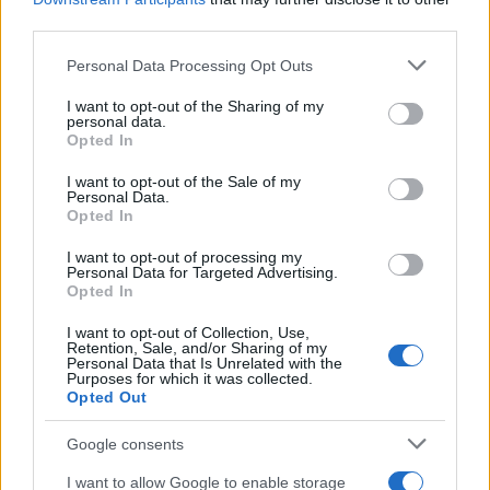
third parties.
2000 /2000
Please note that this website/app uses one or more Google
Personal Data Processing Opt Outs
services and may gather and store information including but
Υποβολή σχολίου
not limited to your visit or usage behaviour. You may click to
I want to opt-out of the Sharing of my
personal data.
grant or deny consent to Google and its third-party tags to
Opted In
Όροι Χρήσης
. Το site προστατεύεται από reCAPTCHA, ισχύουν
use your data for below specified purposes in below Google
Πολιτική Απορρήτου
&
Όροι Χρήσης
της Google.
consent section.
I want to opt-out of the Sale of my
Αθλητικά
Personal Data.
Opted In
US OPEN
ΔΑΚΡΥΑ
ΣΕΡΕΝΑ ΓΟΥΙΛΙΑΜΣ
I want to opt-out of processing my
Personal Data for Targeted Advertising.
Opted In
Share:
I want to opt-out of Collection, Use,
Retention, Sale, and/or Sharing of my
Ακολουθήστε το Νewsit.gr στο
Google News
και
Personal Data that Is Unrelated with the
ενημερωθείτε πρώτοι για όλη την ειδησεογραφία και τα
Purposes for which it was collected.
τελευταία νέα
της ημέρας
Opted Out
Google consents
I want to allow Google to enable storage