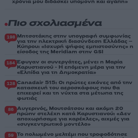
χρόνια μου διδάσκει υπομονή και αγάπη»
Πιο σχολιασμένα
Μητσοτάκης στην υπογραφή συμφωνίας
198
για την ηλεκτρική διασύνδεση Ελλάδας –
Κύπρου: «Ισχυρή ψήφος εμπιστοσύνης» η
είσοδος της Meridiam στην GSI
Έφυγαν οι συνεργάτες, μένει η Μαρία
184
Καρυστιανού - Η επόμενη μέρα για την
«Ελπίδα για τη Δημοκρατία»
Canadair 515: Οι πρώτες εικόνες από την
128
κατασκευή του αεροσκάφους που θα
επιχειρεί και τη νύχτα στα μέτωπα της
φωτιάς
Αυγερινός, Μουτσάτσου και ακόμη 20
86
πρώην στελέχη κατά Καρυστιανού: «Δεν
αποχωρήσαμε για καρέκλες», αιχμές για
«συγκεντρωτικό μοντέλο»
Το πολωμένο μελτέμι που τροφοδότησε
59