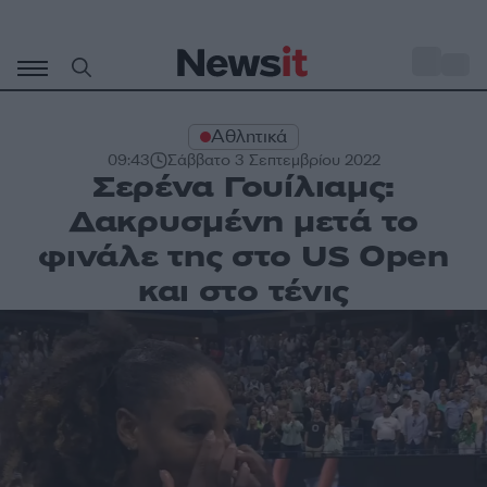
Μετάβαση
σε
o
30
περιεχόμενο
Αθλητικά
09:43
Σάββατο 3 Σεπτεμβρίου 2022
Σερένα Γουίλιαμς:
Δακρυσμένη μετά το
φινάλε της στο US Open
και στο τένις