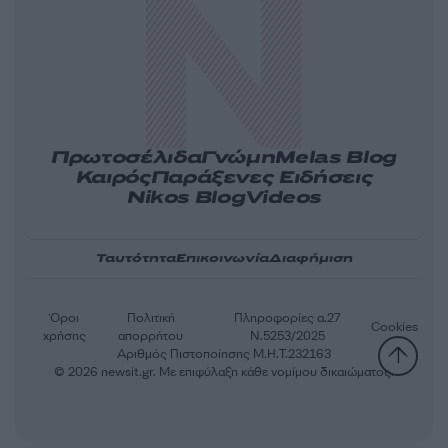
Πρωτοσέλιδα
Γνώμη
Melas Blog
Καιρός
Παράξενες Ειδήσεις
Nikos Blog
Videos
Ταυτότητα
Επικοινωνία
Διαφήμιση
Όροι
Πολιτική
Πληροφορίες α.27
Cookies
χρήσης
απορρήτου
Ν.5253/2025
Αριθμός Πιστοποίησης Μ.Η.Τ.232163
© 2026 newsit.gr. Με επιφύλαξη κάθε νομίμου δικαιώματος.