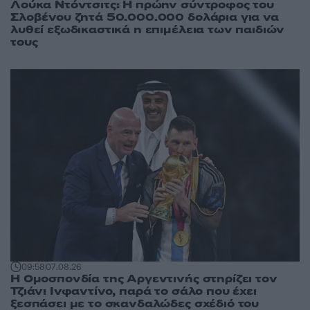
Λούκα Ντόντσιτς: Η πρώην σύντροφος του
Σλοβένου ζητά 50.000.000 δολάρια για να
λυθεί εξωδικαστικά η επιμέλεια των παιδιών
τους
09:58
07.08.26
Η Ομοσπονδία της Αργεντινής στηρίζει τον
Τζιάνι Ινφαντίνο, παρά το σάλο που έχει
ξεσπάσει με το σκανδαλώδες σχέδιό του