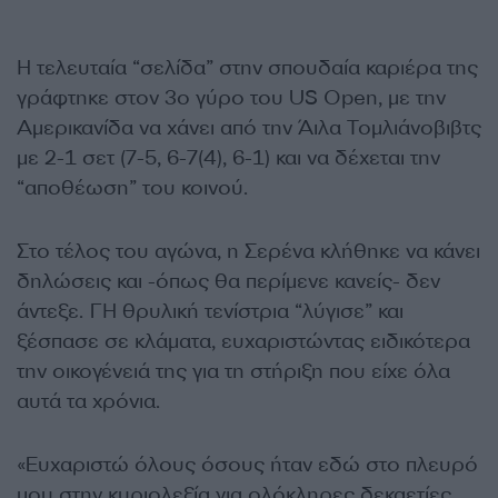
Η τελευταία “σελίδα” στην σπουδαία καριέρα της
γράφτηκε στον 3ο γύρο του
US Open,
με την
Αμερικανίδα να χάνει από την Άιλα Τομλιάνοβιβτς
με 2-1 σετ (7-5, 6-7(4), 6-1) και να δέχεται την
“αποθέωση” του κοινού.
Στο τέλος του αγώνα, η Σερένα κλήθηκε να κάνει
δηλώσεις και -όπως θα περίμενε κανείς- δεν
άντεξε. ΓΗ θρυλική τενίστρια “λύγισε” και
ξέσπασε σε κλάματα, ευχαριστώντας ειδικότερα
την οικογένειά της για τη στήριξη που είχε όλα
αυτά τα χρόνια.
«Ευχαριστώ όλους όσους ήταν εδώ στο πλευρό
μου στην κυριολεξία για ολόκληρες δεκαετίες.