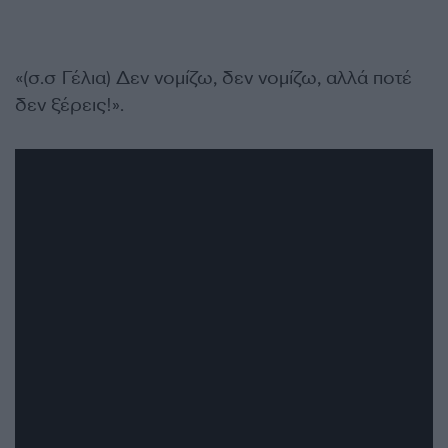
«(σ.σ Γέλια) Δεν νομίζω, δεν νομίζω, αλλά ποτέ
δεν ξέρεις!».