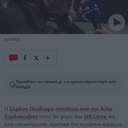
youtube
Προσθήκη του newsit.gr ως προτεινόμενη πηγή στην
Google
Η
Σερένα Γουίλιαμς
ηττήθηκε από την Άιλα
Τομλιάνοβιτς
στον 3ο γύρο του
US Open
και
έτσι ολοκλήρωσε οριστικά την τεράστια καριέρα