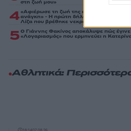
στη ζωή μου»
4
«Αφιέρωσε τη ζωή της στο να βοηθά ανθ
ανάγκη» - Η πρώτη δήλωση της οικογένε
Λίζα που βρέθηκε νεκρή στην Κυψέλη
5
Ο Γιάννης Φακίνος αποκάλυψε πώς έγινε v
«Λογαριασμός» που ερμηνεύει η Κατερίνα
Αθλητικά: Περισσότερ
18:14
07.08.26