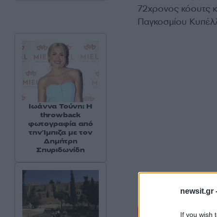
72χρονος κόουτς κ
Παγκοσμίου Κυπέλλο
Ιωάννα Τούνη: Η
throwback
φωτογραφία από
την Ίμπιζα με τον
Δημήτρη
Σπυριδωνίδη
newsit.gr 
Σχόλι
If you wish 