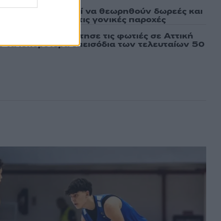
άτων: Πότε μπορεί να θεωρηθούν δωρεές και
ος – Τι ισχυεί για τις γονικές παροχές
τέμι που τροφοδότησε τις φωτιές σε Αττική
πό τα ισχυρότερα επεισόδια των τελευταίων 50