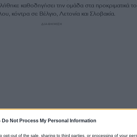
λήθηκε καθοδηγήσει την ομάδα στα προκριματικά τ
υ, κόντρα σε Βέλγιο, Λετονία και Σλοβακία.
ΔΙΑΦΗΜΙΣΗ
-
Do Not Process My Personal Information
α
to opt-out of the sale, sharing to third parties, or processing of your per