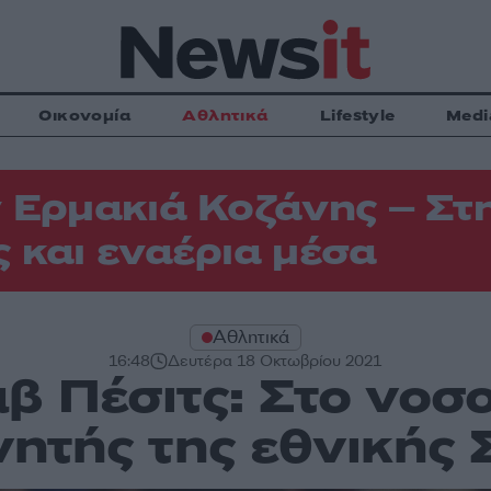
Οικονομία
Αθλητικά
Lifestyle
Medi
 Ερμακιά Κοζάνης – Στη
 και εναέρια μέσα
Αθλητικά
16:48
Δευτέρα 18 Οκτωβρίου 2021
β Πέσιτς: Στο νοσ
ητής της εθνικής 