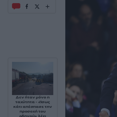
Δεν ήταν μόνο η
ταχύτητα - «Ίσως
κάτι απέσπασε την
προσοχή του
οδηγού» λέει