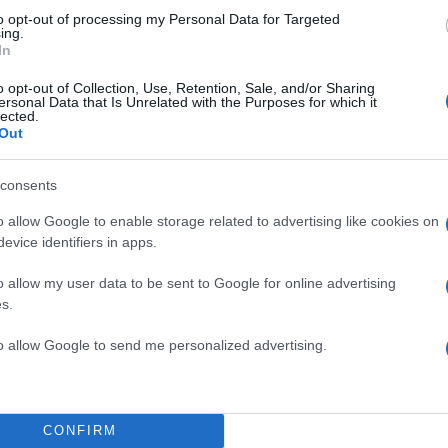
to opt-out of processing my Personal Data for Targeted
Share:
ing.
In
θήστε το Νewsit.gr στο
Google News
και ενημερωθείτε
o opt-out of Collection, Use, Retention, Sale, and/or Sharing
 για όλη την ειδησεογραφία και τα
τελευταία νέα
της
ersonal Data that Is Unrelated with the Purposes for which it
ς
lected.
Out
consents
o allow Google to enable storage related to advertising like cookies on
Πιο σχολι
evice identifiers in apps.
o allow my user data to be sent to Google for online advertising
ορτή του Άκη
Έφυγαν οι συνερ
184
δάσκει υπομονή και
επόμενη μέρα γι
s.
Canadair 515: Ο
129
to allow Google to send me personalized advertising.
ο Ριτσώνας το
αεροσκάφους που
ου ελικοπτέρου που
φωτιάς
Marfin: Η 46χρο
92
που έζησε και πώς
Τρίτη – «Είναι 
CONFIRM
πιο όμορφο έχω δει
100.000 άτομα»