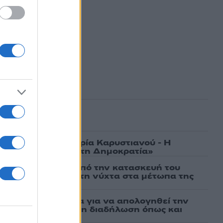
ασμένα
γάτες, μένει η Μαρία Καρυστιανού - Η
α την «Ελπίδα για τη Δημοκρατία»
ι πρώτες εικόνες από την κατασκευή του
 θα επιχειρεί και τη νύχτα στα μέτωπα της
νη πήρε προθεσμία για να απολογηθεί την
αθώα, συμμετείχε στη διαδήλωση όπως και