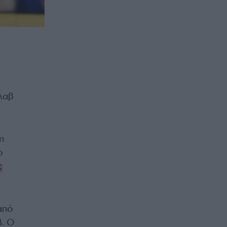
λαβ
η
ο
ς
από
β. Ο