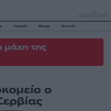
o
Αθήνα
34
C
a
Tasteit
Blogs
Driveit
 μάχη της
οκομείο ο
Σερβίας