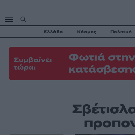
Μετάβαση
σε
περιεχόμενο
Ελλάδα
Κόσμος
Πολιτική
Φωτιά στην
Συμβαίνει
κατάσβεσης
τώρα:
Σβέτισλα
προπον