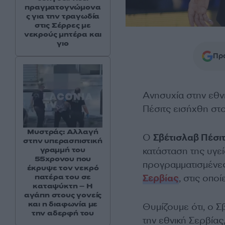
πραγματογνώμονα
ς για την τραγωδία
στις Σέρρες με
νεκρούς μητέρα και
γιο
Προ
Ανησυχία στην εθν
Πέσιτς εισήχθη στ
Μυστράς: Αλλαγή
Ο
Σβέτισλαβ Πέσι
στην υπερασπιστική
κατάσταση της υγεί
γραμμή του
55χρονου που
προγραμματισμένες
έκρυψε τον νεκρό
Σερβίας
, στις οπο
πατέρα του σε
καταψύκτη – Η
αγάπη στους γονείς
και η διαφωνία με
Θυμίζουμε ότι, ο 
την αδερφή του
την εθνική Σερβίας