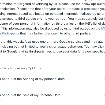
formation for targeted advertising by us, please use the below opt-out s
r selection. Please note that after your opt-out request is processed y
eing interest-based ads based on personal information utilized by us or
disclosed to third parties prior to your opt-out. You may separately opt-
Σχολίασε εδώ
losure of your personal information by third parties on the IAB’s list of
. This information may also be disclosed by us to third parties on the
IA
Participants
that may further disclose it to other third parties.
50
 that this website/app uses one or more Google services and may gath
including but not limited to your visit or usage behaviour. You may click 
 to Google and its third-party tags to use your data for below specifi
ogle consent section.
2000 /
l Data Processing Opt Outs
Υποβολή σχολίου
o opt-out of the Sharing of my personal data.
In
ροστατεύεται από reCAPTCHA, ισχύουν
Πολιτική Απορρήτου
&
Όροι Χρήσης
της
o opt-out of the Sale of my Personal Data.
Αθλητικά
In
ΕΘΝΙΚΗ ΣΕΡΒΙΑΣ
ΝΟΣΟΚΟΜΕΙΟ