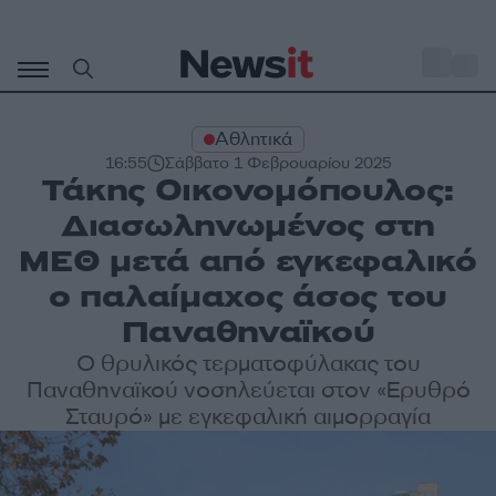
Μετάβαση
σε
o
27
περιεχόμενο
Αθλητικά
16:55
Σάββατο 1 Φεβρουαρίου 2025
Τάκης Οικονομόπουλος:
Διασωληνωμένος στη
ΜΕΘ μετά από εγκεφαλικό
ο παλαίμαχος άσος του
Παναθηναϊκού
Ο θρυλικός τερματοφύλακας του
Παναθηναϊκού νοσηλεύεται στον «Ερυθρό
Σταυρό» με εγκεφαλική αιμορραγία