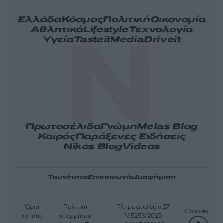
Ελλάδα
Κόσμος
Πολιτική
Οικονομία
Αθλητικά
Lifestyle
Τεχνολογία
Υγεία
Tasteit
Media
Driveit
Πρωτοσέλιδα
Γνώμη
Melas Blog
Καιρός
Παράξενες Ειδήσεις
Nikos Blog
Videos
Ταυτότητα
Επικοινωνία
Διαφήμιση
Όροι
Πολιτική
Πληροφορίες α.27
Cookies
χρήσης
απορρήτου
Ν.5253/2025