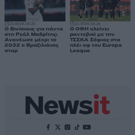
21:46
06.08.26
21:30
06.08.26
Ο Βινίσιους για πάντα
Ο ΟΦΗ κλείνει
στη Ρεάλ Μαδρίτης:
ραντεβού με την
Ανανέωσε μέχρι το
ΤΣΣΚΑ Σόφιας στα
2032 ο Βραζιλιάνος
πλέι οφ του Europa
σταρ
League