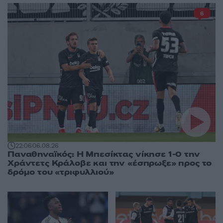
6
22:06
06.08.26
Παναθηναϊκός: Η Μπεσίκτας νίκησε 1-0 την
Χράντετς Κράλοβε και την «έσπρωξε» προς το
δρόμο του «τριφυλλιού»