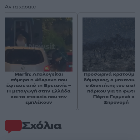
Αν τα χάσατε
Marfin: Απολογείται
Προσωρινά κρατούμεν
σήμερα η 46χρονη που
δήμαρχος, ο μηχανικός
έφτασε από τη Βρετανία –
ο ιδιοκτήτης του αιολι
Η μεταγωγή στην Ελλάδα
πάρκου για τη φωτιά 
και τα στοιχεία που την
Πόρτο Γερμενό και
εμπλέκουν
Ξηρονομή
Σχόλια