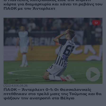
Ο Παντελής Χατζηδιάκος είδε την κίτρινη
κάρτα για διαμαρτυρία και χάνει τη ρεβάνς του
ΠΑΟΚ με την Άντερλεχτ
12
22:43
06.08.26
ΠΑΟΚ – Άντερλεχτ 0-1: Οι Θεσσαλονικείς
ηττήθηκαν στο τρελό ματς της Τούμπας και θα
ψάξουν την ανατροπή στο Βέλγιο