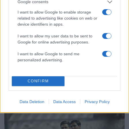
Αυγερινός, Μουτσάτσου και ακόμη 20
85
Google consents
πρώην στελέχη κατά Καρυστιανού: «Δεν
αποχωρήσαμε για καρέκλες», αιχμές για
I want to allow Google to enable storage
«συγκεντρωτικό μοντέλο»
related to advertising like cookies on web or
device identifiers in apps.
Το πολωμένο μελτέμι που τροφοδότησε
59
τις φωτιές σε Αττική και Βοιωτία: «Από τα
ισχυρότερα επεισόδια των τελευταίων 50
I want to allow my user data to be sent to
χρόνων»
Google for online advertising purposes.
Κρανίου τόπος το Πόρτο Γερμενό μετά το
51
I want to allow Google to send me
καταστροφικό πέρασμα της φωτιάς –
Ξεκίνησε η αυτοψία στα καμένα σπίτια
personalized advertising.
CONFIRM
Αθλητικά:
Περισσότερα άρθρα
Data Deletion
Data Access
Privacy Policy