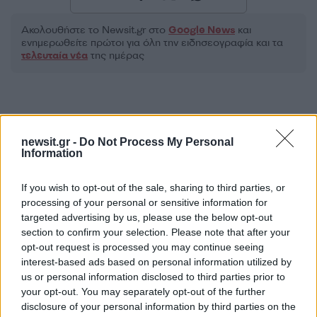
Ακολουθήστε το Νewsit.gr στο
Google News
και
ενημερωθείτε πρώτοι για όλη την ειδησεογραφία και τα
τελευταία νέα
της ημέρας
newsit.gr -
Do Not Process My Personal
Πιο δημοφιλή
Information
1
Συγκίνηση στο τελευταίο αντίο στον Λάκη
If you wish to opt-out of the sale, sharing to third parties, or
Χαλκιά: Με την «Φάμπρικα», λαούτο και
κλαρίνα αποχαιρέτησαν την εμβληματική
processing of your personal or sensitive information for
φωνή της μεταπολίτευσης
targeted advertising by us, please use the below opt-out
section to confirm your selection. Please note that after your
2
Ο Κώστας Σαμαράς δημοσίευσε μία παιδική
opt-out request is processed you may continue seeing
φωτογραφία για την επέτειο θανάτου της
αδελφής του, Λένας
interest-based ads based on personal information utilized by
us or personal information disclosed to third parties prior to
3
Δολοφονία Βρετανίδας στην Κυψέλη: Οι
your opt-out. You may separately opt-out of the further
δύο καταθέσεις «κλειδί» της συζύγου του
disclosure of your personal information by third parties on the
26χρονου Αφγανού – Το στίγμα του