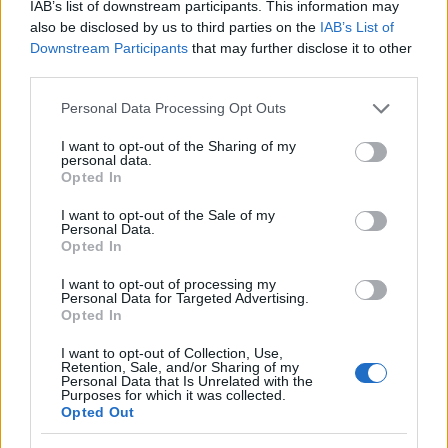
κινητού, η θεία από την Ινδία και τα
IAB’s list of downstream participants. This information may
απειλητικά μηνύματα
also be disclosed by us to third parties on the
IAB’s List of
Downstream Participants
that may further disclose it to other
4
Canadair 515: Οι πρώτες εικόνες από την
third parties.
κατασκευή του αεροσκάφους που θα
επιχειρεί και τη νύχτα στα μέτωπα της
φωτιάς
Please note that this website/app uses one or more Google
Personal Data Processing Opt Outs
services and may gather and store information including but
5
«Αφιέρωσε τη ζωή της στο να βοηθά
not limited to your visit or usage behaviour. You may click to
I want to opt-out of the Sharing of my
ανθρώπους που είχαν ανάγκη» - Η πρώτη
personal data.
grant or deny consent to Google and its third-party tags to
δήλωση της οικογένειας της 38χρονης
Opted In
Λίζα που βρέθηκε νεκρή στην Κυψέλη
use your data for below specified purposes in below Google
consent section.
I want to opt-out of the Sale of my
Personal Data.
Opted In
Πιο σχολιασμένα
I want to opt-out of processing my
Personal Data for Targeted Advertising.
Μητσοτάκης στην υπογραφή συμφωνίας
198
Opted In
για την ηλεκτρική διασύνδεση Ελλάδας –
Κύπρου: «Ισχυρή ψήφος εμπιστοσύνης» η
είσοδος της Meridiam στην GSI
I want to opt-out of Collection, Use,
Retention, Sale, and/or Sharing of my
Personal Data that Is Unrelated with the
Έφυγαν οι συνεργάτες, μένει η Μαρία
180
Purposes for which it was collected.
Καρυστιανού - Η επόμενη μέρα για την
Opted Out
«Ελπίδα για τη Δημοκρατία»