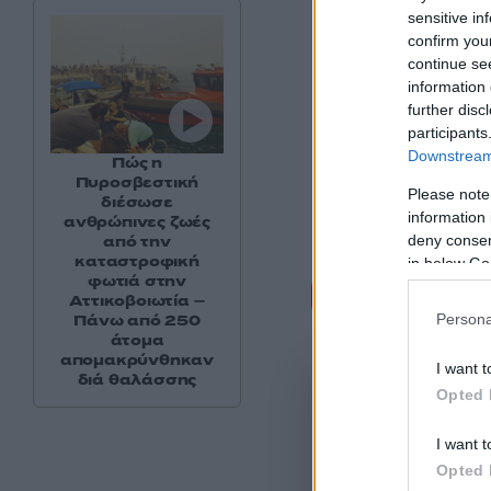
sensitive in
confirm you
continue se
information 
further disc
participants
Downstream 
Πώς η
Πυροσβεστική
Please note
διέσωσε
information 
ανθρώπινες ζωές
deny consent
από την
καταστροφική
in below Go
φωτιά στην
Σχόλι
Αττικοβοιωτία –
Persona
Πάνω από 250
άτομα
απομακρύνθηκαν
I want t
διά θαλάσσης
Opted 
I want t
Opted 