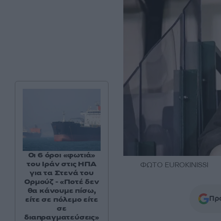
Οι 6 όροι «φωτιά»
του Ιράν στις ΗΠΑ
ΦΩΤΟ EUROKINISSI
για τα Στενά του
Ορμούζ - «Ποτέ δεν
θα κάνουμε πίσω,
Προ
είτε σε πόλεμο είτε
σε
διαπραγματεύσεις»