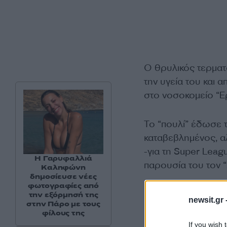
Ο θρυλικός τερματ
την υγεία του και 
στο νοσοκομείο “Ε
Το “πουλί” έδωσε 
καταβεβλημένος, α
-για τη Super Leag
Η Γαρυφαλλιά
παρουσία του τον 
Καληφώνη
δημοσίευσε νέες
φωτογραφίες από
την εξόρμησή της
newsit.gr 
στην Πάρο με τους
φίλους της
If you wish 