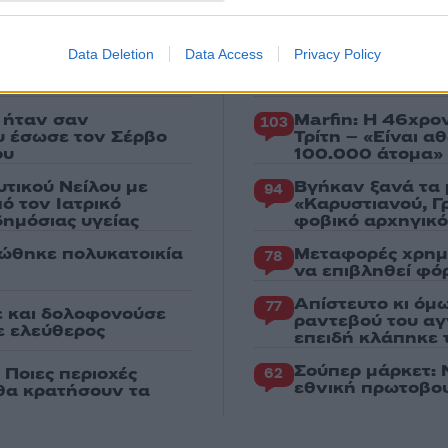
Data Deletion
Data Access
Privacy Policy
Πιο σχολι
 ήταν σαν
Marfin: Η 46χρο
103
ου έσωσε τον Σέρβο
Τρίτη – «Είναι 
ου
100.000 άτομα»
υτικού Νείλου με
Βγήκαν ξανά τα 
94
ό τον Ιατρικό
«Καρυστιανού, Γ
ημόσιας υγείας
φοβικό αρχηγικ
ώθηκε πολυκατοικία
Μεταφορές χρημ
78
να επιβληθεί φόρ
Απίστευτο κι όμ
77
ε και δολοφονούσε
ραντεβού του αγ
ε ελεύθερος
επειδή κλάπηκε 
Σούπερ μάρκετ: 
 Ποιες περιοχές
62
εθνική πρωτοβου
 θα κρατήσουν τα