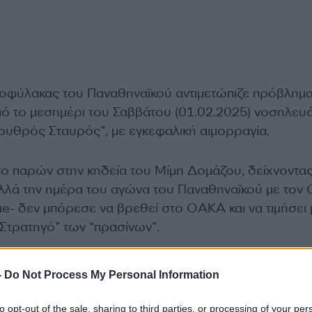
οφύλακας του Παναθηναϊκού αντιμετώπιζε πρόβλημα
από το μεσημέρι του Σαββάτου (01.02.2025) νοσηλευ
ρυθρός Σταυρός”, με εγκεφαλική αιμορραγία.
το παρών στην κηδεία του Μίμη Δομάζου, δείχνοντα
λλά την ημέρα του αγώνα του Παναθηναϊκού με τον
ue- δεν μπόρεσε να βρεθεί στο ΟΑΚΑ και να τιμήσει 
“Στρατηγό” των “πρασίνων”.
ΔΙΑΦΗΜΙΣΗ
-
Do Not Process My Personal Information
to opt-out of the sale, sharing to third parties, or processing of your per