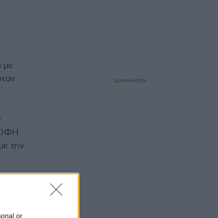
 με
όταν
ΔΙΑΦΗΜΙΣΗ
ς
 ΟΦΗ
με την
sonal or