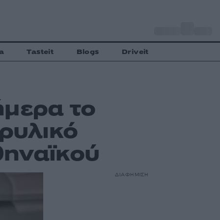
o
Αθήνα
33
C
a
Tasteit
Blogs
Driveit
ήμερα το
θρυλικό
θηναϊκού
ΔΙΑΦΗΜΙΣΗ