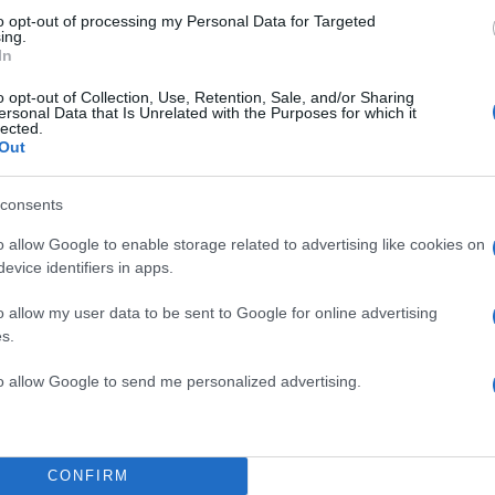
to opt-out of processing my Personal Data for Targeted
ing.
In
o opt-out of Collection, Use, Retention, Sale, and/or Sharing
ersonal Data that Is Unrelated with the Purposes for which it
2000 /
lected.
Out
Υποβολή σχολίου
consents
ροστατεύεται από reCAPTCHA, ισχύουν
Πολιτική Απορρήτου
&
Όροι Χρήσης
της
o allow Google to enable storage related to advertising like cookies on
evice identifiers in apps.
Αθλητικά
ΟΙΚΟΝΟΜΟΠΟΥΛΟΣ
ΠΑΝΑΘΗΝΑΙΚΟΣ
o allow my user data to be sent to Google for online advertising
s.
Share:
to allow Google to send me personalized advertising.
θήστε το Νewsit.gr στο
Google News
και ενημερωθείτε
 για όλη την ειδησεογραφία και τα
τελευταία νέα
της
ς
CONFIRM