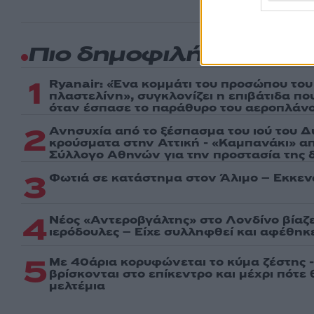
Πιο δημοφιλή
1
Ryanair: «Ένα κομμάτι του προσώπου του
πλαστελίνη», συγκλονίζει η επιβάτιδα π
όταν έσπασε το παράθυρο του αεροπλάν
2
Ανησυχία από το ξέσπασμα του ιού του Δ
κρούσματα στην Αττική - «Καμπανάκι» απ
Σύλλογο Αθηνών για την προστασία της δ
3
Φωτιά σε κατάστημα στον Άλιμο – Εκκεν
4
Νέος «Αντεροβγάλτης» στο Λονδίνο βίαζ
ιερόδουλες – Είχε συλληφθεί και αφέθηκ
5
Με 40άρια κορυφώνεται το κύμα ζέστης -
βρίσκονται στο επίκεντρο και μέχρι πότε
μελτέμια