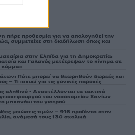
ασμένα
νη πήρε προθεσμία για να απολογηθεί την
αθώα, συμμετείχε στη διαδήλωση όπως και
μαχαίρια στην Ελπίδα για τη Δημοκρατία:
ρατσία και Γαλανός μετέτρεψαν το κίνημα σε
ό κόμμα»
άτων: Πότε μπορεί να θεωρηθούν δωρεές και
ος – Τι ισχυεί για τις γονικές παροχές
ως αληθινό - Aναστέλλονται τα τακτικά
γειοχειρουργού του νοσοκομείου Χανίων
το μηχανάκι του γιατρού
Νέες μειώσεις τιμών – 916 προϊόντα στην
λία, ανάμεσά τους 130 σχολικά