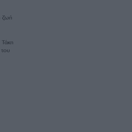
η ζωή
υ Τάκη
 του