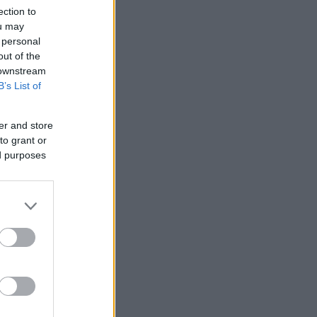
ection to
ou may
 personal
out of the
 downstream
B’s List of
er and store
to grant or
ed purposes
 /50