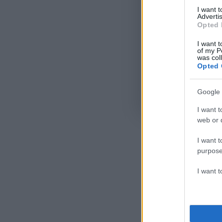
I want 
Advertis
Opted 
I want t
of my P
was col
Opted 
Google 
Όροι Χρήσης
. Το site π
Google.
I want t
web or d
I want t
purpose
I want 
Ακολου
πρώτοι
ημέρα