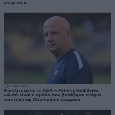
«κίτρινοι»
22:35
08.08.26
Νίκολιτς μετά το ΑΕΚ – Athens Kallithea:
«Αυτή είναι η ομάδα που βασίζομαι ενόψει
των πλέι οφ Champions League»