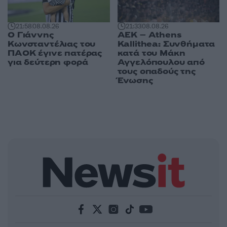
21:58
08.08.26
21:33
08.08.26
Ο Γιάννης
ΑΕΚ – Athens
Κωνσταντέλιας του
Kallithea: Συνθήματα
ΠΑΟΚ έγινε πατέρας
κατά του Μάκη
για δεύτερη φορά
Αγγελόπουλου από
τους οπαδούς της
Ένωσης