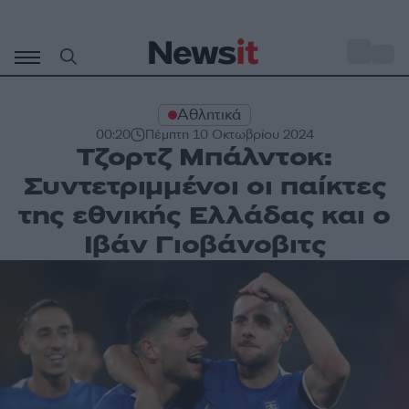
Μετάβαση
σε
o
31
περιεχόμενο
Αθλητικά
00:20
Πέμπτη 10 Οκτωβρίου 2024
Τζορτζ Μπάλντοκ:
Συντετριμμένοι οι παίκτες
της εθνικής Ελλάδας και ο
Ιβάν Γιοβάνοβιτς