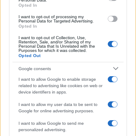
Personal Data.
γιατρού
Opted In
Σούπερ μάρκετ: Νέες μειώσεις τιμών –
69
916 προϊόντα στην εθνική πρωτοβουλία,
I want to opt-out of processing my
Personal Data for Targeted Advertising.
ανάμεσά τους 130 σχολικά
Opted In
I want to opt-out of Collection, Use,
Retention, Sale, and/or Sharing of my
Personal Data that Is Unrelated with the
Purposes for which it was collected.
Αθλητικά:
Opted Out
Περισσότερα άρθρα
Google consents
I want to allow Google to enable storage
related to advertising like cookies on web or
device identifiers in apps.
I want to allow my user data to be sent to
Google for online advertising purposes.
I want to allow Google to send me
personalized advertising.