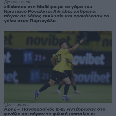
23:13
08.08.26
«Φιάσκο» στη Μαδέιρα με το γάμο του
Κριστιάνο Ρονάλντο: Χιλιάδες άνθρωποι
πήγαν σε λάθος εκκλησία και προκάλεσαν το
γέλιο στον Πορτογάλο
22:46
08.08.26
Άρης – Πανσερραϊκός 2-2: Αντέδρασαν στο
φινάλε και πήραν τη φιλική ισοπαλία οι