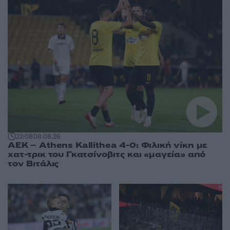
22:08
08.08.26
ΑΕΚ – Athens Kallithea 4-0: Φιλική νίκη με
χατ-τρικ του Γκατσίνοβιτς και «μαγεία» από
τον Βιτάλις