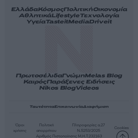
Ελλάδα
Κόσμος
Πολιτική
Οικονομία
Αθλητικά
Lifestyle
Τεχνολογία
Υγεία
Tasteit
Media
Driveit
Πρωτοσέλιδα
Γνώμη
Melas Blog
Καιρός
Παράξενες Ειδήσεις
Nikos Blog
Videos
Ταυτότητα
Επικοινωνία
Διαφήμιση
Όροι
Πολιτική
Πληροφορίες α.27
Cookies
χρήσης
απορρήτου
Ν.5253/2025
Αριθμός Πιστοποίησης Μ.Η.Τ.232163