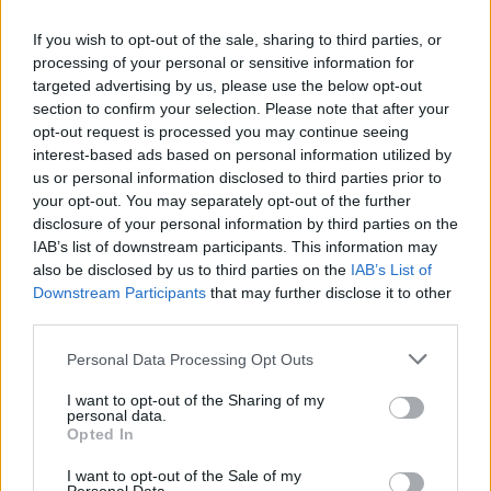
5
Η FIFA απάντησε στις καταγγελίες για την
ερωμένη του Ινφαντίνο: «Κατηγορηματικά
If you wish to opt-out of the sale, sharing to third parties, or
αναληθείς και δυσφημιστικοί οι ισχυρισμοί»
processing of your personal or sensitive information for
targeted advertising by us, please use the below opt-out
section to confirm your selection. Please note that after your
Πιο σχολιασμένα
opt-out request is processed you may continue seeing
interest-based ads based on personal information utilized by
Marfin: Η 46χρονη πήρε προθεσμία για
104
us or personal information disclosed to third parties prior to
να απολογηθεί την Τρίτη – «Είναι αθώα,
συμμετείχε στη διαδήλωση όπως και
your opt-out. You may separately opt-out of the further
100.000 άτομα»
disclosure of your personal information by third parties on the
IAB’s list of downstream participants. This information may
Βγήκαν ξανά τα μαχαίρια στην Ελπίδα
96
also be disclosed by us to third parties on the
IAB’s List of
για τη Δημοκρατία: «Καρυστιανού,
Γρατσία και Γαλανός μετέτρεψαν το
Downstream Participants
that may further disclose it to other
κίνημα σε φοβικό αρχηγικό κόμμα»
third parties.
Μεταφορές χρημάτων: Πότε μπορεί να
82
Please note that this website/app uses one or more Google
Personal Data Processing Opt Outs
θεωρηθούν δωρεές και να επιβληθεί
services and may gather and store information including but
φόρος – Τι ισχυεί για τις γονικές παροχές
not limited to your visit or usage behaviour. You may click to
I want to opt-out of the Sharing of my
personal data.
Απίστευτο κι όμως αληθινό -
grant or deny consent to Google and its third-party tags to
79
Opted In
Aναστέλλονται τα τακτικά ραντεβού του
use your data for below specified purposes in below Google
αγγειοχειρουργού του νοσοκομείου
consent section.
I want to opt-out of the Sale of my
Χανίων επειδή κλάπηκε το μηχανάκι του