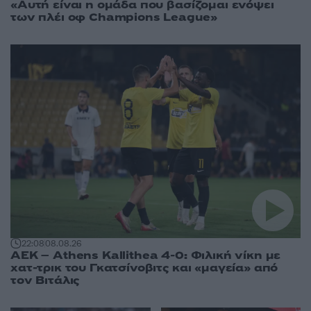
«Αυτή είναι η ομάδα που βασίζομαι ενόψει
των πλέι οφ Champions League»
22:08
08.08.26
ΑΕΚ – Athens Kallithea 4-0: Φιλική νίκη με
χατ-τρικ του Γκατσίνοβιτς και «μαγεία» από
τον Βιτάλις