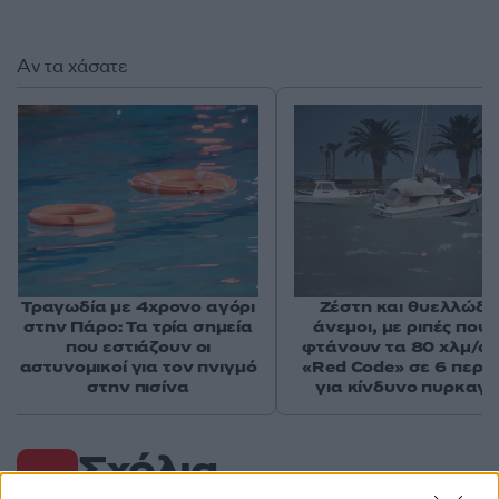
Αν τα χάσατε
Τραγωδία με 4χρονο αγόρι
Ζέστη και θυελλώδε
στην Πάρο: Τα τρία σημεία
άνεμοι, με ριπές που 
που εστιάζουν οι
φτάνουν τα 80 χλμ/ώρ
αστυνομικοί για τον πνιγμό
«Red Code» σε 6 περιο
στην πισίνα
για κίνδυνο πυρκαγι
Σχόλια