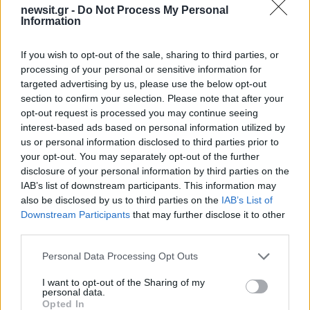
newsit.gr -
Do Not Process My Personal
Information
Σχολίασε εδώ
If you wish to opt-out of the sale, sharing to third parties, or
processing of your personal or sensitive information for
targeted advertising by us, please use the below opt-out
section to confirm your selection. Please note that after your
50 /50
opt-out request is processed you may continue seeing
interest-based ads based on personal information utilized by
us or personal information disclosed to third parties prior to
your opt-out. You may separately opt-out of the further
disclosure of your personal information by third parties on the
2000 /2000
IAB’s list of downstream participants. This information may
also be disclosed by us to third parties on the
IAB’s List of
Υποβολή σχολίου
Downstream Participants
that may further disclose it to other
third parties.
Όροι Χρήσης
. Το site προστατεύεται από reCAPTCHA, ισχύουν
Πολιτική Απορρήτου
&
Όροι Χρήσης
της Google.
Please note that this website/app uses one or more Google
Personal Data Processing Opt Outs
services and may gather and store information including but
Αθλητικά
not limited to your visit or usage behaviour. You may click to
I want to opt-out of the Sharing of my
ΜΟΥΣΕΙΟ
ΟΛΥΜΠΙΑΚΟΣ
personal data.
grant or deny consent to Google and its third-party tags to
Opted In