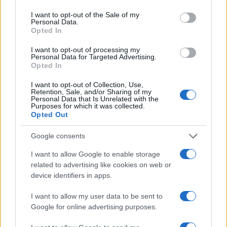
use your data for below specified purposes in below Google
Share:
consent section.
I want to opt-out of the Sale of my
Personal Data.
Opted In
Ακολουθήστε το Νewsit.gr στο
Google News
και
ενημερωθείτε πρώτοι για όλη την ειδησεογραφία και τα
τελευταία νέα
της ημέρας
I want to opt-out of processing my
Personal Data for Targeted Advertising.
Opted In
I want to opt-out of Collection, Use,
Retention, Sale, and/or Sharing of my
Personal Data that Is Unrelated with the
Purposes for which it was collected.
Πιο δημοφιλή
Opted Out
1
Η Άννα Βίσση ξετρελάθηκε με μπάντα που
Google consents
έπαιζε Τσιτσάνη στο Φισκάρδο και τους
πρότεινε συνεργασία
I want to allow Google to enable storage
related to advertising like cookies on web or
2
Μαριζέτα Αντωνοπούλου στο newsit.gr: Οι
device identifiers in apps.
“σωτήρες” ανήκουν στο χρονοντούλαπο
της ιστορίας
I want to allow my user data to be sent to
3
«Ψήνονται» στα 40άρια δυτική και βόρεια
Google for online advertising purposes.
Ελλάδα – Ενισχυμένα μελτέμια έως 8
μποφόρ στο Αιγαίο μέχρι