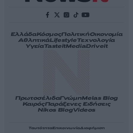
Ελλάδα
Κόσμος
Πολιτική
Οικονομία
Αθλητικά
Lifestyle
Τεχνολογία
Υγεία
Tasteit
Media
Driveit
Πρωτοσέλιδα
Γνώμη
Melas Blog
Καιρός
Παράξενες Ειδήσεις
Nikos Blog
Videos
Ταυτότητα
Επικοινωνία
Διαφήμιση