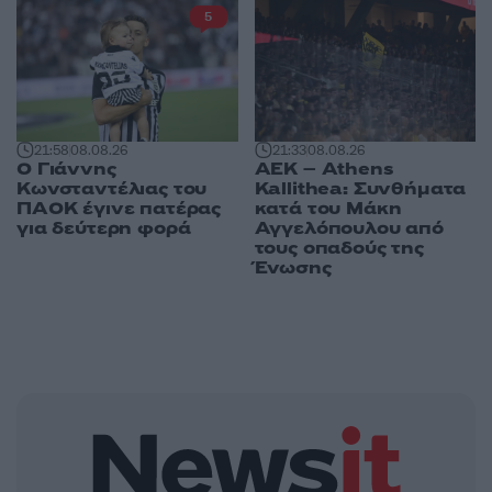
5
21:58
08.08.26
21:33
08.08.26
Ο Γιάννης
ΑΕΚ – Athens
Κωνσταντέλιας του
Kallithea: Συνθήματα
ΠΑΟΚ έγινε πατέρας
κατά του Μάκη
για δεύτερη φορά
Αγγελόπουλου από
τους οπαδούς της
Ένωσης