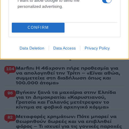
I want to allow Google to send me
Δεκαπενταύγουστο
personalized advertising.
4
Κωνσταντίνος Αργυρός και Αλεξάνδρα
Νίκα κάνουν διακοπές με πολυτελές γιοτ
με τα δύο παιδιά τους
CONFIRM
5
Θρήνος για τον Λιονέλ Μέσι – Πέθανε ο
πατέρας του, Χόρχε
Data Deletion
Data Access
Privacy Policy
Πιο σχολιασμένα
Marfin: Η 46χρονη πήρε προθεσμία για
104
να απολογηθεί την Τρίτη – «Είναι αθώα,
συμμετείχε στη διαδήλωση όπως και
100.000 άτομα»
Βγήκαν ξανά τα μαχαίρια στην Ελπίδα
96
για τη Δημοκρατία: «Καρυστιανού,
Γρατσία και Γαλανός μετέτρεψαν το
κίνημα σε φοβικό αρχηγικό κόμμα»
Μεταφορές χρημάτων: Πότε μπορεί να
82
θεωρηθούν δωρεές και να επιβληθεί
φόρος – Τι ισχυεί για τις γονικές παροχές