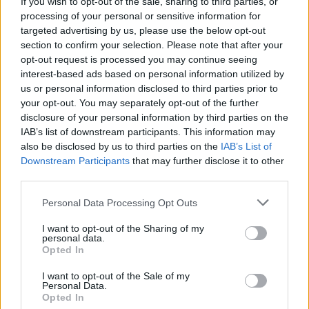
If you wish to opt-out of the sale, sharing to third parties, or
Ακολουθήστε το Νewsit.gr στο
Google News
και
processing of your personal or sensitive information for
ενημερωθείτε πρώτοι για όλη την ειδησεογραφία και τα
targeted advertising by us, please use the below opt-out
τελευταία νέα
της ημέρας
section to confirm your selection. Please note that after your
opt-out request is processed you may continue seeing
interest-based ads based on personal information utilized by
us or personal information disclosed to third parties prior to
your opt-out. You may separately opt-out of the further
disclosure of your personal information by third parties on the
Πιο δημοφιλή
IAB’s list of downstream participants. This information may
also be disclosed by us to third parties on the
IAB’s List of
1
Έφυγαν οι συνεργάτες, μένει η Μαρία
Downstream Participants
that may further disclose it to other
Καρυστιανού - Η επόμενη μέρα για την
third parties.
«Ελπίδα για τη Δημοκρατία»
2
Please note that this website/app uses one or more Google
Συγκίνηση στο τελευταίο αντίο στον Λάκη
Personal Data Processing Opt Outs
Χαλκιά: Με την «Φάμπρικα», λαούτο και
services and may gather and store information including but
κλαρίνα αποχαιρέτησαν την εμβληματική
not limited to your visit or usage behaviour. You may click to
I want to opt-out of the Sharing of my
φωνή της μεταπολίτευσης
personal data.
grant or deny consent to Google and its third-party tags to
Opted In
3
use your data for below specified purposes in below Google
Ποιος είναι ο ελληνοκύπριος Sir Ντέμης
Χασάμπης: Από το σκάκι, στο Νόμπελ
consent section.
I want to opt-out of the Sale of my
Χημείας και στο «τιμόνι» της AI της Google
Personal Data.
Opted In
Το πολωμένο μελτέμι που τροφοδότησε τις