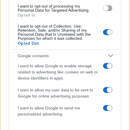
4
φωτιές σε Αττική και Βοιωτία: «Από τα
I want to opt-out of processing my
ισχυρότερα επεισόδια των τελευταίων 50
Personal Data for Targeted Advertising.
χρόνων»
Opted In
5
Ο Κώστας Σαμαράς δημοσίευσε μία παιδική
I want to opt-out of Collection, Use,
φωτογραφία για την επέτειο θανάτου της
Retention, Sale, and/or Sharing of my
αδελφής του, Λένας
Personal Data that Is Unrelated with the
Purposes for which it was collected.
Opted Out
Πιο σχολιασμένα
Google consents
Μητσοτάκης στην υπογραφή συμφωνίας
198
I want to allow Google to enable storage
για την ηλεκτρική διασύνδεση Ελλάδας –
related to advertising like cookies on web or
Κύπρου: «Ισχυρή ψήφος εμπιστοσύνης» η
device identifiers in apps.
είσοδος της Meridiam στην GSI
Canadair 515: Οι πρώτες εικόνες από την
I want to allow my user data to be sent to
127
κατασκευή του αεροσκάφους που θα
Google for online advertising purposes.
επιχειρεί και τη νύχτα στα μέτωπα της
φωτιάς
I want to allow Google to send me
Αυγερινός, Μουτσάτσου και ακόμη 20
personalized advertising.
85
πρώην στελέχη κατά Καρυστιανού: «Δεν
αποχωρήσαμε για καρέκλες», αιχμές για
«συγκεντρωτικό μοντέλο»