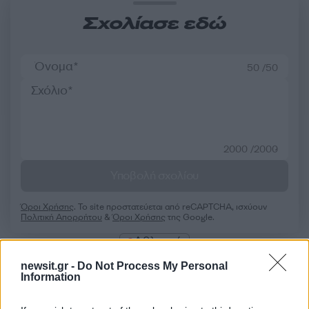
Σχολίασε εδώ
50 /50
2000 /2000
Υποβολή σχολίου
Όροι Χρήσης
. Το site προστατεύεται από reCAPTCHA, ισχύουν
Πολιτική Απορρήτου
&
Όροι Χρήσης
της Google.
Αθλητικά
ΖΙΝΕΝΤΙΝ ΖΙΝΤΑΝ
ΝΙΟΥΚΑΣΤΛ
newsit.gr -
Do Not Process My Personal
Information
Share: