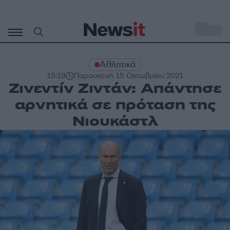
Μετάβαση
σε
o
28
περιεχόμενο
Αθλητικά
15:19
Παρασκευή 15 Οκτωβρίου 2021
Ζινεντίν Ζιντάν: Απάντησε
αρνητικά σε πρόταση της
Νιουκάστλ