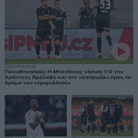
22:06
06.08.26
Παναθηναϊκός: Η Μπεσίκτας νίκησε 1-0 την
Χράντετς Κράλοβε και την «έσπρωξε» προς το
δρόμο του «τριφυλλιού»