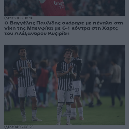
23:53
06.08.26
Ο Βαγγέλης Παυλίδης σκόραρε με πέναλτι στη
νίκη της Μπενφίκα με 6-1 κόντρα στη Χαρτς
του Αλέξανδρου Κυζιρίδη
23:34
06.08.26