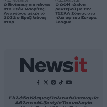
21:46
06.08.26
21:30
06.08.26
Ο Βινίσιους για πάντα
Ο ΟΦΗ κλείνει
στη Ρεάλ Μαδρίτης:
ραντεβού με την
Ανανέωσε μέχρι το
ΤΣΣΚΑ Σόφιας στα
2032 ο Βραζιλιάνος
πλέι οφ του Europa
σταρ
League
Ελλάδα
Κόσμος
Πολιτική
Οικονομία
Αθλητικά
Lifestyle
Τεχνολογία