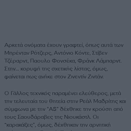
Αρκετά ονόματα έχουν γραφτεί, όπως αυτά των
Μπρένταν Ρότζερς, Αντόνιο Κόντε, Στίβεν
Τζέραρντ, Παουλο Φονσέκα, Φράνκ Λάμπαρντ.
Στην… κορυφή της σχετικής λίστας, όμως,
φαίνεται πως ανήκε στον Ζινεντίν Ζιντάν.
Ο Γάλλος τεχνικός παραμένει ελεύθερος, μετά
την τελευταία του θητεία στην Ρεάλ Μαδρίτης και
σύμφωνα με την “
AS”
δέχθηκε την κρούση από
τους Σαουδάραβες της Νιουκάστλ. Οι
“καρακάξες”, όμως, δέχθηκαν την αρνητική