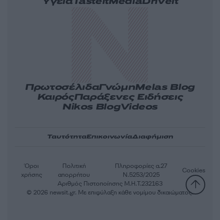
Υγεία
Tasteit
Media
Driveit
Πρωτοσέλιδα
Γνώμη
Melas Blog
Καιρός
Παράξενες Ειδήσεις
Nikos Blog
Videos
Ταυτότητα
Επικοινωνία
Διαφήμιση
Όροι
Πολιτική
Πληροφορίες α.27
Cookies
χρήσης
απορρήτου
Ν.5253/2025
Αριθμός Πιστοποίησης Μ.Η.Τ.232163
© 2026 newsit.gr. Με επιφύλαξη κάθε νομίμου δικαιώματος.