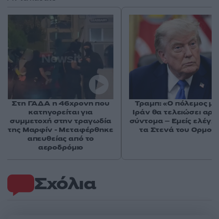
Στη ΓΑΔΑ η 46χρονη που
Τραμπ: «Ο πόλεμος με
κατηγορείται για
Ιράν θα τελειώσει αρκ
συμμετοχή στην τραγωδία
σύντομα – Εμείς ελέγχ
της Μαρφίν - Μεταφέρθηκε
τα Στενά του Ορμού
απευθείας από το
αεροδρόμιο
Σχόλια