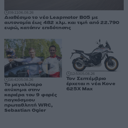
09:11
06.08.26
Διαθέσιμο το νέο Leapmotor B05 με
αυτονομία έως 482 χλμ. και τιμή από 22.790
ευρώ, κατόπιν επιδότησης
12:53
05.08.26
Τον Σεπτέμβριο
16:42
05.08.26
έρχεται η νέα Kove
Το μεγαλύτερο
625X Max
ατύχημα στην
καριέρα του 9 φορές
παγκόσμιου
πρωταθλητή WRC,
Sebastian Ogier