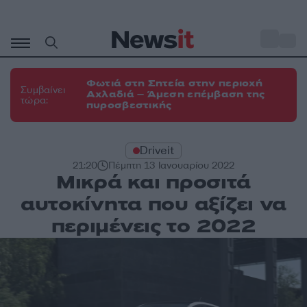
Μετάβαση
σε
o
31
περιεχόμενο
Φωτιά στη Σητεία στην περιοχή
Συμβαίνει
Αχλαδιά – Άμεση επέμβαση της
τώρα:
πυροσβεστικής
Driveit
21:20
Πέμπτη 13 Ιανουαρίου 2022
Μικρά και προσιτά
αυτοκίνητα που αξίζει να
περιμένεις το 2022