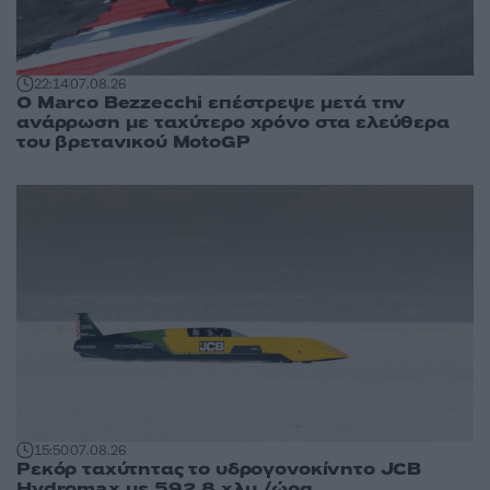
22:14
07.08.26
Ο Marco Bezzecchi επέστρεψε μετά την
ανάρρωση με ταχύτερο χρόνο στα ελεύθερα
του βρετανικού MotoGP
15:50
07.08.26
Ρεκόρ ταχύτητας το υδρογονοκίνητο JCB
Hydromax με 592,8 χλμ./ώρα