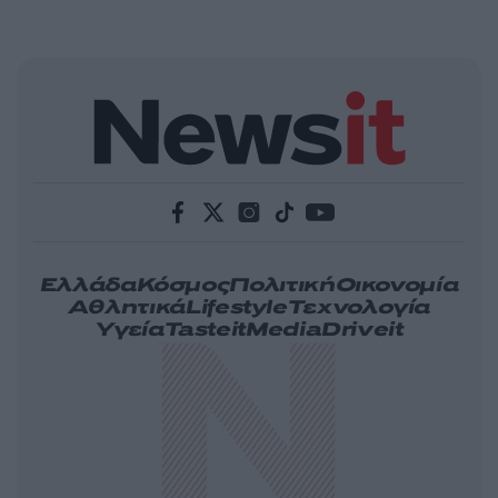
Ελλάδα
Κόσμος
Πολιτική
Οικονομία
Αθλητικά
Lifestyle
Τεχνολογία
Υγεία
Tasteit
Media
Driveit