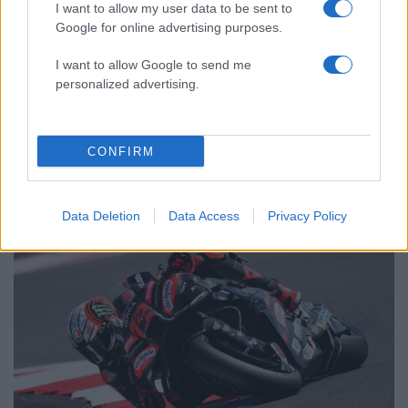
Aναστέλλονται τα τακτικά ραντεβού του
I want to allow my user data to be sent to
αγγειοχειρουργού του νοσοκομείου
Google for online advertising purposes.
Χανίων επειδή κλάπηκε το μηχανάκι του
γιατρού
I want to allow Google to send me
personalized advertising.
Driveit: Περισσότερα
CONFIRM
άρθρα
Data Deletion
Data Access
Privacy Policy