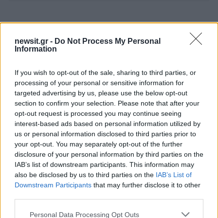
newsit.gr -
Do Not Process My Personal
Information
Πιο δημοφιλή
1
Σέρρες: Βίντεο ντοκουμέντο από το
If you wish to opt-out of the sale, sharing to third parties, or
τροχαίο με νεκρούς μητέρα και γιο – Ο
processing of your personal or sensitive information for
οδηγός του φορτηγού κατέγραψε τη
targeted advertising by us, please use the below opt-out
σύγκρουση
section to confirm your selection. Please note that after your
2
Στα Χανιά για ολιγοήμερες διακοπές ο
opt-out request is processed you may continue seeing
Κυριάκος Μητσοτάκης με την σύζυγό του
interest-based ads based on personal information utilized by
Μαρέβα
us or personal information disclosed to third parties prior to
your opt-out. You may separately opt-out of the further
3
Marfin: Η 46χρονη πήρε προθεσμία για να
απολογηθεί την Τρίτη – «Είναι αθώα,
disclosure of your personal information by third parties on the
συμμετείχε στη διαδήλωση όπως και
IAB’s list of downstream participants. This information may
100.000 άτομα»
also be disclosed by us to third parties on the
IAB’s List of
Downstream Participants
that may further disclose it to other
4
ΠΑΟΚ – Άντερλεχτ 0-1: Οι Θεσσαλονικείς
ηττήθηκαν στο τρελό ματς της Τούμπας και
third parties.
θα ψάξουν την ανατροπή στο Βέλγιο
Please note that this website/app uses one or more Google
Personal Data Processing Opt Outs