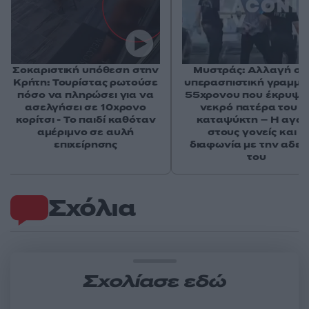
Σοκαριστική υπόθεση στην
Μυστράς: Αλλαγή στ
Κρήτη: Τουρίστας ρωτούσε
υπερασπιστική γραμμή
πόσο να πληρώσει για να
55χρονου που έκρυψε
ασελγήσει σε 10χρονο
νεκρό πατέρα του σ
κορίτσι - Το παιδί καθόταν
καταψύκτη – Η αγά
αμέριμνο σε αυλή
στους γονείς και η
επιχείρησης
διαφωνία με την αδε
του
Σχόλια
Σχολίασε εδώ