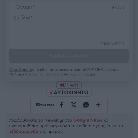
50 /50
2000 /2000
Υποβολή σχολίου
Όροι Χρήσης
. Το site προστατεύεται από reCAPTCHA, ισχύουν
Πολιτική Απορρήτου
&
Όροι Χρήσης
της Google.
Driveit
AYTOKINHTO
Share:
Ακολουθήστε το Νewsit.gr στο
Google News
και
ενημερωθείτε πρώτοι για όλη την ειδησεογραφία και τα
τελευταία νέα
της ημέρας