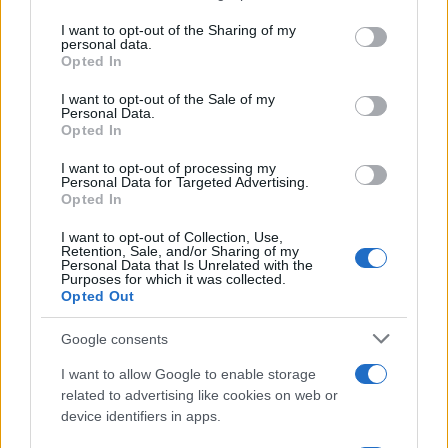
5
Η βαθμολογία της UEFA μετά την ήττα του
services and may gather and store information including but
ΠΑΟΚ από την Άντερλεχτ
not limited to your visit or usage behaviour. You may click to
I want to opt-out of the Sharing of my
personal data.
grant or deny consent to Google and its third-party tags to
Opted In
use your data for below specified purposes in below Google
Πιο σχολιασμένα
consent section.
I want to opt-out of the Sale of my
Personal Data.
Opted In
Έφυγαν οι συνεργάτες, μένει η Μαρία
184
Καρυστιανού - Η επόμενη μέρα για την
«Ελπίδα για τη Δημοκρατία»
I want to opt-out of processing my
Personal Data for Targeted Advertising.
Canadair 515: Οι πρώτες εικόνες από την
Opted In
131
κατασκευή του αεροσκάφους που θα
επιχειρεί και τη νύχτα στα μέτωπα της
I want to opt-out of Collection, Use,
φωτιάς
Retention, Sale, and/or Sharing of my
Personal Data that Is Unrelated with the
Purposes for which it was collected.
Μεταφορές χρημάτων: Πότε μπορεί να
70
Opted Out
θεωρηθούν δωρεές και να επιβληθεί
φόρος – Τι ισχυεί για τις γονικές παροχές
Google consents
Το πολωμένο μελτέμι που τροφοδότησε
59
τις φωτιές σε Αττική και Βοιωτία: «Από τα
I want to allow Google to enable storage
ισχυρότερα επεισόδια των τελευταίων 50
related to advertising like cookies on web or
χρόνων»
device identifiers in apps.
Απίστευτο κι όμως αληθινό -
53