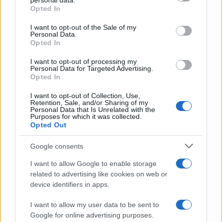
personal data.
grant or deny consent to Google and its third-party tags to
Opted In
use your data for below specified purposes in below Google
consent section.
I want to opt-out of the Sale of my
Πιο δημοφιλή
Personal Data.
Opted In
1
Έφυγαν οι συνεργάτες, μένει η Μαρία
I want to opt-out of processing my
Καρυστιανού - Η επόμενη μέρα για την
Personal Data for Targeted Advertising.
«Ελπίδα για τη Δημοκρατία»
Opted In
2
Σαμοθράκη: «Μαμά νόμιζες ότι δε θα σε
I want to opt-out of Collection, Use,
ξαναδώ;» – Τα πρώτα λόγια του 22χρονου
Retention, Sale, and/or Sharing of my
που έπεσε σε κανάλι με καυτό νερό
Personal Data that Is Unrelated with the
Purposes for which it was collected.
3
Βαλεντίνη Παπαδάκη για Κώστα Σόμμερ:
Opted Out
«Ανησυχώ μήπως ξεχνάει πόσο πολύ τον
χρειαζόμαστε»
Google consents
4
Η βαθμολογία της UEFA μετά την ισοπαλία
του Παναθηναϊκού με την ΤΣΣΚΑ 1948
I want to allow Google to enable storage
related to advertising like cookies on web or
5
Μυστράς: «Για ψυχολογικούς λόγους»
device identifiers in apps.
κρατούσε τον νεκρό πατέρα του στον
καταψύκτη – Δεν ήταν οικονομικό το
I want to allow my user data to be sent to
κίνητρο σύμφωνα με τον δικηγόρο του
Google for online advertising purposes.