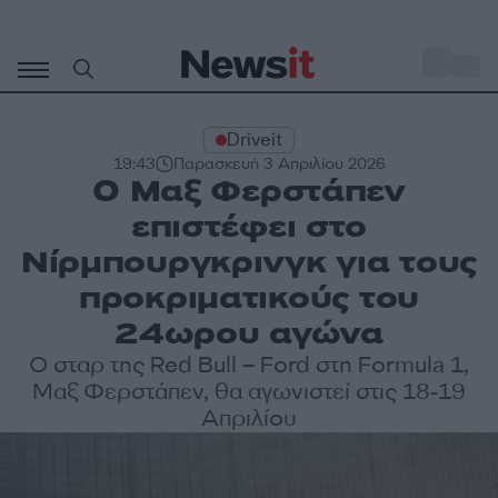
Μετάβαση
σε
o
31
περιεχόμενο
Driveit
19:43
Παρασκευή 3 Απριλίου 2026
Ο Μαξ Φερστάπεν
επιστέφει στο
Νίρμπουργκρινγκ για τους
προκριματικούς του
24ωρου αγώνα
Ο σταρ της Red Bull – Ford στη Formula 1,
Μαξ Φερστάπεν, θα αγωνιστεί στις 18-19
Απριλίου