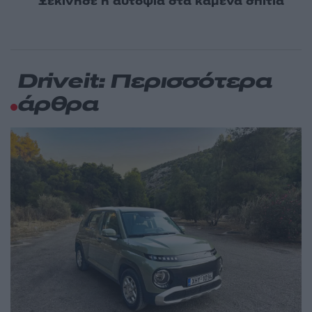
Ξεκίνησε η αυτοψία στα καμένα σπίτια
Driveit: Περισσότερα
άρθρα