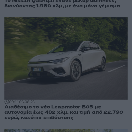
Το Nissan Qashqai έκανε ρεκόρ Guinness,
διανύοντας 1.980 χλμ, με ένα μόνο γέμισμα
09:11
06.08.26
Διαθέσιμο το νέο Leapmotor B05 με
αυτονομία έως 482 χλμ. και τιμή από 22.790
ευρώ, κατόπιν επιδότησης