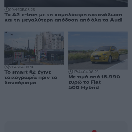
09:44
05.08.26
Το A2 e-tron με τη χαμηλότερη κατανάλωση
και τη μεγαλύτερη απόδοση από όλα τα Audi
21:45
04.08.26
Το smart #2 έγινε
17:44
04.08.26
Με τιμή από 18.990
τοιχογραφία πριν το
ευρώ το Fiat
λανσάρισμα
500 Hybrid