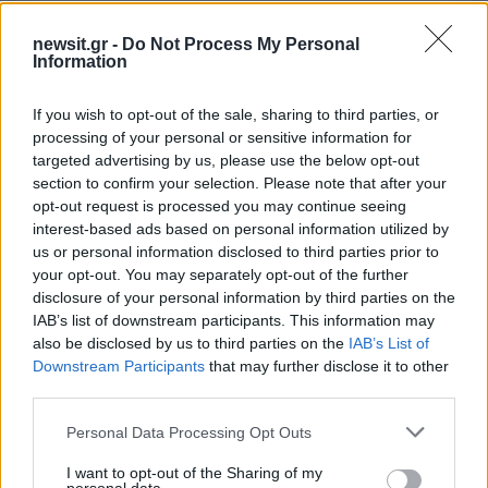
newsit.gr -
Do Not Process My Personal
Information
2000 /2000
If you wish to opt-out of the sale, sharing to third parties, or
processing of your personal or sensitive information for
Υποβολή σχολίου
targeted advertising by us, please use the below opt-out
section to confirm your selection. Please note that after your
opt-out request is processed you may continue seeing
Όροι Χρήσης
. Το site προστατεύεται από reCAPTCHA, ισχύουν
Πολιτική Απορρήτου
&
Όροι Χρήσης
της Google.
interest-based ads based on personal information utilized by
us or personal information disclosed to third parties prior to
Driveit
your opt-out. You may separately opt-out of the further
ΑΓΩΝΕΣ ΑΥΤΟΚΙΝΗΤΟΥ
disclosure of your personal information by third parties on the
IAB’s list of downstream participants. This information may
Share:
also be disclosed by us to third parties on the
IAB’s List of
Downstream Participants
that may further disclose it to other
Ακολουθήστε το Νewsit.gr στο
Google News
και
third parties.
ενημερωθείτε πρώτοι για όλη την ειδησεογραφία και τα
τελευταία νέα
της ημέρας
Please note that this website/app uses one or more Google
Personal Data Processing Opt Outs
services and may gather and store information including but
not limited to your visit or usage behaviour. You may click to
I want to opt-out of the Sharing of my