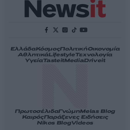
Ελλάδα
Κόσμος
Πολιτική
Οικονομία
Αθλητικά
Lifestyle
Τεχνολογία
Υγεία
Tasteit
Media
Driveit
Πρωτοσέλιδα
Γνώμη
Melas Blog
Καιρός
Παράξενες Ειδήσεις
Nikos Blog
Videos