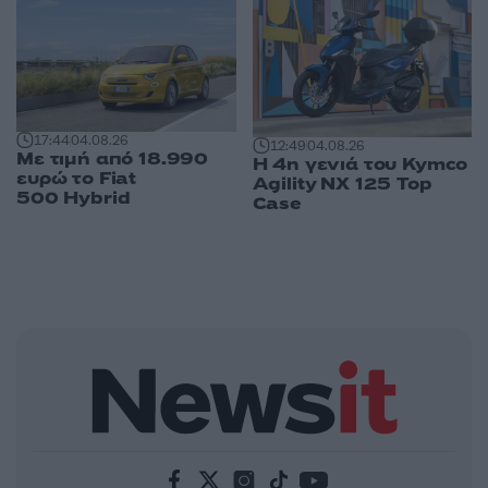
17:44
04.08.26
12:49
04.08.26
Με τιμή από 18.990
Η 4η γενιά του Kymco
ευρώ το Fiat
Agility NX 125 Τοp
500 Hybrid
Case