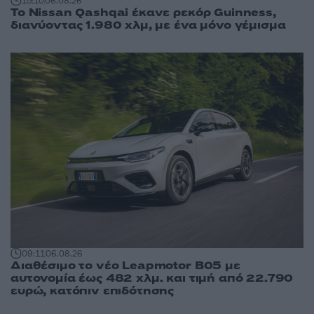
15:10
06.08.26
Το Nissan Qashqai έκανε ρεκόρ Guinness,
διανύοντας 1.980 χλμ, με ένα μόνο γέμισμα
09:11
06.08.26
Διαθέσιμο το νέο Leapmotor B05 με
αυτονομία έως 482 χλμ. και τιμή από 22.790
ευρώ, κατόπιν επιδότησης