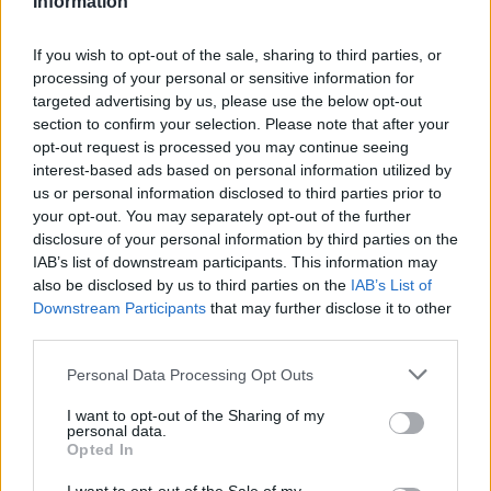
Information
Δολοφονία Βρετανίδας
Μυστράς: Παθολογικά α
στην Κυψέλη: Οι δύο
«δείχνει» η πρώτη
καταθέσεις «κλειδί» της
ιατροδικαστική εκτίμ
If you wish to opt-out of the sale, sharing to third parties, or
συζύγου του 26χρονου
για τον θάνατο του
processing of your personal or sensitive information for
Αφγανού – Το στίγμα του
90χρονου, που έκρυψ
targeted advertising by us, please use the below opt-out
κινητού, η θεία από την
γιος του σε καταψύκ
section to confirm your selection. Please note that after your
Ινδία και τα απειλητικά
opt-out request is processed you may continue seeing
μηνύματα
interest-based ads based on personal information utilized by
us or personal information disclosed to third parties prior to
Σχόλια
your opt-out. You may separately opt-out of the further
disclosure of your personal information by third parties on the
IAB’s list of downstream participants. This information may
also be disclosed by us to third parties on the
IAB’s List of
Downstream Participants
that may further disclose it to other
third parties.
Σχολίασε εδώ
Please note that this website/app uses one or more Google
Personal Data Processing Opt Outs
services and may gather and store information including but
not limited to your visit or usage behaviour. You may click to
I want to opt-out of the Sharing of my
50 /50
personal data.
grant or deny consent to Google and its third-party tags to
Opted In
use your data for below specified purposes in below Google
consent section.