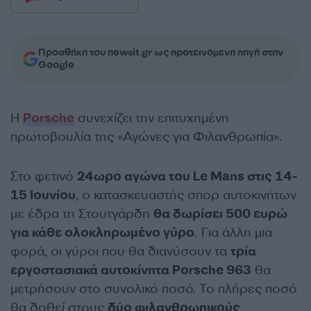
Προσθήκη του newsit.gr ως προτεινόμενη πηγή στην
Google
Η
Porsche
συνεχίζει την επιτυχημένη
πρωτοβουλία της «Αγώνες για Φιλανθρωπία».
Στο φετινό
24ωρο αγώνα του Le Mans στις 14-
15 Ιουνίου
, ο κατασκευαστής σπορ αυτοκινήτων
με έδρα τη Στουτγάρδη
θα δωρίσει 500 ευρώ
για κάθε ολοκληρωμένο γύρο
. Για άλλη μια
φορά, οι γύροι που θα διανύσουν τα
τρία
εργοστασιακά αυτοκίνητα Porsche 963
θα
μετρήσουν στο συνολικό ποσό. Το πλήρες ποσό
θα δοθεί στους
δύο φιλανθρωπικούς