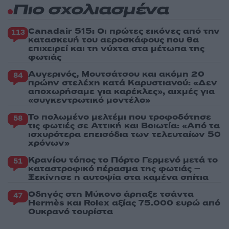
Πιο σχολιασμένα
Canadair 515: Οι πρώτες εικόνες από την
113
κατασκευή του αεροσκάφους που θα
επιχειρεί και τη νύχτα στα μέτωπα της
φωτιάς
Αυγερινός, Μουτσάτσου και ακόμη 20
84
πρώην στελέχη κατά Καρυστιανού: «Δεν
αποχωρήσαμε για καρέκλες», αιχμές για
«συγκεντρωτικό μοντέλο»
Το πολωμένο μελτέμι που τροφοδότησε
58
τις φωτιές σε Αττική και Βοιωτία: «Από τα
ισχυρότερα επεισόδια των τελευταίων 50
χρόνων»
Κρανίου τόπος το Πόρτο Γερμενό μετά το
51
καταστροφικό πέρασμα της φωτιάς –
Ξεκίνησε η αυτοψία στα καμένα σπίτια
Οδηγός στη Μύκονο άρπαξε τσάντα
47
Hermès και Rolex αξίας 75.000 ευρώ από
Ουκρανό τουρίστα