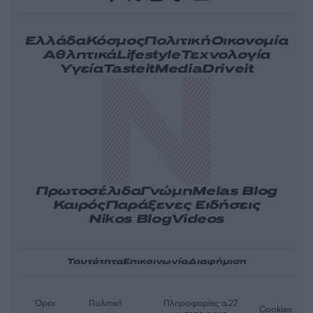
Ελλάδα
Κόσμος
Πολιτική
Οικονομία
Αθλητικά
Lifestyle
Τεχνολογία
Υγεία
Tasteit
Media
Driveit
Πρωτοσέλιδα
Γνώμη
Melas Blog
Καιρός
Παράξενες Ειδήσεις
Nikos Blog
Videos
Ταυτότητα
Επικοινωνία
Διαφήμιση
Όροι
Πολιτική
Πληροφορίες α.27
Cookies