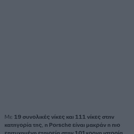
Με
19 συνολικές νίκες και 111 νίκες στην
κατηγορία της
,
η Porsche είναι μακράν η πιο
επιτυχημένη εταιρεία στην 101χρονη ιστορία