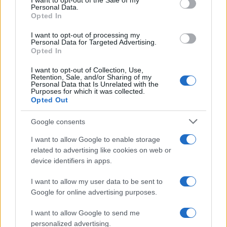
I want to opt-out of the Sale of my
Personal Data.
Opted In
2000 /2000
I want to opt-out of processing my
Personal Data for Targeted Advertising.
Υποβολή σχολίου
Opted In
Όροι Χρήσης
. Το site προστατεύεται από reCAPTCHA, ισχύουν
I want to opt-out of Collection, Use,
Πολιτική Απορρήτου
&
Όροι Χρήσης
της Google.
Retention, Sale, and/or Sharing of my
Personal Data that Is Unrelated with the
Purposes for which it was collected.
Driveit
Opted Out
PORSCHE
Google consents
Share:
I want to allow Google to enable storage
related to advertising like cookies on web or
Ακολουθήστε το Νewsit.gr στο
Google News
και
ενημερωθείτε πρώτοι για όλη την ειδησεογραφία και τα
device identifiers in apps.
τελευταία νέα
της ημέρας
I want to allow my user data to be sent to
Google for online advertising purposes.
I want to allow Google to send me
personalized advertising.