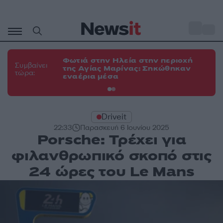
Μετάβαση
σε
o
34
περιεχόμενο
Φωτιά στην Ηλεία στην περιοχή
Φω
Συμβαίνει
της Αγίας Μαρίνας: Σηκώθηκαν
Κο
τώρα:
εναέρια μέσα
α
Driveit
22:33
Παρασκευή 6 Ιουνίου 2025
Porsche: Τρέχει για
φιλανθρωπικό σκοπό στις
24 ώρες του Le Mans