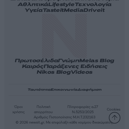
Αθλητικά
Lifestyle
Τεχνολογία
Υγεία
Tasteit
Media
Driveit
Πρωτοσέλιδα
Γνώμη
Melas Blog
Καιρός
Παράξενες Ειδήσεις
Nikos Blog
Videos
Ταυτότητα
Επικοινωνία
Διαφήμιση
Όροι
Πολιτική
Πληροφορίες α.27
Cookies
χρήσης
απορρήτου
Ν.5253/2025
Αριθμός Πιστοποίησης Μ.Η.Τ.232163
© 2026 newsit.gr. Με επιφύλαξη κάθε νομίμου δικαιώματος.