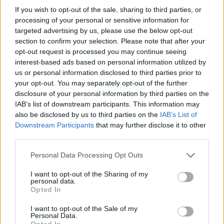
μέρος του και το ΕΛ.ΑΣ. του Αλέξη Τσίπρα, το
If you wish to opt-out of the sale, sharing to third parties, or
οποίο επενδύει παράλληλα και στην «δεξαμενή»
processing of your personal or sensitive information for
που «ψαρεύει» και ο ΣΥΡΙΖΑ… Στο ακροατήριο
targeted advertising by us, please use the below opt-out
της κεντροαριστεράς και της προοδευτικής
section to confirm your selection. Please note that after your
opt-out request is processed you may continue seeing
διακυβέρνησης.
interest-based ads based on personal information utilized by
us or personal information disclosed to third parties prior to
Οι μεγαλύτερες «δεξαμενές» ψηφοφόρων για
your opt-out. You may separately opt-out of the further
disclosure of your personal information by third parties on the
την «Ελπίδα για τη Δημοκρατία» είναι η Ελληνική
IAB’s list of downstream participants. This information may
Λύση, η Νίκη και η Πλεύση Ελευθερίας και σε
also be disclosed by us to third parties on the
IAB’s List of
μικρότερο βαθμό άλλα κόμματα…
Το κόμμα
Downstream Participants
that may further disclose it to other
third parties.
δηλαδή της Μαρίας Καρυστιανού δεν
περιορίζεται σε έναν μόνο ιδεολογικό χώρο
Please note that this website/app uses one or more Google
Personal Data Processing Opt Outs
αλλά συγκεντρώνει ψήφους από διαφορετικές
services and may gather and store information including but
not limited to your visit or usage behaviour. You may click to
I want to opt-out of the Sharing of my
κατευθύνσεις
και πάντως οι δημοσκοπήσεις
personal data.
grant or deny consent to Google and its third-party tags to
Opted In
δείχνουν να έχει σημαντικά ερείσματα και στη
use your data for below specified purposes in below Google
«γκρίζα ζώνη» των αναποφάσιστων…
consent section.
I want to opt-out of the Sale of my
Personal Data.
Opted In