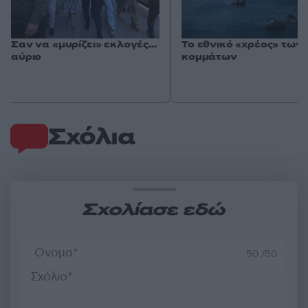
Σαν να «μυρίζει» εκλογές…
Το εθνικό «χρέος» των
αύριο
κομμάτων
Σχόλια
Σχολίασε εδώ
50 /50