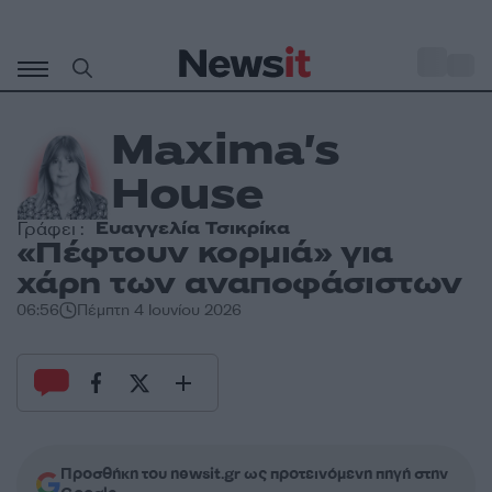
Μετάβαση
σε
o
29
περιεχόμενο
Maxima's
House
Ευαγγελία Τσικρίκα
Γράφει :
«Πέφτουν κορμιά» για
χάρη των αναποφάσιστων
06:56
Πέμπτη 4 Ιουνίου 2026
Προσθήκη του newsit.gr ως προτεινόμενη πηγή στην