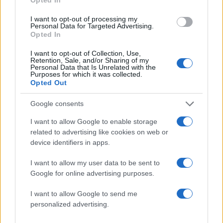
Στην αντισυστημική ψήφο των αναποφάσιστων
I want to opt-out of processing my
στοχεύουν και το ΚΚΕ, η Ελληνική Λύση κ.α.
Personal Data for Targeted Advertising.
Opted In
κόμματα.
I want to opt-out of Collection, Use,
Retention, Sale, and/or Sharing of my
Η προσέγγιση των αναποφάσιστων ψηφοφόρων
Personal Data that Is Unrelated with the
Purposes for which it was collected.
αποτελεί αναμφίβολα ένα πολύ δύσκολο
Opted Out
«στοίχημα» για όλα τα κόμματα.
Google consents
Πως θα την πετύχουν;
I want to allow Google to enable storage
related to advertising like cookies on web or
device identifiers in apps.
Το τι πρέπει να κάνει το κάθε κόμμα δεν είναι
εύκολο να το πει κανείς.
I want to allow my user data to be sent to
Google for online advertising purposes.
Μπορεί όμως να πει, τι ΔΕΝ πρέπει να κάνουν οι
I want to allow Google to send me
πολιτικές δυνάμεις…
personalized advertising.