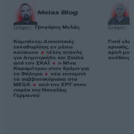
Melas Blog
Γρηγόρης Μελάς
Γ
Γράφει :
Γράφει :
Καμπάνες: Διοικητικές
Γιατί «λά
εκκαθαρίσεις εν μέσω
χρυσός, ε
καύσωνα
τέλος εποχής
αρχή μια
για Δημητριάδη και Ζούλα
ανόδου;
από τον ΣΚΑΪ
η Μίνα
Καραμήτρου στον δρόμο για
το Φάληρο
νέα εκπομπή
τα σαββατοκύριακα στο
MEGA
από την ΕΡΤ στην
παρέα της Ναταλίας
Γερμανού