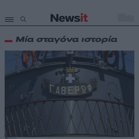
Μετάβαση
σε
o
33
περιεχόμενο
Μία σταγόνα ιστορία