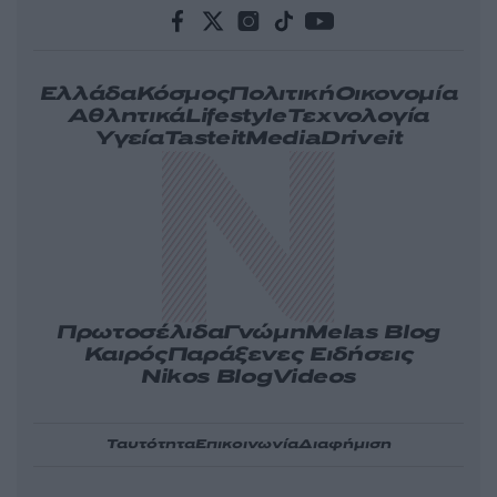
Ελλάδα
Κόσμος
Πολιτική
Οικονομία
Αθλητικά
Lifestyle
Τεχνολογία
Υγεία
Tasteit
Media
Driveit
Πρωτοσέλιδα
Γνώμη
Melas Blog
Καιρός
Παράξενες Ειδήσεις
Nikos Blog
Videos
Ταυτότητα
Επικοινωνία
Διαφήμιση