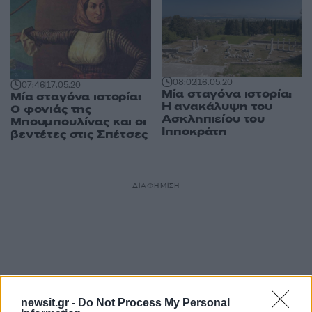
08:02
16.05.20
07:46
17.05.20
Μία σταγόνα ιστορία:
Μία σταγόνα ιστορία:
Η ανακάλυψη του
Ο φονιάς της
Ασκληπιείου του
Μπουμπουλίνας και οι
Ιπποκράτη
βεντέτες στις Σπέτσες
ΔΙΑΦΗΜΙΣΗ
newsit.gr -
Do Not Process My Personal