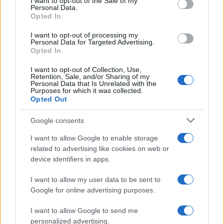
I want to opt-out of the Sale of my
Μία σταγόνα ιστορία: Οι ζωγραφικές ανατομίες
Personal Data.
του Ρέμπραντ
Opted In
I want to opt-out of processing my
Personal Data for Targeted Advertising.
Opted In
I want to opt-out of Collection, Use,
Retention, Sale, and/or Sharing of my
Personal Data that Is Unrelated with the
Purposes for which it was collected.
Opted Out
Google consents
I want to allow Google to enable storage
related to advertising like cookies on web or
device identifiers in apps.
I want to allow my user data to be sent to
07:16
12.05.20
Google for online advertising purposes.
Μία σταγόνα ιστορίας: Η δίκη των τόνων
I want to allow Google to send me
personalized advertising.