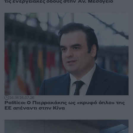
τις ενεργειακές οδούς στην Αν. Μεσόγειο
16:36
16.07.26
Politico: Ο Πιερρακάκης ως «κρυφό όπλο» της
ΕΕ απέναντι στην Κίνα