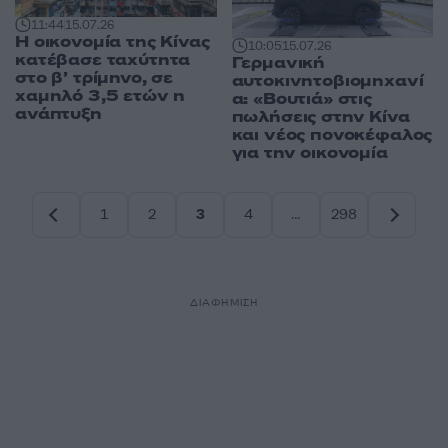
11:44
15.07.26
H οικονομία της Κίνας
10:05
15.07.26
κατέβασε ταχύτητα
Γερμανική
στο β’ τρίμηνο, σε
αυτοκινητοβιομηχανί
χαμηλό 3,5 ετών η
α: «Βουτιά» στις
ανάπτυξη
πωλήσεις στην Κίνα
και νέος πονοκέφαλος
για την οικονομία
1
2
3
4
…
298
Σελίδα
Σελίδα
Σελίδα
Σελίδα
Σελίδα
ΔΙΑΦΗΜΙΣΗ