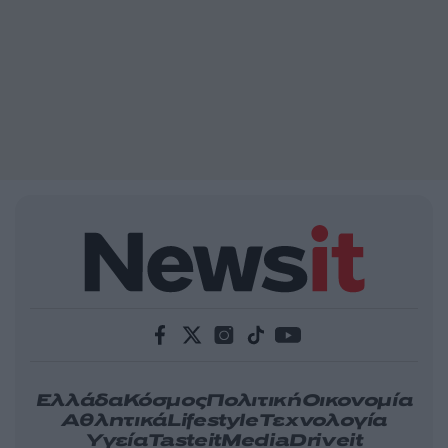
Ελλάδα
Κόσμος
Πολιτική
Οικονομία
Αθλητικά
Lifestyle
Τεχνολογία
Υγεία
Tasteit
Media
Driveit