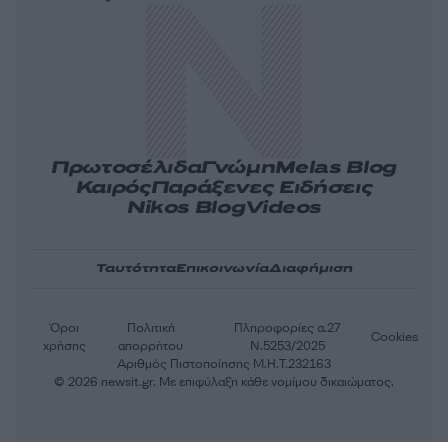
Πρωτοσέλιδα
Γνώμη
Melas Blog
Καιρός
Παράξενες Ειδήσεις
Nikos Blog
Videos
Ταυτότητα
Επικοινωνία
Διαφήμιση
Όροι
Πολιτική
Πληροφορίες α.27
Cookies
χρήσης
απορρήτου
Ν.5253/2025
Αριθμός Πιστοποίησης Μ.Η.Τ.232163
© 2026 newsit.gr. Με επιφύλαξη κάθε νομίμου δικαιώματος.