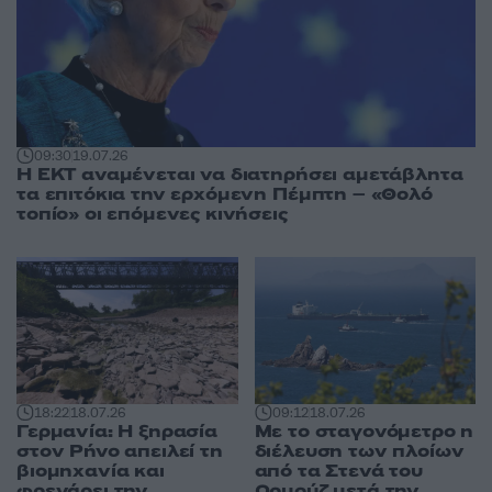
09:30
19.07.26
H ΕΚΤ αναμένεται να διατηρήσει αμετάβλητα
τα επιτόκια την ερχόμενη Πέμπτη – «Θολό
τοπίο» οι επόμενες κινήσεις
18:22
18.07.26
09:12
18.07.26
Γερμανία: Η ξηρασία
Με το σταγονόμετρο η
στον Ρήνο απειλεί τη
διέλευση των πλοίων
βιομηχανία και
από τα Στενά του
φρενάρει την
Ορμούζ μετά την