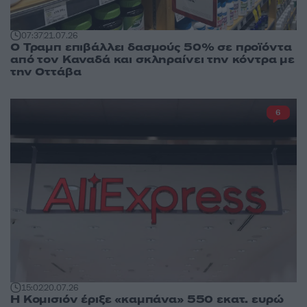
07:37
21.07.26
Ο Τραμπ επιβάλλει δασμούς 50% σε προϊόντα
από τον Καναδά και σκληραίνει την κόντρα με
την Οττάβα
6
15:02
20.07.26
Η Κομισιόν έριξε «καμπάνα» 550 εκατ. ευρώ