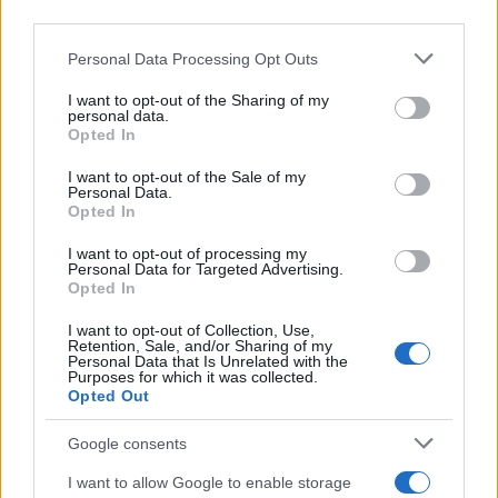
third parties.
Please note that this website/app uses one or more Google
Personal Data Processing Opt Outs
services and may gather and store information including but
not limited to your visit or usage behaviour. You may click to
I want to opt-out of the Sharing of my
personal data.
grant or deny consent to Google and its third-party tags to
Opted In
use your data for below specified purposes in below Google
consent section.
I want to opt-out of the Sale of my
Personal Data.
Opted In
I want to opt-out of processing my
21:13
17.07.26
Personal Data for Targeted Advertising.
Η Κομισιόν προτείνει νέο Σχέδιο Δράσης για
Opted In
την Ηλεκτροδότηση και την αναθεώρηση του
EU ETS
I want to opt-out of Collection, Use,
Retention, Sale, and/or Sharing of my
Personal Data that Is Unrelated with the
Purposes for which it was collected.
Opted Out
Google consents
I want to allow Google to enable storage