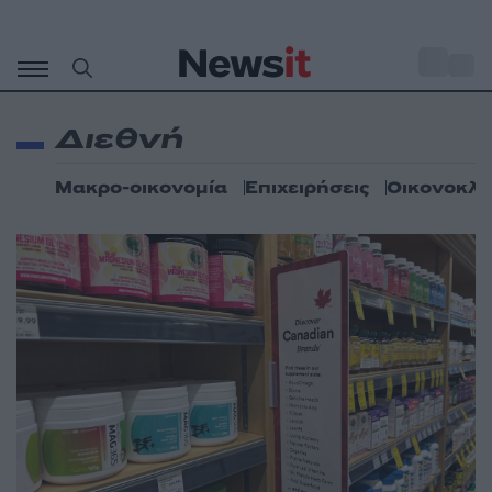
Μετάβαση
σε
o
27
περιεχόμενο
Διεθνή
Μακρο-οικονομία
Επιχειρήσεις
Οικονοκλα