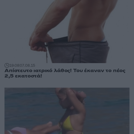
19:08
07.08.15
Απίστευτο ιατρικό λάθος! Του έκαναν το πέος
2,5 εκατοστά!