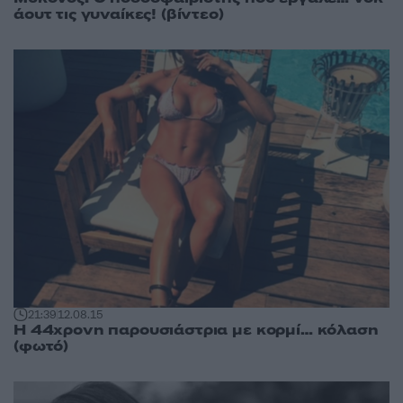
άουτ τις γυναίκες! (βίντεο)
21:39
12.08.15
Η 44χρονη παρουσιάστρια με κορμί… κόλαση
(φωτό)