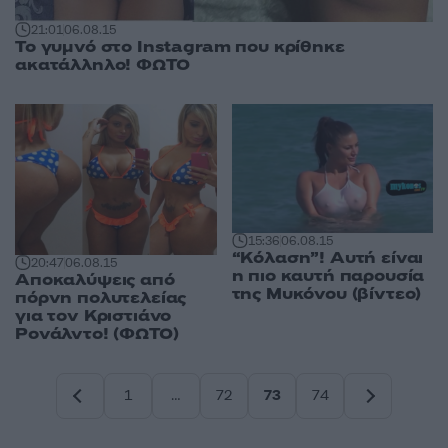
21:01
06.08.15
Το γυμνό στο Instagram που κρίθηκε
ακατάλληλο! ΦΩΤΟ
15:36
06.08.15
“Κόλαση”! Αυτή είναι
20:47
06.08.15
η πιο καυτή παρουσία
Αποκαλύψεις από
της Μυκόνου (βίντεο)
πόρνη πολυτελείας
για τον Κριστιάνο
Ρονάλντο! (ΦΩΤΟ)
1
…
72
73
74
Σελίδα
Σελίδα
Σελίδα
Σελίδα