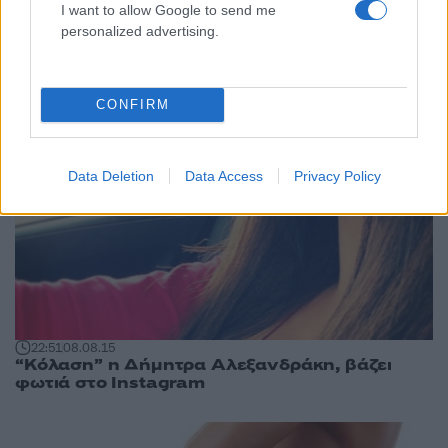
I want to allow Google to send me
personalized advertising.
CONFIRM
Data Deletion
Data Access
Privacy Policy
22:51
08.08.15
“Κόλαση” η Δήμητρα Αλεξανδράκη, βάζει
φωτιά στο Instagram