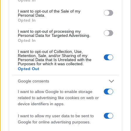
use your data for below specified purposes in below Google
consent section.
I want to opt-out of the Sale of my
Personal Data.
Opted In
21:42
09.08.15
Σέξι διάσημη παντρεύεται και τα… πέταξε όλα
I want to opt-out of processing my
έξω στο bachelor party!
Personal Data for Targeted Advertising.
Opted In
I want to opt-out of Collection, Use,
Retention, Sale, and/or Sharing of my
Personal Data that Is Unrelated with the
Purposes for which it was collected.
Opted Out
Google consents
I want to allow Google to enable storage
related to advertising like cookies on web or
device identifiers in apps.
I want to allow my user data to be sent to
08:41
09.08.15
Γυμνή στο δρόμο! Το πείραμα που… βγάζει
Google for online advertising purposes.
μάτια! (φωτό)