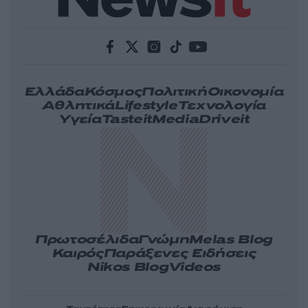
Ελλάδα
Κόσμος
Πολιτική
Οικονομία
Αθλητικά
Lifestyle
Τεχνολογία
Υγεία
Tasteit
Media
Driveit
Πρωτοσέλιδα
Γνώμη
Melas Blog
Καιρός
Παράξενες Ειδήσεις
Nikos Blog
Videos