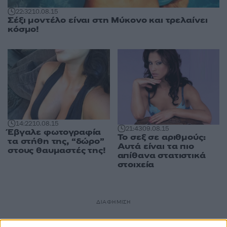
22:32
10.08.15
Σέξι μοντέλο είναι στη Μύκονο και τρελαίνει
κόσμο!
14:22
10.08.15
21:43
09.08.15
Έβγαλε φωτογραφία
Το σεξ σε αριθμούς:
τα στήθη της, “δώρο”
Αυτά είναι τα πιο
στους θαυμαστές της!
απίθανα στατιστικά
στοιχεία
ΔΙΑΦΗΜΙΣΗ