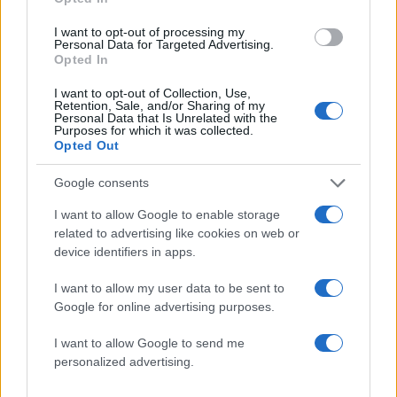
I want to opt-out of processing my
Personal Data for Targeted Advertising.
Opted In
I want to opt-out of Collection, Use,
Retention, Sale, and/or Sharing of my
Αν τα χάσατε
Personal Data that Is Unrelated with the
Purposes for which it was collected.
Opted Out
Google consents
I want to allow Google to enable storage
related to advertising like cookies on web or
device identifiers in apps.
I want to allow my user data to be sent to
Google for online advertising purposes.
Marfin: Απολογείται
Προσωρινά κρατούμεν
σήμερα η 46χρονη που
δήμαρχος, ο μηχανικός
έφτασε από τη Βρετανία –
ο ιδιοκτήτης του αιολι
I want to allow Google to send me
Η μεταγωγή στην Ελλάδα
πάρκου για τη φωτιά 
personalized advertising.
και τα στοιχεία που την
Πόρτο Γερμενό και
εμπλέκουν
Ξηρονομή