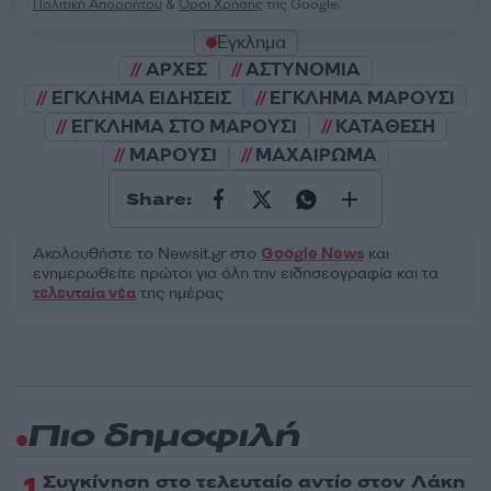
Πολιτική Απορρήτου
&
Όροι Χρήσης
της Google.
Έγκλημα
ΑΡΧΕΣ
ΑΣΤΥΝΟΜΙΑ
ΕΓΚΛΗΜΑ ΕΙΔΗΣΕΙΣ
ΕΓΚΛΗΜΑ ΜΑΡΟΥΣΙ
ΕΓΚΛΗΜΑ ΣΤΟ ΜΑΡΟΥΣΙ
ΚΑΤΑΘΕΣΗ
ΜΑΡΟΥΣΙ
ΜΑΧΑΙΡΩΜΑ
Share:
Ακολουθήστε το Νewsit.gr στο
Google News
και
ενημερωθείτε πρώτοι για όλη την ειδησεογραφία και τα
τελευταία νέα
της ημέρας
Πιο δημοφιλή
1
Συγκίνηση στο τελευταίο αντίο στον Λάκη