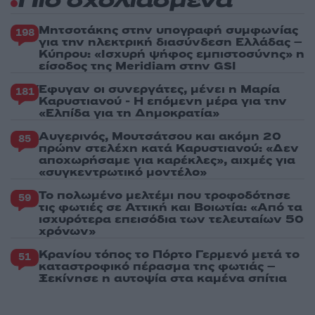
Πιο σχολιασμένα
Μητσοτάκης στην υπογραφή συμφωνίας
198
για την ηλεκτρική διασύνδεση Ελλάδας –
Κύπρου: «Ισχυρή ψήφος εμπιστοσύνης» η
είσοδος της Meridiam στην GSI
Έφυγαν οι συνεργάτες, μένει η Μαρία
181
Καρυστιανού - Η επόμενη μέρα για την
«Ελπίδα για τη Δημοκρατία»
Αυγερινός, Μουτσάτσου και ακόμη 20
85
πρώην στελέχη κατά Καρυστιανού: «Δεν
αποχωρήσαμε για καρέκλες», αιχμές για
«συγκεντρωτικό μοντέλο»
Το πολωμένο μελτέμι που τροφοδότησε
59
τις φωτιές σε Αττική και Βοιωτία: «Από τα
ισχυρότερα επεισόδια των τελευταίων 50
χρόνων»
Κρανίου τόπος το Πόρτο Γερμενό μετά το
51
καταστροφικό πέρασμα της φωτιάς –
Ξεκίνησε η αυτοψία στα καμένα σπίτια