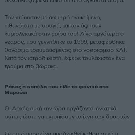
δέχθηκε ξαφνικά επίθεση από άγνωστα άτομα.
Τον χτύπησαν με αιχμηρό αντικείμενο,
πιθανότατα με σουγιά, και τον άφησαν
κυριολεκτικά στην μοίρα του! Λίγο αργότερα ο
νεαρός, που γεννήθηκε το 1999, μεταφέρθηκε
θανάσιμα τραυματισμένος στο νοσοκομείο ΚΑΤ.
Κατά τον ιατροδικαστή, έφερε τουλάχιστον ένα
τραύμα στο θώρακα.
Ράκος η κοπέλα που είδε το φονικό στο
Μαρούσι
Οι Αρχές αυτή την ώρα εργάζονται εντατικά
ούτως ώστε να εντοπίσουν τα ίχνη των δραστών.
Σε αυτό μπορεί να αποδειχθεί καθοριστική η