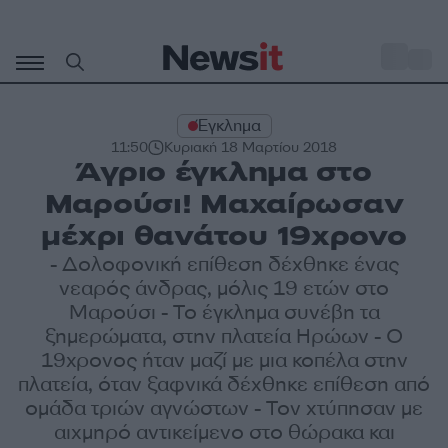
Μετάβαση
σε
o
27
περιεχόμενο
Έγκλημα
11:50
Κυριακή 18 Μαρτίου 2018
Άγριο έγκλημα στο
Μαρούσι! Μαχαίρωσαν
μέχρι θανάτου 19χρονο
- Δολοφονική επίθεση δέχθηκε ένας
νεαρός άνδρας, μόλις 19 ετών στο
Μαρούσι - Το έγκλημα συνέβη τα
ξημερώματα, στην πλατεία Ηρώων - Ο
19χρονος ήταν μαζί με μια κοπέλα στην
πλατεία, όταν ξαφνικά δέχθηκε επίθεση από
ομάδα τριών αγνώστων - Τον χτύπησαν με
αιχμηρό αντικείμενο στο θώρακα και