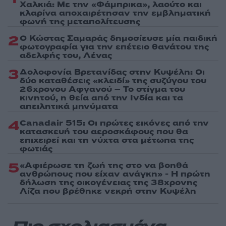
Χαλκιά: Με την «Φάμπρικα», λαούτο και
κλαρίνα αποχαιρέτησαν την εμβληματική
φωνή της μεταπολίτευσης
2
Ο Κώστας Σαμαράς δημοσίευσε μία παιδική
φωτογραφία για την επέτειο θανάτου της
αδελφής του, Λένας
3
Δολοφονία Βρετανίδας στην Κυψέλη: Οι
δύο καταθέσεις «κλειδί» της συζύγου του
26χρονου Αφγανού – Το στίγμα του
κινητού, η θεία από την Ινδία και τα
απειλητικά μηνύματα
4
Canadair 515: Οι πρώτες εικόνες από την
κατασκευή του αεροσκάφους που θα
επιχειρεί και τη νύχτα στα μέτωπα της
φωτιάς
5
«Αφιέρωσε τη ζωή της στο να βοηθά
ανθρώπους που είχαν ανάγκη» - Η πρώτη
δήλωση της οικογένειας της 38χρονης
Λίζα που βρέθηκε νεκρή στην Κυψέλη