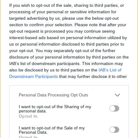
έτυχε να βρίσκονται στην πλατεία εκείνη την ώρα.
If you wish to opt-out of the sale, sharing to third parties, or
processing of your personal or sensitive information for
Βρίσκονται κι αυτοί στην ασφάλεια για να
targeted advertising by us, please use the below opt-out
δώσουν κατάθεση.
section to confirm your selection. Please note that after your
opt-out request is processed you may continue seeing
interest-based ads based on personal information utilized by
Φαίνεται πως το πιθανότερο σενάριο είναι η
us or personal information disclosed to third parties prior to
ληστεία. Ωστόσο, η αστυνομία εξετάζει να
your opt-out. You may separately opt-out of the further
ερευνά όλα τα ενδεχόμενα.
disclosure of your personal information by third parties on the
IAB’s list of downstream participants. This information may
also be disclosed by us to third parties on the
IAB’s List of
Ρεπορτάζ: Θεοδόσης Πάνου
Downstream Participants
that may further disclose it to other
third parties.
ΔΙΑΦΗΜΙΣΗ
Please note that this website/app uses one or more Google
Personal Data Processing Opt Outs
services and may gather and store information including but
not limited to your visit or usage behaviour. You may click to
I want to opt-out of the Sharing of my
personal data.
grant or deny consent to Google and its third-party tags to
Opted In
use your data for below specified purposes in below Google
consent section.
I want to opt-out of the Sale of my
Personal Data.
Opted In