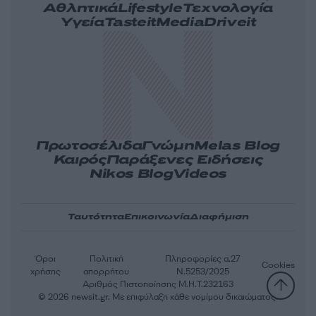
Αθλητικά
Lifestyle
Τεχνολογία
Υγεία
Tasteit
Media
Driveit
Πρωτοσέλιδα
Γνώμη
Melas Blog
Καιρός
Παράξενες Ειδήσεις
Nikos Blog
Videos
Ταυτότητα
Επικοινωνία
Διαφήμιση
Όροι
Πολιτική
Πληροφορίες α.27
Cookies
χρήσης
απορρήτου
Ν.5253/2025
Αριθμός Πιστοποίησης Μ.Η.Τ.232163
© 2026 newsit.gr. Με επιφύλαξη κάθε νομίμου δικαιώματος.