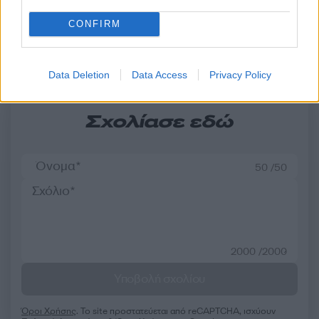
CONFIRM
Σχόλια
Data Deletion
Data Access
Privacy Policy
Σχολίασε εδώ
50 /50
2000 /2000
Υποβολή σχολίου
Όροι Χρήσης
. Το site προστατεύεται από reCAPTCHA, ισχύουν