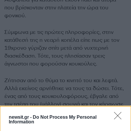
που βρίσκονταν στην πλατεία την ώρα του
φονικού.
Σύμφωνα με τις πρώτες πληροφορίες, στην
κατάθεσή της η νεαρή κοπέλα είπε πως με τον
19χρονο γύριζαν σπίτι μετά από νυχτερινή
διασκέδαση. Τότε, τους πλησίασαν τρεις
άγνωστοι που φορούσαν κουκούλες.
Ζήτησαν από το θύμα το κινητό του και λεφτά.
Αλλά εκείνος αρνήθηκε να τους τα δώσει. Τότε,
ένας από τους κουκουλοφόρους, έβγαλε από
την τσέπη του (μάλλον) σουγιά και τον κάρφωσε
στο στήθος του νεαρού!
newsit.gr -
Do Not Process My Personal
Information
Μπροστά το φονικό ήταν κι άλλοι. Άνθρωποι που