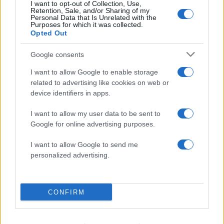
I want to opt-out of Collection, Use,
Retention, Sale, and/or Sharing of my
Personal Data that Is Unrelated with the
Purposes for which it was collected.
Opted Out
Google consents
I want to allow Google to enable storage
related to advertising like cookies on web or
Σοκαριστική υπόθεση στην
Μυστράς: Αλλαγή στ
Κρήτη: Τουρίστας ρωτούσε
υπερασπιστική γραμμή
device identifiers in apps.
πόσο να πληρώσει για να
55χρονου που έκρυψε
ασελγήσει σε 10χρονο
νεκρό πατέρα του σ
I want to allow my user data to be sent to
κορίτσι - Το παιδί καθόταν
καταψύκτη – Η αγά
Google for online advertising purposes.
αμέριμνο σε αυλή
στους γονείς και η
επιχείρησης
διαφωνία με την αδε
I want to allow Google to send me
του
personalized advertising.
Σχόλια
CONFIRM