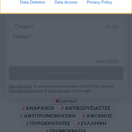
Data Deletion
Data Access
Privacy Policy
Σχολίασε εδώ
50 /50
2000 /2000
Υποβολή σχολίου
Όροι Χρήσης
. Το site προστατεύεται από reCAPTCHA, ισχύουν
Πολιτική Απορρήτου
&
Όροι Χρήσης
της Google.
Έγκλημα
ΑΝΑΡΧΙΚΟΙ
ΑΝΤΙΕΞΟΥΣΙΑΣΤΕΣ
ΑΝΤΙΤΡΟΜΟΚΡΑΤΙΚΗ
ΑΦΓΑΝΟΣ
ΠΥΡΟΚΡΟΤΗΤΕΣ
ΣΥΛΛΗΨΗ
ΤΡΟΜΟΚΡΑΤΙΑ