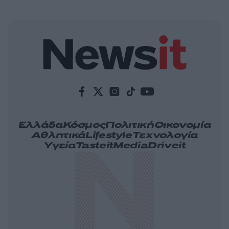
Ελλάδα
Κόσμος
Πολιτική
Οικονομία
Αθλητικά
Lifestyle
Τεχνολογία
Υγεία
Tasteit
Media
Driveit