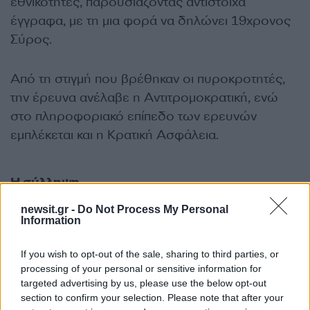
εθνικότητες, παρουσιάζοντας αντίστοιχα
έγγραφα,
με τη μια φορά να δηλώνει 19χρονος
Σύρος.
Από τη στιγμή που βρέθηκαν οι πυροκροτητές,
την έρευνα ανέλαβε η Αντιτρομοκρατική, ενώ
στο πληροφοριακό επίπεδο των ερευνών
εμπλέκεται και η Κρατική Ασφάλεια.
Η σύλληψη
newsit.gr -
Do Not Process My Personal
Ο νεαρός άνδρας συνελήφθη στον Λυκαβηττό.
Information
Σύμφωνα με πληροφορίες, βρισκόταν σε ένα
κατάστημα και δεν δεχόταν να πληρώσει.
If you wish to opt-out of the sale, sharing to third parties, or
processing of your personal or sensitive information for
Κλήθηκε η αστυνομία και τον οδήγησε στο Α.Τ.
targeted advertising by us, please use the below opt-out
Εξαρχείων.
section to confirm your selection. Please note that after your