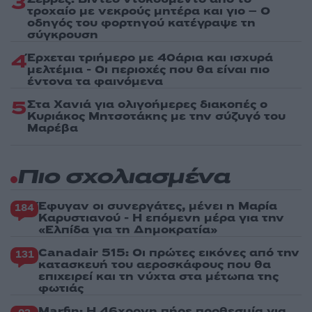
3
τροχαίο με νεκρούς μητέρα και γιο – Ο
οδηγός του φορτηγού κατέγραψε τη
σύγκρουση
4
Έρχεται τριήμερο με 40άρια και ισχυρά
μελτέμια - Οι περιοχές που θα είναι πιο
έντονα τα φαινόμενα
5
Στα Χανιά για ολιγοήμερες διακοπές ο
Κυριάκος Μητσοτάκης με την σύζυγό του
Μαρέβα
Πιο σχολιασμένα
Έφυγαν οι συνεργάτες, μένει η Μαρία
184
Καρυστιανού - Η επόμενη μέρα για την
«Ελπίδα για τη Δημοκρατία»
Canadair 515: Οι πρώτες εικόνες από την
131
κατασκευή του αεροσκάφους που θα
επιχειρεί και τη νύχτα στα μέτωπα της
φωτιάς
Marfin: Η 46χρονη πήρε προθεσμία για