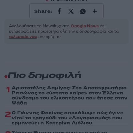
Share:
Ακολουθήστε το Νewsit.gr στο
Google News
και
ενημερωθείτε πρώτοι για όλη την ειδησεογραφία και τα
τελευταία νέα
της ημέρας
Πιο δημοφιλή
1
Αριστοτέλης Δαμίγος: Στο Αποτεφρωτήριο
Ριτσώνας το «ύστατο χαίρε» στον Έλληνα
σύνδεσμο του ελικοπτέρου που έπεσε στην
Ψάθα
2
Ο Γιάννης Φακίνος αποκάλυψε πώς έγινε
viral το τραγούδι του «Λογαριασμός» που
ερμηνεύει η Κατερίνα Λιόλιου
Σέρρες: Βίντεο ντοκουμέντο από το