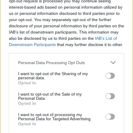
opt-out request is processed you may continue seeing
interest-based ads based on personal information utilized by
Στη συνέχεια εμφανίστηκε κλιμάκιο της Κρατικής
us or personal information disclosed to third parties prior to
Ασφάλειας και έγινε επί τόπου έρευνα.
your opt-out. You may separately opt-out of the further
disclosure of your personal information by third parties on the
ΔΙΑΦΗΜΙΣΗ
IAB’s list of downstream participants. This information may
also be disclosed by us to third parties on the
IAB’s List of
Downstream Participants
that may further disclose it to other
third parties.
Please note that this website/app uses one or more Google
Personal Data Processing Opt Outs
services and may gather and store information including but
not limited to your visit or usage behaviour. You may click to
I want to opt-out of the Sharing of my
personal data.
grant or deny consent to Google and its third-party tags to
Opted In
use your data for below specified purposes in below Google
consent section.
I want to opt-out of the Sale of my
Personal Data.
Opted In
I want to opt-out of processing my
Αν τα χάσατε
Personal Data for Targeted Advertising.
Opted In