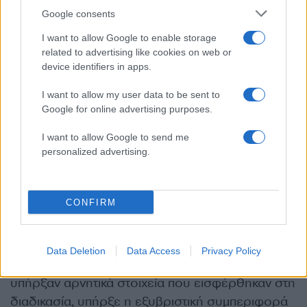
Επτά η ώρα το πρωί την άφησε μόνη, έφυγε με
Google consents
το φίλο του και κοιμήθηκε μέχρι το μεσημέρι”.
I want to allow Google to enable storage
Παράλληλα η εισαγγελική λειτουργός τόνισε
related to advertising like cookies on web or
πως
“ο κατηγορούμενος θα έπρεπε να
device identifiers in apps.
φροντίσει για καλύτερη περίθαλψη της
I want to allow my user data to be sent to
παθούσας. Ο κατηγορούμενος είχε στη
Google for online advertising purposes.
διάθεση του σπορ αυτοκίνητο επομένως ο
I want to allow Google to send me
ισχυρισμός του, πως ήταν οικονομικά
personalized advertising.
ανήμπορος να εισφέρει, αποδεικνύεται
αβάσιμος. Παρότι έμαθε ότι βγήκε ένταλμα
σύλληψης σε βάρος του, εμφανίστηκε ένα
CONFIRM
μήνα μετά”.
Όσο αφορά την Μαριαλένα Μπλάχα τόνισε η
Data Deletion
Data Access
Privacy Policy
εισαγγελέας “πρέπει να πουμε ότι επίσης
υπήρξαν αρνητικά στοιχεία που εισφέρθηκαν στη
διαδικασία, υπήρξε η εξυβριστική συμπεριφορά