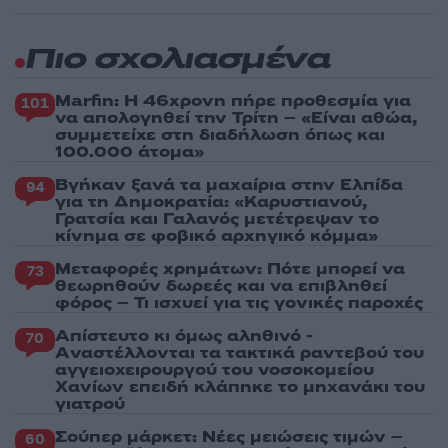
Πιο σχολιασμένα
Marfin: Η 46χρονη πήρε προθεσμία για
101
να απολογηθεί την Τρίτη – «Είναι αθώα,
συμμετείχε στη διαδήλωση όπως και
100.000 άτομα»
Βγήκαν ξανά τα μαχαίρια στην Ελπίδα
94
για τη Δημοκρατία: «Καρυστιανού,
Γρατσία και Γαλανός μετέτρεψαν το
κίνημα σε φοβικό αρχηγικό κόμμα»
Μεταφορές χρημάτων: Πότε μπορεί να
73
θεωρηθούν δωρεές και να επιβληθεί
φόρος – Τι ισχυεί για τις γονικές παροχές
Απίστευτο κι όμως αληθινό -
70
Aναστέλλονται τα τακτικά ραντεβού του
αγγειοχειρουργού του νοσοκομείου
Χανίων επειδή κλάπηκε το μηχανάκι του
γιατρού
Σούπερ μάρκετ: Νέες μειώσεις τιμών –
60