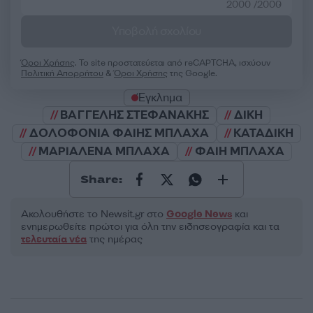
2000 /2000
Υποβολή σχολίου
Όροι Χρήσης
. Το site προστατεύεται από reCAPTCHA, ισχύουν
Πολιτική Απορρήτου
&
Όροι Χρήσης
της Google.
Έγκλημα
ΒΑΓΓΕΛΗΣ ΣΤΕΦΑΝΑΚΗΣ
ΔΙΚΗ
ΔΟΛΟΦΟΝΙΑ ΦΑΙΗΣ ΜΠΛΑΧΑ
ΚΑΤΑΔΙΚΗ
ΜΑΡΙΑΛΕΝΑ ΜΠΛΑΧΑ
ΦΑΙΗ ΜΠΛΑΧΑ
Share:
Ακολουθήστε το Νewsit.gr στο
Google News
και
ενημερωθείτε πρώτοι για όλη την ειδησεογραφία και τα
τελευταία νέα
της ημέρας