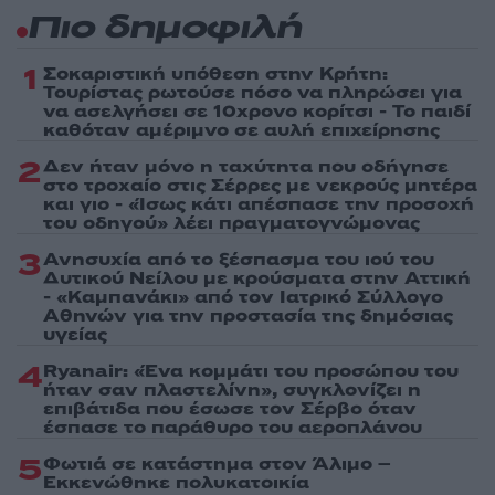
Πιο δημοφιλή
1
Σοκαριστική υπόθεση στην Κρήτη:
Τουρίστας ρωτούσε πόσο να πληρώσει για
να ασελγήσει σε 10χρονο κορίτσι - Το παιδί
καθόταν αμέριμνο σε αυλή επιχείρησης
2
Δεν ήταν μόνο η ταχύτητα που οδήγησε
στο τροχαίο στις Σέρρες με νεκρούς μητέρα
και γιο - «Ίσως κάτι απέσπασε την προσοχή
του οδηγού» λέει πραγματογνώμονας
3
Ανησυχία από το ξέσπασμα του ιού του
Δυτικού Νείλου με κρούσματα στην Αττική
- «Καμπανάκι» από τον Ιατρικό Σύλλογο
Αθηνών για την προστασία της δημόσιας
υγείας
4
Ryanair: «Ένα κομμάτι του προσώπου του
ήταν σαν πλαστελίνη», συγκλονίζει η
επιβάτιδα που έσωσε τον Σέρβο όταν
έσπασε το παράθυρο του αεροπλάνου
5
Φωτιά σε κατάστημα στον Άλιμο –
Εκκενώθηκε πολυκατοικία