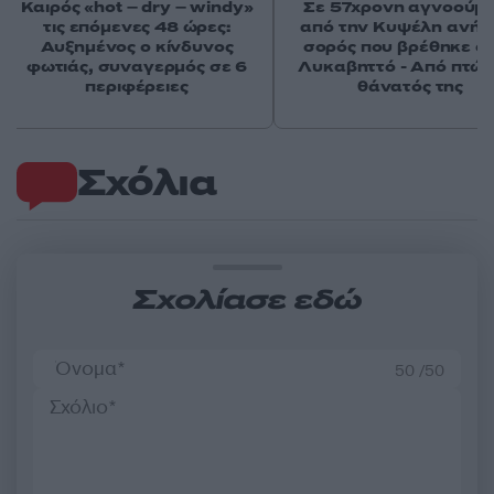
Καιρός «hot – dry – windy»
Σε 57χρονη αγνοούμ
τις επόμενες 48 ώρες:
από την Κυψέλη ανήκε
Αυξημένος ο κίνδυνος
σορός που βρέθηκε σ
φωτιάς, συναγερμός σε 6
Λυκαβηττό - Από πτώσ
περιφέρειες
θάνατός της
Σχόλια
Σχολίασε εδώ
50 /50