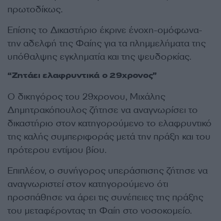
πρωτοδίκως.
Επίσης το Δικαστήριο έκρινε ένοχη-ομόφωνα-
την αδελφή της Φαίης για τα πλημμελήματα της
υπόθαλψης εγκληματία και της ψευδορκίας.
“Ζητάει ελαφρυντικά ο 29χρονος”
Ο δικηγόρος του 29χρονου, Μιχάλης
Δημητρακόπουλος ζήτησε να αναγνωρίσει το
δικαστήριο στον κατηγορούμενο το ελαφρυντικό
της καλής συμπεριφοράς μετά την πράξη και του
πρότερου εντίμου βίου.
Επιπλέον, ο συνήγορος υπεράσπισης ζήτησε να
αναγνωριστεί στον κατηγορούμενο ότι
προσπάθησε να άρει τις συνέπειες της πράξης
του μεταφέροντας τη Φαίη στο νοσοκομείο.