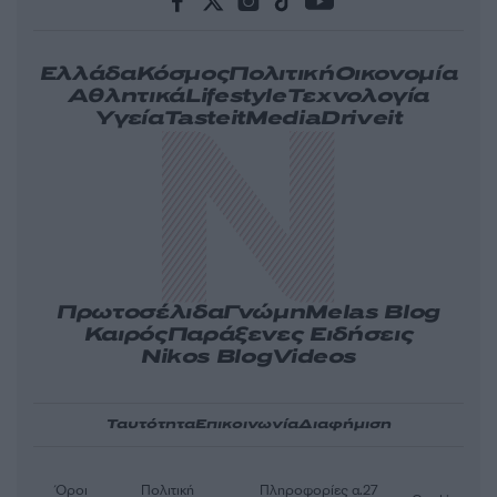
Ελλάδα
Κόσμος
Πολιτική
Οικονομία
Αθλητικά
Lifestyle
Τεχνολογία
Υγεία
Tasteit
Media
Driveit
Πρωτοσέλιδα
Γνώμη
Melas Blog
Καιρός
Παράξενες Ειδήσεις
Nikos Blog
Videos
Ταυτότητα
Επικοινωνία
Διαφήμιση
Όροι
Πολιτική
Πληροφορίες α.27