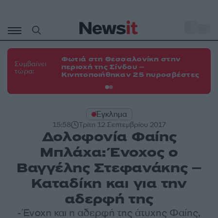
Μετάβαση
σε
o
35
περιεχόμενο
Φωτιά στη Θεσσαλονίκη στην
Φω
Συμβαίνει
περιοχή της Σίνδου –
Ευ
τώρα:
Κινητοποιήθηκαν 25 πυροσβέστες
τη
Έγκλημα
15:58
Τρίτη 12 Σεπτεμβρίου 2017
Δολοφονία Φαίης
Μπλάχα: Ένοχος ο
Βαγγέλης Στεφανάκης –
Καταδίκη και για την
αδερφή της
- Ένοχη και η αδερφή της άτυχης Φαίης,