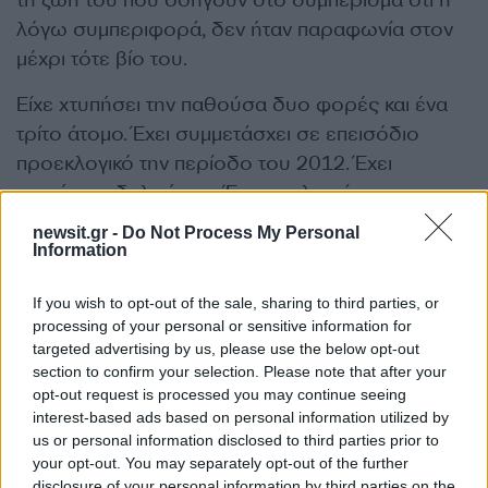
τη ζωή του που οδηγούν στο συμπερισμα ότι η
λόγω συμπεριφορά, δεν ήταν παραφωνία στον
μέχρι τότε βίο του.
Είχε χτυπήσει την παθούσα δυο φορές και ένα
τρίτο άτομο. Έχει συμμετάσχει σε επεισόδιο
προεκλογικό την περίοδο του 2012. Έχει
χτυπήσει αδελφή του. Έχει εμπλακεί σε
αστυνομικό τμήμα σε επεισόδιο. Αυτά τα
newsit.gr -
Do Not Process My Personal
περιστατικά είναι αρνητικά που εμποδίζουν
Information
αναγνώριση στο πρόσωπο του συγκεκριμένου
If you wish to opt-out of the sale, sharing to third parties, or
κατηγορουμένου. Η μετέπειτα συμπεριφορά που
processing of your personal or sensitive information for
κρίθηκε ένοχος, δεν ήταν παραφωνία στη ζωή
targeted advertising by us, please use the below opt-out
του”.
section to confirm your selection. Please note that after your
opt-out request is processed you may continue seeing
Ποιά καλή συμπεριφορά; Ήθελε μόνο να
interest-based ads based on personal information utilized by
αυτοπροστατευθεί
us or personal information disclosed to third parties prior to
your opt-out. You may separately opt-out of the further
Όσο αφορά το ελαφρυντικό της καλής
disclosure of your personal information by third parties on the