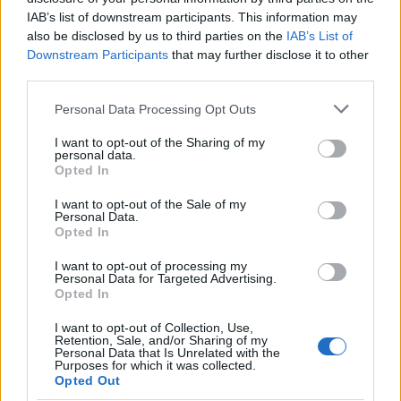
συμπεριφοράς μετά την πράξη πρέπει να πουμε
IAB’s list of downstream participants. This information may
also be disclosed by us to third parties on the
IAB’s List of
η εισαγγελέας τόνισε πως ο πρώτος
Downstream Participants
that may further disclose it to other
κατηγορούμενος αφού διαπίστωσε ότι η Φαίη
third parties.
είχε πέσει κάτω δεν την μετέφερε αμέσως στο
Please note that this website/app uses one or more Google
Personal Data Processing Opt Outs
νοσοκομείο και δεν ζήτησε την συνδρομή της
services and may gather and store information including but
οικογένειας της που ήταν κοντά.
not limited to your visit or usage behaviour. You may click to
I want to opt-out of the Sharing of my
personal data.
grant or deny consent to Google and its third-party tags to
Opted In
Επίσης πρόσθεσε πως δεν προέκυψε επαφή
use your data for below specified purposes in below Google
του με το τοπικό κέντρο υγείας προέκυψε αλλά
consent section.
I want to opt-out of the Sale of my
Personal Data.
αντίθετα η επαφή με τον φίλο του είχε ως σκοπό
Opted In
την αυτοπροστασία του.
I want to opt-out of processing my
Personal Data for Targeted Advertising.
“Θα ζητούσε την άμεση μεταφορά της
Opted In
παθούσας στο νοσοκομείο”,
επισήμανε,
I want to opt-out of Collection, Use,
προσθέτοντας πως
“η επιλογή του νοσοκομείου
Retention, Sale, and/or Sharing of my
Personal Data that Is Unrelated with the
και η μεταφορά της Φαίης Μπλάχα έγινε με
Purposes for which it was collected.
πρωτοβουλία τρίτου και όχι κατηγορουμένου.
Opted Out