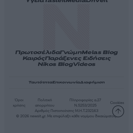
Υγεία
Tasteit
Media
Driveit
Πρωτοσέλιδα
Γνώμη
Melas Blog
Καιρός
Παράξενες Ειδήσεις
Nikos Blog
Videos
Ταυτότητα
Επικοινωνία
Διαφήμιση
Όροι
Πολιτική
Πληροφορίες α.27
Cookies
χρήσης
απορρήτου
Ν.5253/2025
Αριθμός Πιστοποίησης Μ.Η.Τ.232163
© 2026 newsit.gr. Με επιφύλαξη κάθε νομίμου δικαιώματος.