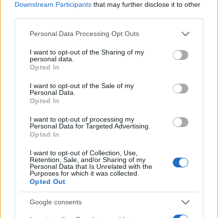
Downstream Participants
that may further disclose it to other
φοβάται την Μαριαλένα ;
third parties.
Μάρτυρας :
Όχι.
Please note that this website/app uses one or more Google
Personal Data Processing Opt Outs
Πρόεδρος :
Τον απειλούσε με κάτι;
services and may gather and store information including but
Μάρτυρας :
Εγώ τον άκουσα να της λέει στο
not limited to your visit or usage behaviour. You may click to
I want to opt-out of the Sharing of my
personal data.
grant or deny consent to Google and its third-party tags to
τηλέφωνο ” κόψε τις μ… γιατί θα τα πω όλα”.
Opted In
use your data for below specified purposes in below Google
Μου είπε μετά οτι αυτό που θα έλεγε στην
consent section.
I want to opt-out of the Sale of my
αστυνομία ήταν οτι εκείνη του ζήτησε να πει
Personal Data.
Opted In
ψέματα . Δεν ξέρω κάτι άλλο.
I want to opt-out of processing my
Personal Data for Targeted Advertising.
Η ανταγωνιστική σχέση μεταξύ των δυο
Opted In
αδελφών
I want to opt-out of Collection, Use,
Retention, Sale, and/or Sharing of my
Personal Data that Is Unrelated with the
Νωρίτερα, η μάρτυρας είχε περιγράψει την
Purposes for which it was collected.
Opted Out
ανταγωνιστική σχέση μεταξυ των δύο αδελφών
εξηγώντας πως:
«Η Φαίη γνώρισε τον
Google consents
κατηγορούμενο μέσω της αδελφής της. Δεν