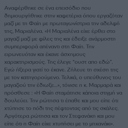
Αναφέρθηκε σε ένα επεισόδιο που
δημιουργήθηκε στην καφετέρια όπου εργαζόταν
μαζί με τη Φαίη με πρωταγωνίστρια την αδελφή
της, Μαριαλένα. «Η Μαριαλένα είχε έρθει στο
μαγαζί μαζί με φίλες της και έδειξε ανάρμοστη
συμπεριφορά απέναντι στη Φαίη. Την
ειρωνευόταν και έκανε άσχημους
χαρακτηρισμούς. Της έλεγε “ουστ απο εδώ”.
Εγώ ήξερα γιατί το έκανε. Ζήλευε τη σχέση της
με τον κατηγορούμενο. Τελικά, ο υπεύθυνος του
μαγαζιού την έδιωξε…», τόνισε η κ. Μαρμαρά και
πρόσθεσε : «Η Φαίη σταμάτησε κάποια στιγμή να
δουλεύει. Την ρώτησα τι έπαθε και μου είπε ότι
χτύπησε το πόδι της πέφτοντας από τις σκάλες.
Αργότερα ρώτησα και τον Στεφανάκη και μου
είπε ότι η Φαίη είχε χτυπήσει με το μηχανάκι».