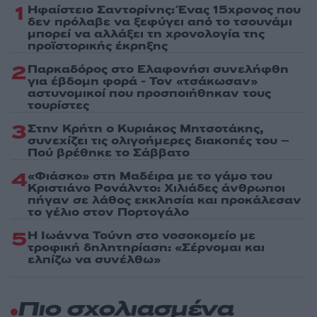
1
Ηφαίστειο Σαντορίνης: Ένας 15χρονος που
δεν πρόλαβε να ξεφύγει από το τσουνάμι
μπορεί να αλλάξει τη χρονολογία της
προϊστορικής έκρηξης
2
Παρκαδόρος στο Ελαφονήσι συνελήφθη
για έβδομη φορά - Τον «τσάκωσαν»
αστυνομικοί που προσποιήθηκαν τους
τουρίστες
3
Στην Κρήτη ο Κυριάκος Μητσοτάκης,
συνεχίζει τις ολιγοήμερες διακοπές του –
Πού βρέθηκε το Σάββατο
4
«Φιάσκο» στη Μαδέιρα με το γάμο του
Κριστιάνο Ρονάλντο: Χιλιάδες άνθρωποι
πήγαν σε λάθος εκκλησία και προκάλεσαν
το γέλιο στον Πορτογάλο
5
Η Ιωάννα Τούνη στο νοσοκομείο με
τροφική δηλητηρίαση: «Σέρνομαι και
ελπίζω να συνέλθω»
Πιο σχολιασμένα