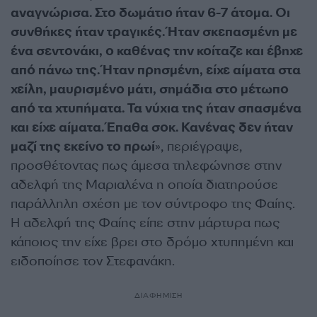
αναγνώρισα. Στο δωμάτιο ήταν 6-7 άτομα. Οι
συνθήκες ήταν τραγικές. Ήταν σκεπασμένη με
ένα σεντονάκι, ο καθένας την κοίταζε και έβηχε
από πάνω της. Ήταν πρησμένη, είχε αίματα στα
χείλη, μαυρισμένο μάτι, σημάδια στο μέτωπο
από τα χτυπήματα. Τα νύχια της ήταν σπασμένα
και είχε αίματα. Έπαθα σοκ. Κανένας δεν ήταν
μαζί της εκείνο το πρωί
», περιέγραψε,
προσθέτοντας πως άμεσα τηλεφώνησε στην
αδελφή της Μαριαλένα η οποία διατηρούσε
παράλληλη σχέση με τον σύντροφο της Φαίης.
Η αδελφή της Φαίης είπε στην μάρτυρα πως
κάποιος την είχε βρει στο δρόμο χτυπημένη και
ειδοποίησε τον Στεφανάκη.
ΔΙΑΦΗΜΙΣΗ