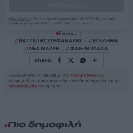
Υποβολή σχολίου
Όροι Χρήσης
. Το site προστατεύεται από reCAPTCHA, ισχύουν
Πολιτική Απορρήτου
&
Όροι Χρήσης
της Google.
Έγκλημα
ΒΑΓΓΕΛΗΣ ΣΤΕΦΑΝΑΚΗΣ
ΕΓΚΛΗΜΑ
ΝΕΑ ΜΑΚΡΗ
ΦΑΙΗ ΜΠΛΑΧΑ
Share:
Ακολουθήστε το Νewsit.gr στο
Google News
και
ενημερωθείτε πρώτοι για όλη την ειδησεογραφία και τα
τελευταία νέα
της ημέρας
Πιο δημοφιλή