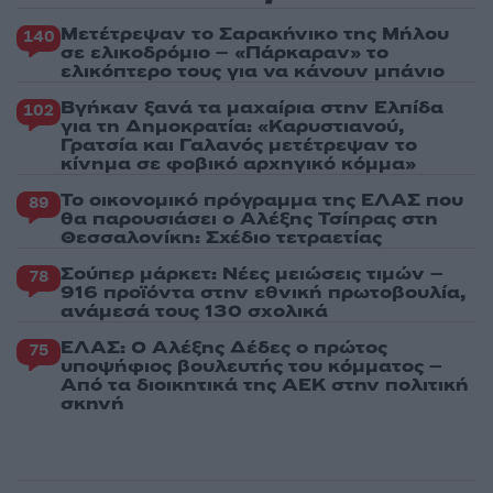
Μετέτρεψαν το Σαρακήνικο της Μήλου
140
σε ελικοδρόμιο – «Πάρκαραν» το
ελικόπτερο τους για να κάνουν μπάνιο
Βγήκαν ξανά τα μαχαίρια στην Ελπίδα
102
για τη Δημοκρατία: «Καρυστιανού,
Γρατσία και Γαλανός μετέτρεψαν το
κίνημα σε φοβικό αρχηγικό κόμμα»
Το οικονομικό πρόγραμμα της ΕΛΑΣ που
89
θα παρουσιάσει ο Αλέξης Τσίπρας στη
Θεσσαλονίκη: Σχέδιο τετραετίας
Σούπερ μάρκετ: Νέες μειώσεις τιμών –
78
916 προϊόντα στην εθνική πρωτοβουλία,
ανάμεσά τους 130 σχολικά
ΕΛΑΣ: Ο Αλέξης Δέδες ο πρώτος
75
υποψήφιος βουλευτής του κόμματος –
Από τα διοικητικά της ΑΕΚ στην πολιτική
σκηνή