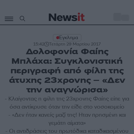
Μετάβαση
σε
o
33
περιεχόμενο
Έγκλημα
15:42
Τετάρτη 29 Μαρτίου 2017
Δολοφονία Φαίης
Μπλάχα: Συγκλονιστική
περιγραφή από φίλη της
άτυχης 23χρονης – «Δεν
την αναγνώρισα»
- Κλαίγοντας η φίλη της 23χρονης Φαίης είπε για
όσα αντίκρυσε όταν την είδε στο νοσοκομείο
- «Δεν ήταν κανείς μαζί της! Ηταν πρησμένη και
γεμάτη αίματα»
- Οι αντιδράσεις του πρωτόδικα καταδικασμένου