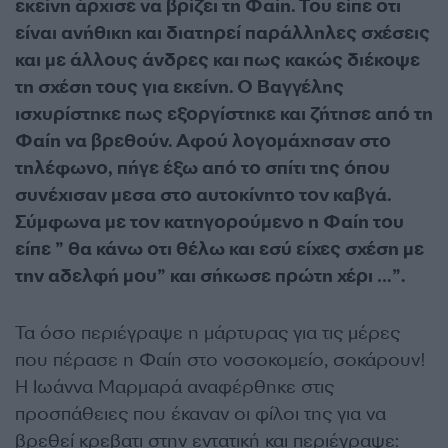
εκείνη άρχισε να βρίζει τη Φαίη. Του είπε οτι
είναι ανήθικη και διατηρεί παράλληλες σχέσεις
και με άλλους άνδρες και πως κακώς διέκοψε
τη σχέση τους για εκείνη. Ο Βαγγέλης
ισχυρίστηκε πως εξοργίστηκε και ζήτησε από τη
Φαίη να βρεθούν. Αφού λογομάχησαν στο
τηλέφωνο, πήγε έξω από το σπίτι της όπου
συνέχισαν μεσα στο αυτοκίνητο τον καβγά.
Σύμφωνα με τον κατηγορούμενο η Φαίη του
είπε ” θα κάνω οτι θέλω και εσύ είχες σχέση με
την αδελφή μου” και σήκωσε πρώτη χέρι …”.
Τα όσο περιέγραψε η μάρτυρας για τις μέρες
που πέρασε η Φαίη στο νοσοκομείο, σοκάρουν!
Η Ιωάννα Μαρμαρά αναφέρθηκε στις
προσπάθειες που έκαναν οι φίλοι της για να
βρεθεί κρεβατι στην εντατική και περιέγραψε: