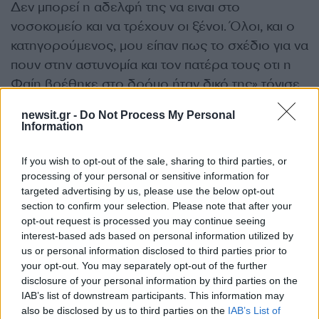
Δεν μπορεί η αδελφή της να ειναι στο
νοσοκομείο και να τρέχουν οι ξένοι. Όλοι, και ο
κατηγορούμενος, μου είπαν πως το σχέδιο για να
πουν στην αστυνομία και τον πατέρα τους οτι η
Φαίη βρέθηκε στο δρόμο ήταν δικό της» τόνισε.
newsit.gr -
Do Not Process My Personal
Πρόεδρος:
Ο Στεφανάκης ξέρετε πως
Information
ενήργησε μετά το χτύπημα;
Μάρτυρας :
Μου είπε ότι πανικοβλήθηκε, πήγε
If you wish to opt-out of the sale, sharing to third parties, or
processing of your personal or sensitive information for
στο σπιτι του φίλου του και μετά πήγαν όλοι μαζί
targeted advertising by us, please use the below opt-out
στο νοσοκομείο και ενημέρωσε την Μαριαλένα.
section to confirm your selection. Please note that after your
Πρόεδρος :
Γιατί δέχτηκε ο Στεφανάκης να πει
opt-out request is processed you may continue seeing
interest-based ads based on personal information utilized by
ψέματα;
us or personal information disclosed to third parties prior to
Μάρτυρας :
Μου είπε πως ήθελε στην αρχή να
your opt-out. You may separately opt-out of the further
πει την αλήθεια αλλά η Μαριαλένα του είπε να
disclosure of your personal information by third parties on the
πουν ψέματα για να μην το μάθει ο πατέρας τους.
IAB’s list of downstream participants. This information may
also be disclosed by us to third parties on the
IAB’s List of
Πρόεδρος :
Ο κατηγορούμενος έδειχνε να