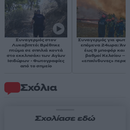
Συναγερμός στον
Συναγερμός για φωτιέ
Λυκαβηττό: Βρέθηκε
επόμενα 24ωρα: Άνε
πτώμα σε σπηλιά κοντά
έως 9 μποφόρ και 3
στο εκκλησάκι των Αγίων
βαθμοί Κελσίου – Ο
Ισιδώρων - Φωτογραφίες
«επικίνδυνες» περιοχ
από το σημείο
Σχόλια
Σχολίασε εδώ