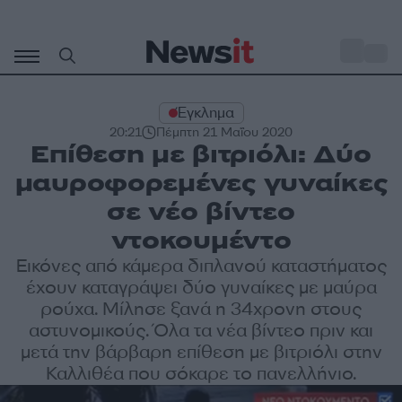
Μετάβαση
σε
o
34
περιεχόμενο
Έγκλημα
20:21
Πέμπτη 21 Μαΐου 2020
Επίθεση με βιτριόλι: Δύο
μαυροφορεμένες γυναίκες
σε νέο βίντεο
ντοκουμέντο
Εικόνες από κάμερα διπλανού καταστήματος
έχουν καταγράψει δύο γυναίκες με μαύρα
ρούχα. Μίλησε ξανά η 34χρονη στους
αστυνομικούς. Όλα τα νέα βίντεο πριν και
μετά την βάρβαρη επίθεση με βιτριόλι στην
Καλλιθέα που σόκαρε το πανελλήνιο.