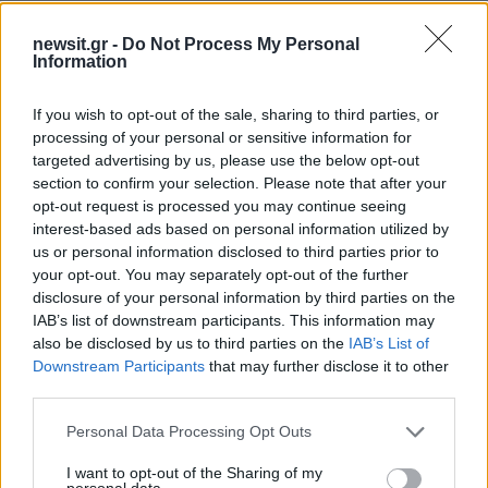
επίθεση, η 34χρονη κοπέλα φέροντας
εγκαύματα από το καυστικό υγρό,
βγαίνει
newsit.gr -
Do Not Process My Personal
Information
τρέχοντας από την πολυκατοικία
για να πάει στο
απέναντι πεζοδρόμιο όπου είναι το φαρμακείο.
If you wish to opt-out of the sale, sharing to third parties, or
processing of your personal or sensitive information for
Τρέχοντας και ουρλιάζοντας, σύμφωνα με τους
targeted advertising by us, please use the below opt-out
section to confirm your selection. Please note that after your
αυτόπτες μάρτυρες, η 34χρονη βγαίνει στον
opt-out request is processed you may continue seeing
δρόμο και πηγαίνει για να αναζητήσει βοήθεια.
interest-based ads based on personal information utilized by
us or personal information disclosed to third parties prior to
your opt-out. You may separately opt-out of the further
Στο βίντεο δεν εμφανίζεται η δράστης…
disclosure of your personal information by third parties on the
IAB’s list of downstream participants. This information may
also be disclosed by us to third parties on the
IAB’s List of
Δείτε τις στιγμές αμέσως μετά την
Downstream Participants
that may further disclose it to other
επίθεση με βιτριόλι
third parties.
Please note that this website/app uses one or more Google
Personal Data Processing Opt Outs
services and may gather and store information including but
not limited to your visit or usage behaviour. You may click to
I want to opt-out of the Sharing of my
personal data.