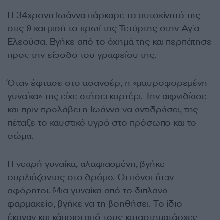
Η 34χρονη Ιωάννα πάρκαρε το αυτοκίνητό της
στις 9 και μισή το πρωί της Τετάρτης στην Αγία
Ελεούσα. Βγήκε από το όχημά της και περπάτησε
προς την είσοδο του γραφείου της.
Όταν έφτασε στο ασανσέρ, η «μαυροφορεμένη
γυναίκα» της είχε στήσει καρτέρι. Την αιφνιδίασε
και πριν προλάβει η Ιωάννα να αντιδράσει, της
πέταξε το καυστικό υγρό στο πρόσωπο και το
σώμα.
Η νεαρή γυναίκα, αλαφιασμένη, βγήκε
ουρλιάζοντας στο δρόμο. Οι πόνοι ήταν
αφόρητοι. Μια γυναίκα από το διπλανό
φαρμακείο, βγήκε να τη βοηθήσει. Το ίδιο
έκαναν και κάποιοι από τους καταστηματάρχες