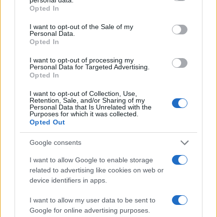
grant or deny consent to Google and its third-party tags to
Opted In
use your data for below specified purposes in below Google
consent section.
I want to opt-out of the Sale of my
Personal Data.
Opted In
I want to opt-out of processing my
Personal Data for Targeted Advertising.
Opted In
I want to opt-out of Collection, Use,
Retention, Sale, and/or Sharing of my
Personal Data that Is Unrelated with the
Purposes for which it was collected.
Opted Out
Google consents
Φρίκη από την επίθεση με βιτριόλι
I want to allow Google to enable storage
στην Καλλιθέα – Μάχη για να
related to advertising like cookies on web or
σωθεί η όραση της 34χρονης
device identifiers in apps.
I want to allow my user data to be sent to
Έναν επίπονο και πολύχρονο Γολγοθά καλείται να
Google for online advertising purposes.