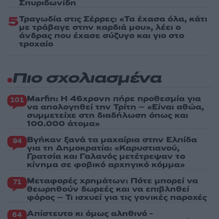
Σπυριδωνίδη
5
Τραγωδία στις Σέρρες: «Τα έχασα όλα, κάτι
με τράβαγε στην καρδιά μου», λέει ο
άνδρας που έχασε σύζυγο και γιο στο
τροχαίο
Πιο σχολιασμένα
Marfin: Η 46χρονη πήρε προθεσμία για
101
να απολογηθεί την Τρίτη – «Είναι αθώα,
συμμετείχε στη διαδήλωση όπως και
100.000 άτομα»
Βγήκαν ξανά τα μαχαίρια στην Ελπίδα
94
για τη Δημοκρατία: «Καρυστιανού,
Γρατσία και Γαλανός μετέτρεψαν το
κίνημα σε φοβικό αρχηγικό κόμμα»
Μεταφορές χρημάτων: Πότε μπορεί να
71
θεωρηθούν δωρεές και να επιβληθεί
φόρος – Τι ισχυεί για τις γονικές παροχές
Απίστευτο κι όμως αληθινό -
64