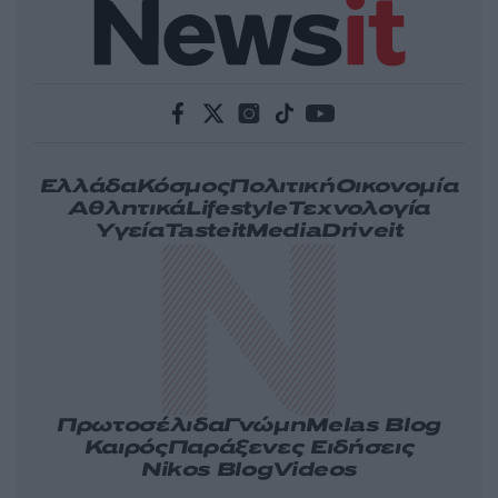
Ελλάδα
Κόσμος
Πολιτική
Οικονομία
Αθλητικά
Lifestyle
Τεχνολογία
Υγεία
Tasteit
Media
Driveit
Πρωτοσέλιδα
Γνώμη
Melas Blog
Καιρός
Παράξενες Ειδήσεις
Nikos Blog
Videos