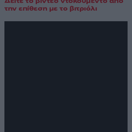
Δείτε το βίντεο ντοκουμέντο από
την επίθεση με το βιτριόλι