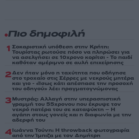
Πιο δημοφιλή
1
Σοκαριστική υπόθεση στην Κρήτη:
Τουρίστας ρωτούσε πόσο να πληρώσει για
να ασελγήσει σε 10χρονο κορίτσι - Το παιδί
καθόταν αμέριμνο σε αυλή επιχείρησης
2
Δεν ήταν μόνο η ταχύτητα που οδήγησε
στο τροχαίο στις Σέρρες με νεκρούς μητέρα
και γιο - «Ίσως κάτι απέσπασε την προσοχή
του οδηγού» λέει πραγματογνώμονας
3
Μυστράς: Αλλαγή στην υπερασπιστική
γραμμή του 55χρονου που έκρυψε τον
νεκρό πατέρα του σε καταψύκτη – Η
αγάπη στους γονείς και η διαφωνία με την
αδερφή του
4
Ιωάννα Τούνη: Η throwback φωτογραφία
από την Ίμπιζα με τον Δημήτρη