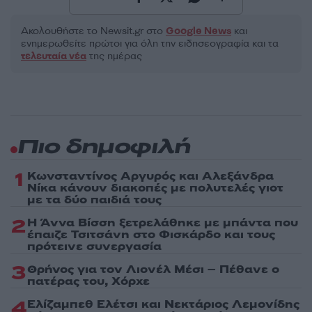
Ακολουθήστε το Νewsit.gr στο
Google News
και
ενημερωθείτε πρώτοι για όλη την ειδησεογραφία και τα
τελευταία νέα
της ημέρας
Πιο δημοφιλή
1
Κωνσταντίνος Αργυρός και Αλεξάνδρα
Νίκα κάνουν διακοπές με πολυτελές γιοτ
με τα δύο παιδιά τους
2
Η Άννα Βίσση ξετρελάθηκε με μπάντα που
έπαιζε Τσιτσάνη στο Φισκάρδο και τους
πρότεινε συνεργασία
3
Θρήνος για τον Λιονέλ Μέσι – Πέθανε ο
πατέρας του, Χόρχε
4
Ελίζαμπεθ Ελέτσι και Νεκτάριος Λεμονίδης