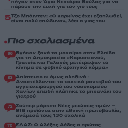
πήγαν στον Άγιο Νεκτάριο Βούλας για να
πάρουν την ευχή για τον γιο τους
5
Τζο Μπάιντεν: «Ο καρκίνος έχει εξαπλωθεί,
είναι πολύ επώδυνο», λέει ο γιος του
Πιο σχολιασμένα
Βγήκαν ξανά τα μαχαίρια στην Ελπίδα
96
για τη Δημοκρατία: «Καρυστιανού,
Γρατσία και Γαλανός μετέτρεψαν το
κίνημα σε φοβικό αρχηγικό κόμμα»
Απίστευτο κι όμως αληθινό -
83
Aναστέλλονται τα τακτικά ραντεβού του
αγγειοχειρουργού του νοσοκομείου
Χανίων επειδή κλάπηκε το μηχανάκι του
γιατρού
Σούπερ μάρκετ: Νέες μειώσεις τιμών –
72
916 προϊόντα στην εθνική πρωτοβουλία,
ανάμεσά τους 130 σχολικά
ΕΛΑΣ: Ο Αλέξης Δέδες ο πρώτος
70