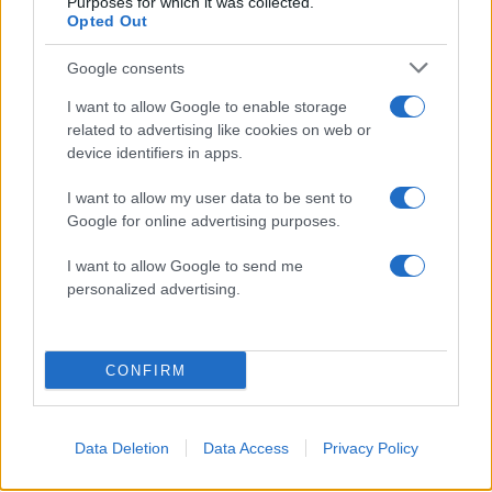
Purposes for which it was collected.
Opted Out
Google consents
Σχολίασε εδώ
I want to allow Google to enable storage
related to advertising like cookies on web or
device identifiers in apps.
50 /50
I want to allow my user data to be sent to
Google for online advertising purposes.
I want to allow Google to send me
personalized advertising.
2000 /2000
Υποβολή σχολίου
CONFIRM
Όροι Χρήσης
. Το site προστατεύεται από reCAPTCHA, ισχύουν
Πολιτική Απορρήτου
&
Όροι Χρήσης
της Google.
Έγκλημα
Data Deletion
Data Access
Privacy Policy
Share: