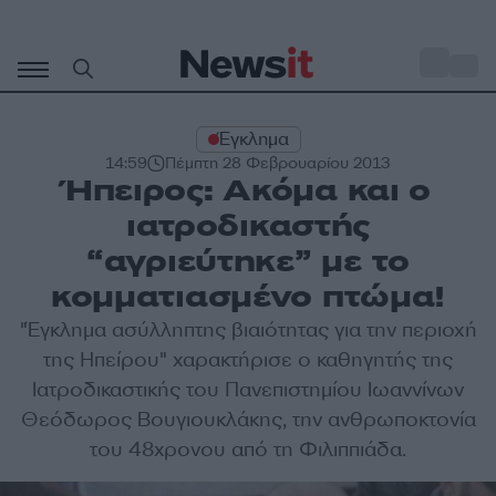
Μετάβαση
σε
o
30
περιεχόμενο
Έγκλημα
14:59
Πέμπτη 28 Φεβρουαρίου 2013
Ήπειρος: Ακόμα και ο
ιατροδικαστής
“αγριεύτηκε” με το
κομματιασμένο πτώμα!
"
Έγκλημα
ασύλληπτης βιαιότητας για την περιοχή
της
Ηπείρο
υ" χαρακτήρισε ο καθηγητής της
Ιατροδικαστικής
του Πανεπιστημίου Ιωαννίνων
Θεόδωρος Βουγιουκλάκης, την ανθρωποκτονία
του 48χρονου από τη Φιλιππιάδα.