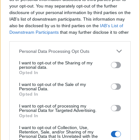
your opt-out. You may separately opt-out of the further
disclosure of your personal information by third parties on the
IAB’s list of downstream participants. This information may
Αν τα χάσατε
also be disclosed by us to third parties on the
IAB’s List of
Downstream Participants
that may further disclose it to other
third parties.
Please note that this website/app uses one or more Google
Personal Data Processing Opt Outs
services and may gather and store information including but
not limited to your visit or usage behaviour. You may click to
I want to opt-out of the Sharing of my
personal data.
grant or deny consent to Google and its third-party tags to
Opted In
use your data for below specified purposes in below Google
consent section.
I want to opt-out of the Sale of my
Ιός Δυτικού Νείλου: Στην
Εκρηκτικό κοκτέιλ μ
Personal Data.
Αττική τα περισσότερα
40άρια και 8 μποφόρ -
Opted In
κρούσματα – Έξι θάνατοι
συναγερμό η χώρα γ
τις τελευταίες ημέρες
φωτιές, ενισχύονται 
I want to opt-out of processing my
Personal Data for Targeted Advertising.
άνεμοι τις επόμενες ημ
Opted In
I want to opt-out of Collection, Use,
Σχόλια
Retention, Sale, and/or Sharing of my
Personal Data that Is Unrelated with the