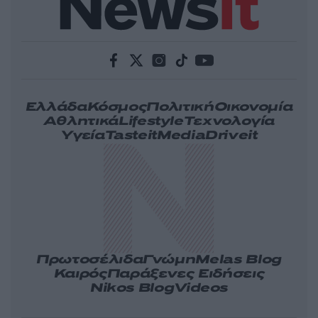
Ελλάδα
Κόσμος
Πολιτική
Οικονομία
Αθλητικά
Lifestyle
Τεχνολογία
Υγεία
Tasteit
Media
Driveit
Πρωτοσέλιδα
Γνώμη
Melas Blog
Καιρός
Παράξενες Ειδήσεις
Nikos Blog
Videos