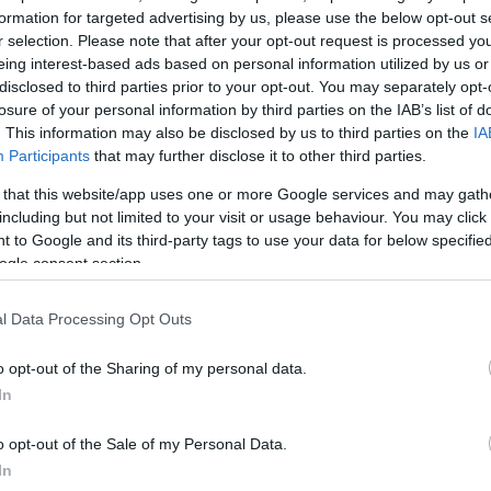
τός κοσμικός επιχειρηματίας, ο οποίος κρίθηκε πριν
formation for targeted advertising by us, please use the below opt-out s
r selection. Please note that after your opt-out request is processed y
ακιστέος για την υπόθεση του κυκλώματος διαρρη
eing interest-based ads based on personal information utilized by us or
ται από τις αρμόδιες αρχές ρόλος κλεφταποδόχου, 
disclosed to third parties prior to your opt-out. You may separately opt-
ο υπόμνημα που κατάθεσε στους ανακριτές, αρνήθηκε
losure of your personal information by third parties on the IAB’s list of
. This information may also be disclosed by us to third parties on the
IA
τιμετωπίζει υποστηρίζοντας πως γνωρίζει μόνο δύο 
Participants
that may further disclose it to other third parties.
υμένους του.
 that this website/app uses one or more Google services and may gath
including but not limited to your visit or usage behaviour. You may click 
νε οι μάρτυρες ότι εκλάπησαν από τα σπίτια τους, δε
 to Google and its third-party tags to use your data for below specifi
ου», ανέφερε, ενώ για τα τρία ρολόγια που βρέθηκα
ogle consent section.
ξε πως: «Το SHOPARP είναι ιδιοκτησίας του, το Frank
ηστής του και το τρίτο είναι απλή απομίμηση ROLEX»,
l Data Processing Opt Outs
α τη διερεύνηση της προέλευσης τους από τους
o opt-out of the Sharing of my personal data.
ους των εταιρειών κατασκευής τους στην Ελλάδα «
In
 ότι κανένα από αυτά δεν είχε εκφύγει από την κυρι
 χωρίς τη συναίνεσή τους».
o opt-out of the Sale of my Personal Data.
In