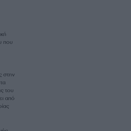
ική
υ που
ς στην
τα
ας του
ει από
ρίας
μής