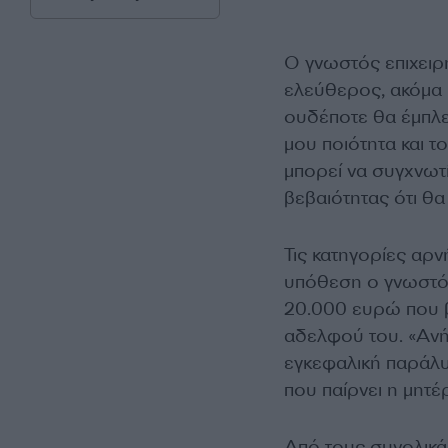
Ο γνωστός επιχειρη
ελεύθερος, ακόμα κ
ουδέποτε θα έμπλεκ
μου ποιότητα και τ
μπορεί να συγχνωτί
βεβαιότητας ότι θ
Τις κατηγορίες αρ
υπόθεση ο γνωστό
20.000 ευρώ που β
αδελφού του. «Ανή
εγκεφαλική παράλυ
που παίρνει η μητέ
Από τους συνολικά