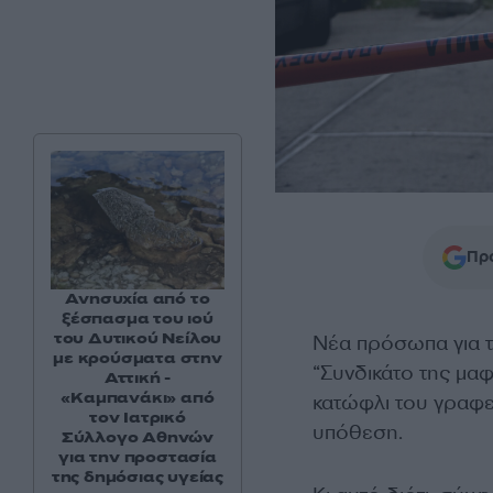
Προ
Ανησυχία από το
ξέσπασμα του ιού
του Δυτικού Νείλου
Νέα πρόσωπα για τ
με κρούσματα στην
“Συνδικάτο της μαφ
Αττική -
«Καμπανάκι» από
κατώφλι του γραφε
τον Ιατρικό
υπόθεση.
Σύλλογο Αθηνών
για την προστασία
της δημόσιας υγείας