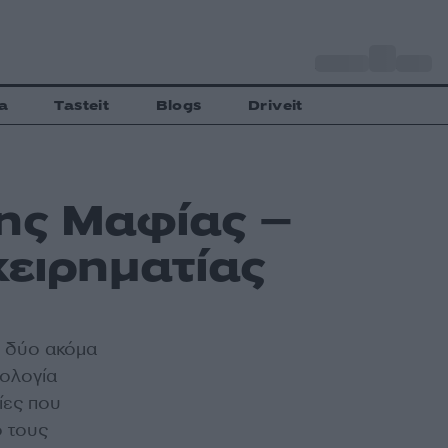
o
Αθήνα
29
C
a
Tasteit
Blogs
Driveit
ης Μαφίας –
χειρηματίας
ς δύο ακόμα
πολογία
ίες που
ό τους