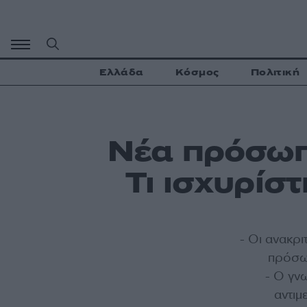
Μετάβαση
σε
περιεχόμενο
Ελλάδα
Κόσμος
Πολιτική
Νέα πρόσωπ
Τι ισχυρίσ
- Οι ανακρ
πρόσωπ
- Ο γν
αντιμ