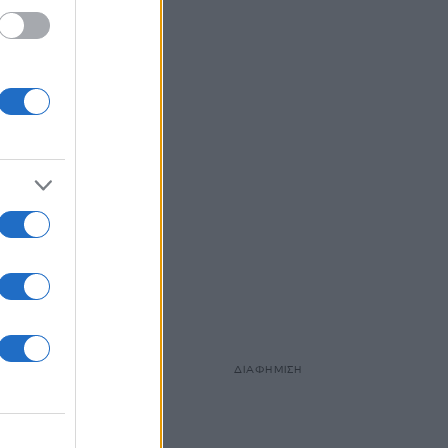
είχε
ισό-
ίχε
ΔΙΑΦΗΜΙΣΗ