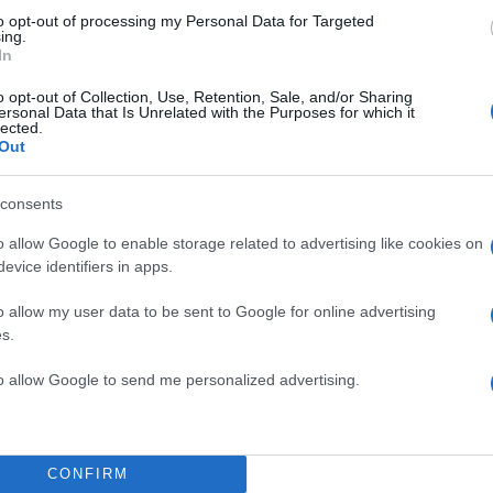
το Panerai;
to opt-out of processing my Personal Data for Targeted
rai είναι μια συλλογή από ρολόγια του εφοπλιστή
ing.
In
ς ήθελε να τα πουλήσει 600 χιλιάδες ευρώ, ενώ τα 
ρώ.
o opt-out of Collection, Use, Retention, Sale, and/or Sharing
ersonal Data that Is Unrelated with the Purposes for which it
9 συνομιλία αναφέρεται ένα PATEK PHILIPPE ρολόι μ
lected.
Out
- μισό σημαίνει ατσάλι χρυσό. Δεν γνωρίζω πού το ε
consents
o allow Google to enable storage related to advertising like cookies on
πέρασε από το μυαλό ότι αυτά ήταν κλεμμένα;
evice identifiers in apps.
ε πει ότι είχε πολύ μεγάλο κύκλο.
o allow my user data to be sent to Google for online advertising
ΔΙΑΦΗΜΙΣΗ
s.
to allow Google to send me personalized advertising.
CONFIRM