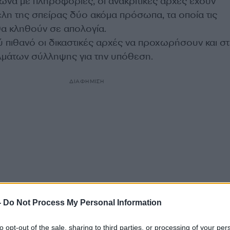
φωνα με πληροφορίες, οι ανακριτικές αρχές έχουν
έλη της σπείρας δύο ακόμα πρόσωπα, τα οποία τις
α κληθούν σε απολογία.
λύ πιθανό οι δικαστικές αρχές να προχωρήσουν και σ
μάτων σύλληψης για την υπόθεση.
ΔΙΑΦΗΜΙΣΗ
-
Do Not Process My Personal Information
to opt-out of the sale, sharing to third parties, or processing of your per