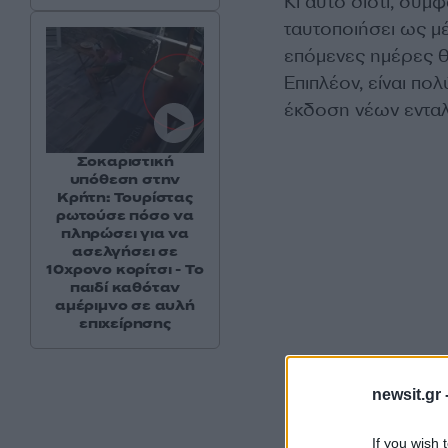
Κι αυτό διότι, σύμ
ταυτοποιήσει ως μ
επόμενες ημέρες θ
Επιπλέον, είναι πο
έκδοση νέων ενταλ
Σοκαριστική
υπόθεση στην
Κρήτη: Τουρίστας
ρωτούσε πόσο να
πληρώσει για να
ασελγήσει σε
10χρονο κορίτσι - Το
παιδί καθόταν
αμέριμνο σε αυλή
επιχείρησης
newsit.gr 
If you wish 