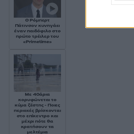
Ο Ρόμπερτ
Πάτινσον κυνηγάει
έναν παιδόφιλο στο
πρώτο τρέιλερ του
«Primetime»
Με 40άρια
κορυφώνεται το
κύμα ζέστης - Ποιες
περιοχές βρίσκονται
στο επίκεντρο και
μέχρι πότε θα
κρατήσουν τα
μελτέμια