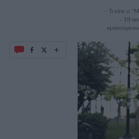
- Τι είπε ο 
- 19 α
κρατούμενοι