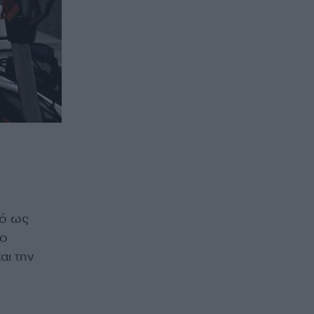
τό ως
το
αι την