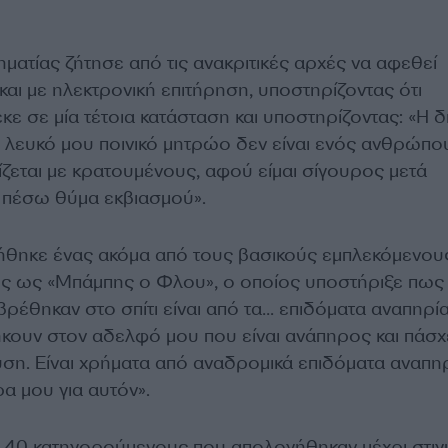
ματίας ζήτησε από τις ανακριτικές αρχές να αφεθεί
αι με ηλεκτρονική επιτήρηση, υποστηρίζοντας ότι
ε σε μία τέτοια κατάσταση και υποστηρίζοντας: «Η δ
ο λευκό μου ποινικό μητρώο δεν είναι ενός ανθρώπο
ζεται με κρατουμένους, αφού είμαι σίγουρος μετά
α πέσω θύμα εκβιασμού».
νήθηκε ένας ακόμα από τους βασικούς εμπλεκόμενου
ς ως «Μπάμπης ο Φλου», ο οποίος υποστήριξε πως 
ρέθηκαν στο σπίτι είναι από τα… επιδόματα αναπηρί
κουν στον αδελφό μου που είναι ανάπηρος και πάσχ
ση. Είναι χρήματα από αναδρομικά επιδόματα αναπη
ρα μου για αυτόν».
 40 κατηγορούμενους που απολογήθηκαν μέχρι στιγ