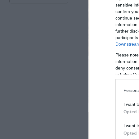
sensitive in
confirm you
continue se
information 
further disc
participants
Downstream 
Please note
information 
deny consent
in below Go
Persona
I want t
Opted 
I want t
Opted 