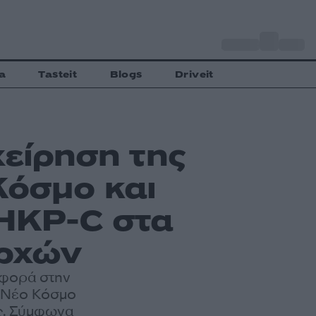
o
Αθήνα
30
C
a
Tasteit
Blogs
Driveit
χείρηση της
Κόσμο και
DHKP-C στα
αρχών
αφορά στην
ε Νέο Κόσμο
ής. Σύμφωνα