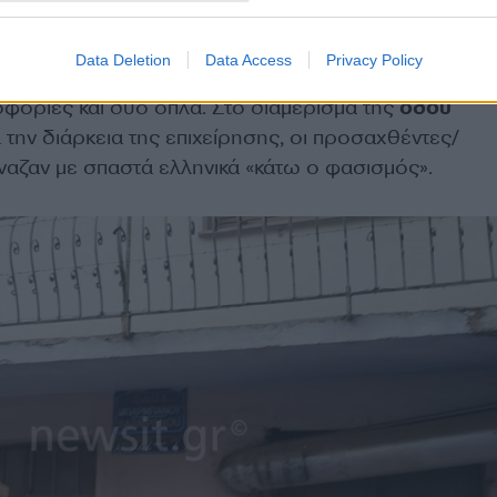
κα προφανώς από την ταραχή της έβαλε τις φωνές με
ονες να τρομάξουν και να καλέσουν και την αστυνομί
Data Deletion
Data Access
Privacy Policy
 βρέθηκαν και υλικά για την παρασκευή βομβών αλλά
ορίες και δυο όπλα. Στο διαμέρισμα της
οδού
ά την διάρκεια της επιχείρησης, οι προσαχθέντες/
ζαν με σπαστά ελληνικά «κάτω ο φασισμός».