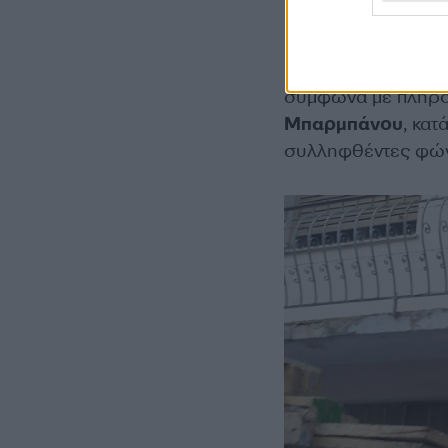
βρισκόταν η γυναί
αποτέλεσμα οι γείτ
αυτό το διαμέρισμα
σύμφωνα με πληροφ
Μπαρμπάνου
, κατ
συλληφθέντες φώνα