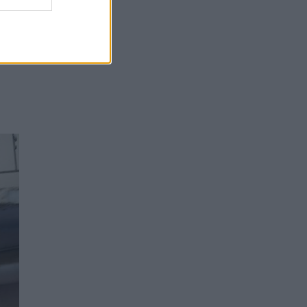
α! Σε
 και