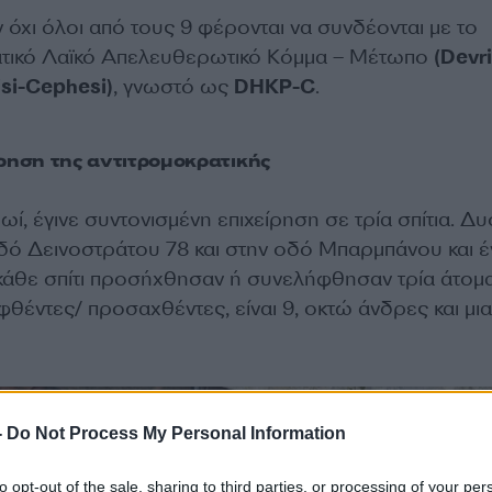
 όχι όλοι από τους 9 φέρονται να συνδέονται με το
ατικό Λαϊκό Aπελευθερωτικό Κόμμα – Mέτωπο
(Devr
isi-Cephesi)
, γνωστό ως
DHKP-C
.
ίρηση της αντιτρομοκρατικής
ωί, έγινε συντονισμένη επιχείρηση σε τρία σπίτια. Δ
ό Δεινοστράτου 78 και στην οδό Μπαρμπάνου και έ
 κάθε σπίτι προσήχθησαν ή συνελήφθησαν τρία άτομα
φθέντες/ προσαχθέντες, είναι 9, οκτώ άνδρες και μια
-
Do Not Process My Personal Information
to opt-out of the sale, sharing to third parties, or processing of your per