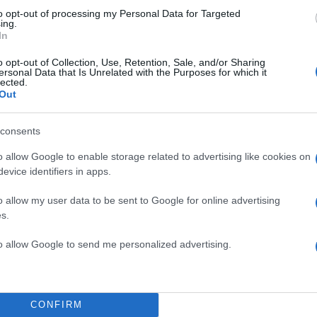
to opt-out of processing my Personal Data for Targeted
ing.
In
o opt-out of Collection, Use, Retention, Sale, and/or Sharing
ersonal Data that Is Unrelated with the Purposes for which it
lected.
Out
consents
o allow Google to enable storage related to advertising like cookies on
evice identifiers in apps.
o allow my user data to be sent to Google for online advertising
s.
to allow Google to send me personalized advertising.
CONFIRM
α του Νέου Κόσμου, στην οδό Δεινοστράτου, όπου