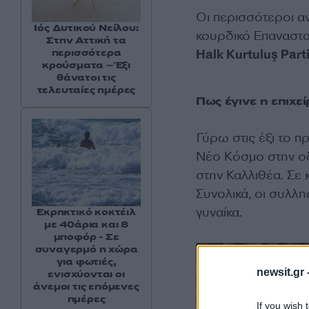
Οι περισσότεροι αν
Ιός Δυτικού Νείλου:
κουρδικό Eπαναστ
Στην Αττική τα
περισσότερα
Halk Kurtuluş Part
κρούσματα – Έξι
θάνατοι τις
τελευταίες ημέρες
Πως έγινε η επιχε
Γύρω στις έξι το πρ
Νέο Κόσμο στην οδ
στην Καλλιθέα. Σε
Συνολικά, οι συλλη
γυναίκα.
Εκρηκτικό κοκτέιλ
με 40άρια και 8
μποφόρ - Σε
συναγερμό η χώρα
για φωτιές,
newsit.gr 
ενισχύονται οι
άνεμοι τις επόμενες
ημέρες
If you wish 