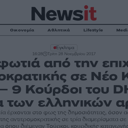
Οικονομία
Αθλητικά
Lifestyle
Medi
Έγκλημα
16:28
Τρίτη 28 Νοεμβρίου 2017
 φωτιά από την επι
οκρατικής σε Νέο 
– 9 Κούρδoι του 
α των ελληνικών 
εία έρχονται στο φως της δημοσιότητας, όσον 
 της αντιτρομοκρατικής σε τρία διαμερίσματα σ
έα όπου διέμεναν Τούρκοι, κουρδικής καταγωγ