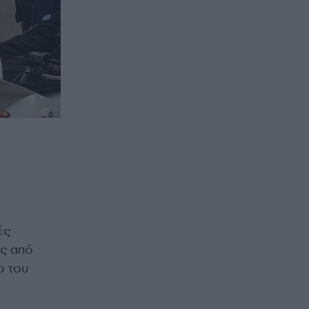
ές
ης από
ο του