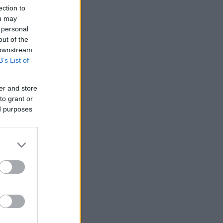
ection to
ou may
 personal
out of the
 downstream
B’s List of
er and store
to grant or
ed purposes