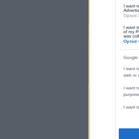
I want 
Advertis
Opted 
I want t
of my P
was col
Opted 
Google 
I want t
web or d
I want t
purpose
I want 
Στο ένα διαμέρισμ