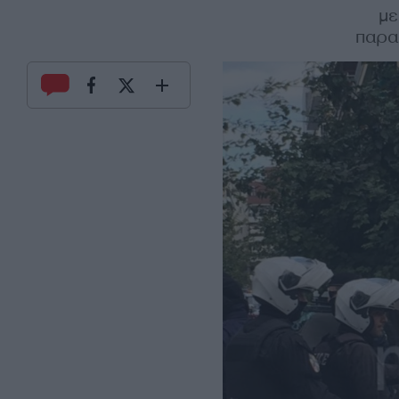
με
παρα