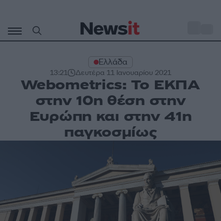
Μετάβαση
σε
o
28
περιεχόμενο
Ελλάδα
13:21
Δευτέρα 11 Ιανουαρίου 2021
Webometrics: Το ΕΚΠΑ
στην 10η θέση στην
Ευρώπη και στην 41η
παγκοσμίως