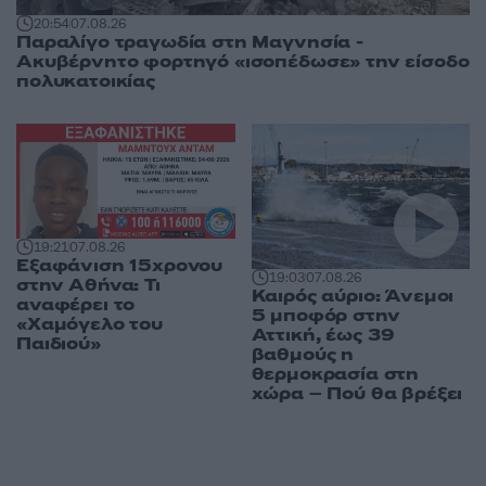
20:54
07.08.26
Παραλίγο τραγωδία στη Μαγνησία -
Ακυβέρνητο φορτηγό «ισοπέδωσε» την είσοδο
πολυκατοικίας
19:21
07.08.26
Εξαφάνιση 15χρονου
19:03
07.08.26
στην Αθήνα: Τι
Καιρός αύριο: Άνεμοι
αναφέρει το
5 μποφόρ στην
«Χαμόγελο του
Αττική, έως 39
Παιδιού»
βαθμούς η
θερμοκρασία στη
χώρα – Πού θα βρέξει