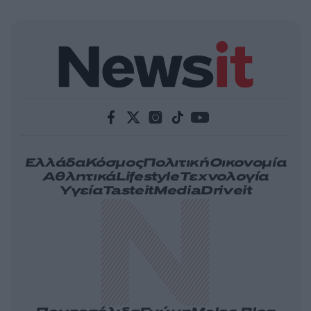
Ελλάδα
Κόσμος
Πολιτική
Οικονομία
Αθλητικά
Lifestyle
Τεχνολογία
Υγεία
Tasteit
Media
Driveit