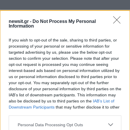
newsit.gr -
Do Not Process My Personal
Information
If you wish to opt-out of the sale, sharing to third parties, or
processing of your personal or sensitive information for
targeted advertising by us, please use the below opt-out
section to confirm your selection. Please note that after your
opt-out request is processed you may continue seeing
interest-based ads based on personal information utilized by
us or personal information disclosed to third parties prior to
Αν τα χάσατε
your opt-out. You may separately opt-out of the further
disclosure of your personal information by third parties on the
IAB’s list of downstream participants. This information may
also be disclosed by us to third parties on the
IAB’s List of
Downstream Participants
that may further disclose it to other
third parties.
Please note that this website/app uses one or more Google
Personal Data Processing Opt Outs
services and may gather and store information including but