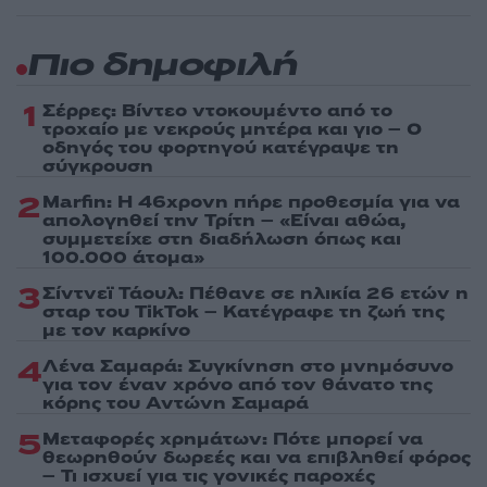
Πιο δημοφιλή
1
Σέρρες: Βίντεο ντοκουμέντο από το
τροχαίο με νεκρούς μητέρα και γιο – Ο
οδηγός του φορτηγού κατέγραψε τη
σύγκρουση
2
Marfin: Η 46χρονη πήρε προθεσμία για να
απολογηθεί την Τρίτη – «Είναι αθώα,
συμμετείχε στη διαδήλωση όπως και
100.000 άτομα»
3
Σίντνεϊ Τάουλ: Πέθανε σε ηλικία 26 ετών η
σταρ του TikTok – Kατέγραφε τη ζωή της
με τον καρκίνο
4
Λένα Σαμαρά: Συγκίνηση στο μνημόσυνο
για τον έναν χρόνο από τον θάνατο της
κόρης του Αντώνη Σαμαρά
5
Μεταφορές χρημάτων: Πότε μπορεί να
θεωρηθούν δωρεές και να επιβληθεί φόρος
– Τι ισχυεί για τις γονικές παροχές