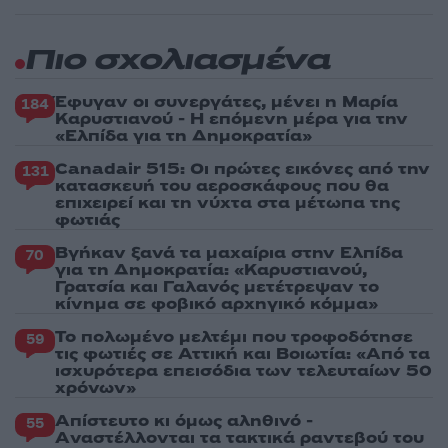
Πιο σχολιασμένα
Έφυγαν οι συνεργάτες, μένει η Μαρία
184
Καρυστιανού - Η επόμενη μέρα για την
«Ελπίδα για τη Δημοκρατία»
Canadair 515: Οι πρώτες εικόνες από την
131
κατασκευή του αεροσκάφους που θα
επιχειρεί και τη νύχτα στα μέτωπα της
φωτιάς
Βγήκαν ξανά τα μαχαίρια στην Ελπίδα
70
για τη Δημοκρατία: «Καρυστιανού,
Γρατσία και Γαλανός μετέτρεψαν το
κίνημα σε φοβικό αρχηγικό κόμμα»
Το πολωμένο μελτέμι που τροφοδότησε
59
τις φωτιές σε Αττική και Βοιωτία: «Από τα
ισχυρότερα επεισόδια των τελευταίων 50
χρόνων»
Απίστευτο κι όμως αληθινό -
55
Aναστέλλονται τα τακτικά ραντεβού του