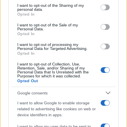
not limited to your visit or usage behaviour. You may click to
I want to opt-out of the Sharing of my
personal data.
grant or deny consent to Google and its third-party tags to
Ανησυχία από το ξέσπασμα
Σοκαριστική υπόθεση 
Opted In
use your data for below specified purposes in below Google
του ιού του Δυτικού Νείλου
Κρήτη: Τουρίστας ρωτ
με κρούσματα στην Αττική
πόσο να πληρώσει για
consent section.
I want to opt-out of the Sale of my
- «Καμπανάκι» από τον
ασελγήσει σε 10χρο
Personal Data.
Ιατρικό Σύλλογο Αθηνών
κορίτσι - Το παιδί καθ
Opted In
για την προστασία της
αμέριμνο σε αυλή
δημόσιας υγείας
επιχείρησης
I want to opt-out of processing my
Personal Data for Targeted Advertising.
Opted In
Σχόλια
I want to opt-out of Collection, Use,
Retention, Sale, and/or Sharing of my
Personal Data that Is Unrelated with the
Purposes for which it was collected.
Opted Out
Google consents
Σχολίασε εδώ
I want to allow Google to enable storage
related to advertising like cookies on web or
50 /50
device identifiers in apps.
I want to allow my user data to be sent to