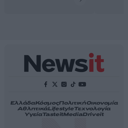
Ελλάδα
Κόσμος
Πολιτική
Οικονομία
Αθλητικά
Lifestyle
Τεχνολογία
Υγεία
Tasteit
Media
Driveit