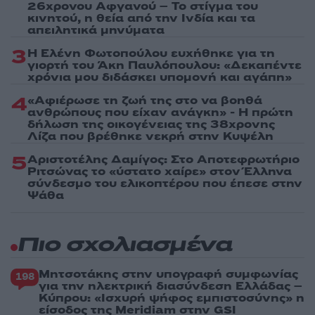
26χρονου Αφγανού – Το στίγμα του
κινητού, η θεία από την Ινδία και τα
απειλητικά μηνύματα
3
Η Ελένη Φωτοπούλου ευχήθηκε για τη
γιορτή του Άκη Παυλόπουλου: «Δεκαπέντε
χρόνια μου διδάσκει υπομονή και αγάπη»
4
«Αφιέρωσε τη ζωή της στο να βοηθά
ανθρώπους που είχαν ανάγκη» - Η πρώτη
δήλωση της οικογένειας της 38χρονης
Λίζα που βρέθηκε νεκρή στην Κυψέλη
5
Αριστοτέλης Δαμίγος: Στο Αποτεφρωτήριο
Ριτσώνας το «ύστατο χαίρε» στον Έλληνα
σύνδεσμο του ελικοπτέρου που έπεσε στην
Ψάθα
Πιο σχολιασμένα
Μητσοτάκης στην υπογραφή συμφωνίας
198
για την ηλεκτρική διασύνδεση Ελλάδας –
Κύπρου: «Ισχυρή ψήφος εμπιστοσύνης» η
είσοδος της Meridiam στην GSI