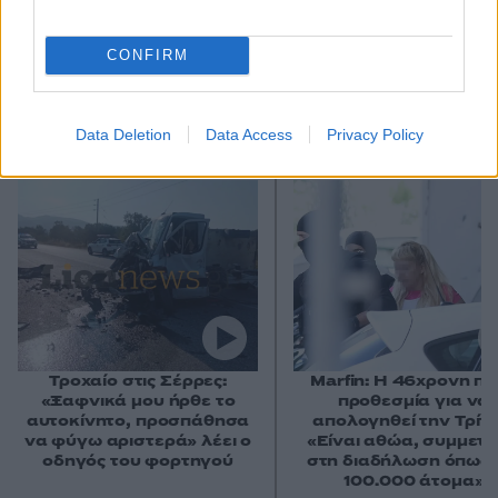
CONFIRM
Data Deletion
Data Access
Privacy Policy
Αν τα χάσατε
Τροχαίο στις Σέρρες:
Marfin: Η 46χρονη πή
«Ξαφνικά μου ήρθε το
προθεσμία για να
αυτοκίνητο, προσπάθησα
απολογηθεί την Τρίτη
να φύγω αριστερά» λέει ο
«Είναι αθώα, συμμετε
οδηγός του φορτηγού
στη διαδήλωση όπως 
100.000 άτομα»