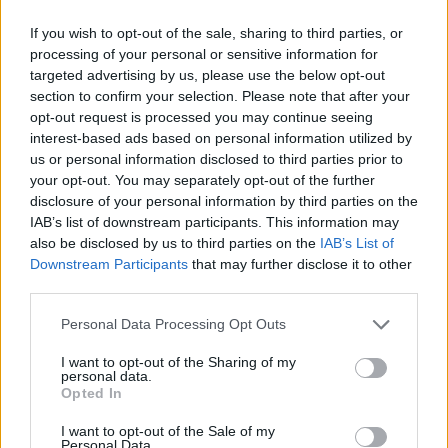
If you wish to opt-out of the sale, sharing to third parties, or
Οι δύο Έλληνες που συνελήφθησαν έχουν
processing of your personal or sensitive information for
targeted advertising by us, please use the below opt-out
βεβαρημένο παρελθόν, καθώς έχουν
section to confirm your selection. Please note that after your
κατηγορηθεί, ο ένας για ξυλοδαρμό, και ο άλλος
opt-out request is processed you may continue seeing
για συμμετοχή σε εγκληματική οργάνωση.
interest-based ads based on personal information utilized by
us or personal information disclosed to third parties prior to
your opt-out. You may separately opt-out of the further
Παρακολουθήστε το ρεπορτάζ του Live News
disclosure of your personal information by third parties on the
με τον Νίκο Ευαγγελάτο:
IAB’s list of downstream participants. This information may
also be disclosed by us to third parties on the
IAB’s List of
Downstream Participants
that may further disclose it to other
third parties.
Please note that this website/app uses one or more Google
Personal Data Processing Opt Outs
services and may gather and store information including but
not limited to your visit or usage behaviour. You may click to
I want to opt-out of the Sharing of my
personal data.
grant or deny consent to Google and its third-party tags to
Opted In
use your data for below specified purposes in below Google
consent section.
I want to opt-out of the Sale of my
Personal Data.