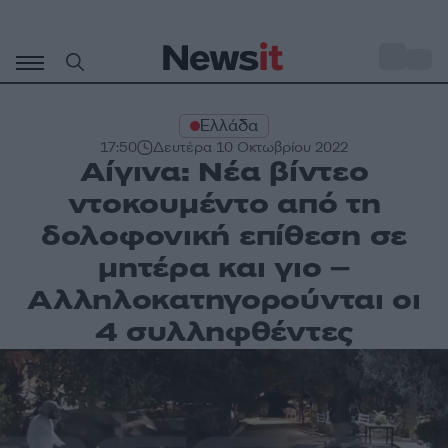
Μετάβαση
σε
o
33
περιεχόμενο
Ελλάδα
17:50
Δευτέρα 10 Οκτωβρίου 2022
Αίγινα: Νέα βίντεο
ντοκουμέντο από τη
δολοφονική επίθεση σε
μητέρα και γιο –
Αλληλοκατηγορούνται οι
4 συλληφθέντες