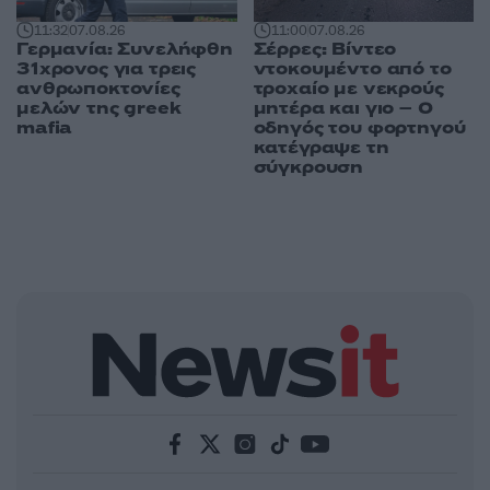
11:32
07.08.26
11:00
07.08.26
Γερμανία: Συνελήφθη
Σέρρες: Βίντεο
31χρονος για τρεις
ντοκουμέντο από το
ανθρωποκτονίες
τροχαίο με νεκρούς
μελών της greek
μητέρα και γιο – Ο
mafia
οδηγός του φορτηγού
κατέγραψε τη
σύγκρουση