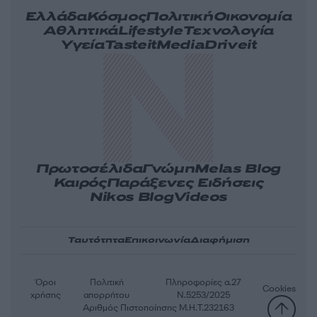
Ελλάδα
Κόσμος
Πολιτική
Οικονομία
Αθλητικά
Lifestyle
Τεχνολογία
Υγεία
Tasteit
Media
Driveit
Πρωτοσέλιδα
Γνώμη
Melas Blog
Καιρός
Παράξενες Ειδήσεις
Nikos Blog
Videos
Ταυτότητα
Επικοινωνία
Διαφήμιση
Όροι
Πολιτική
Πληροφορίες α.27
Cookies
χρήσης
απορρήτου
Ν.5253/2025
Αριθμός Πιστοποίησης Μ.Η.Τ.232163