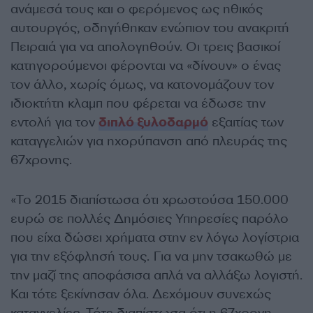
ανάμεσά τους και ο φερόμενος ως ηθικός
αυτουργός, οδηγήθηκαν ενώπιον του ανακριτή
Πειραιά για να απολογηθούν. Οι τρεις βασικοί
κατηγορούμενοι φέρονται να «δίνουν» ο ένας
τον άλλο, χωρίς όμως, να κατονομάζουν τον
ιδιοκτήτη κλαμπ που φέρεται να έδωσε την
εντολή για τον
διπλό ξυλοδαρμό
εξαιτίας των
καταγγελιών για ηχορύπανση από πλευράς της
67χρονης.
«Το 2015 διαπίστωσα ότι χρωστούσα 150.000
ευρώ σε πολλές Δημόσιες Υπηρεσίες παρόλο
που είχα δώσει χρήματα στην εν λόγω λογίστρια
για την εξόφλησή τους. Για να μην τσακωθώ με
την μαζί της αποφάσισα απλά να αλλάξω λογιστή.
Και τότε ξεκίνησαν όλα. Δεχόμουν συνεχώς
καταγγελίες. Τότε διαπίστωσα ότι η 67χρονη