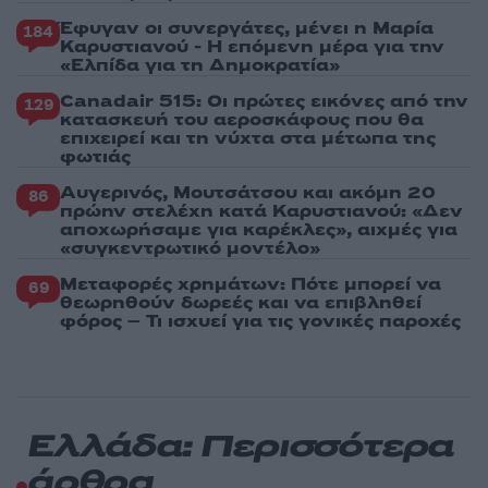
Έφυγαν οι συνεργάτες, μένει η Μαρία
184
Καρυστιανού - Η επόμενη μέρα για την
«Ελπίδα για τη Δημοκρατία»
Canadair 515: Οι πρώτες εικόνες από την
129
κατασκευή του αεροσκάφους που θα
επιχειρεί και τη νύχτα στα μέτωπα της
φωτιάς
Αυγερινός, Μουτσάτσου και ακόμη 20
86
πρώην στελέχη κατά Καρυστιανού: «Δεν
αποχωρήσαμε για καρέκλες», αιχμές για
«συγκεντρωτικό μοντέλο»
Μεταφορές χρημάτων: Πότε μπορεί να
69
θεωρηθούν δωρεές και να επιβληθεί
φόρος – Τι ισχυεί για τις γονικές παροχές
Ελλάδα: Περισσότερα
άρθρα