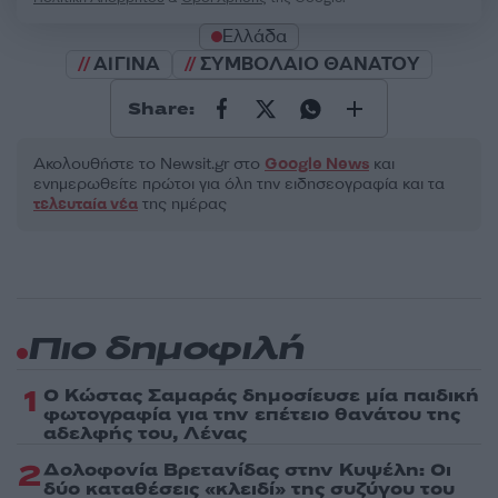
Ελλάδα
ΑΙΓΙΝΑ
ΣΥΜΒΟΛΑΙΟ ΘΑΝΑΤΟΥ
Share:
Ακολουθήστε το Νewsit.gr στο
Google News
και
ενημερωθείτε πρώτοι για όλη την ειδησεογραφία και τα
τελευταία νέα
της ημέρας
Πιο δημοφιλή
1
Ο Κώστας Σαμαράς δημοσίευσε μία παιδική
φωτογραφία για την επέτειο θανάτου της
αδελφής του, Λένας
2
Δολοφονία Βρετανίδας στην Κυψέλη: Οι
δύο καταθέσεις «κλειδί» της συζύγου του