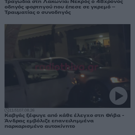
Τραγωδία στη Λακωνία: Νεκρός ο 48χρονος
οδηγός φορτηγού που έπεσε σε γκρεμό –
Τραυματίας ο συνοδηγός
11:51
07.08.26
Καβγάς ξέφυγε από κάθε έλεγχο στη Θήβα -
Άνδρας εμβόλιζε επανειλημμένα
παρκαρισμένο αυτοκίνητο