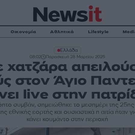
Οικονομία
Αθλητικά
Lifestyle
Medi
Ελλάδα
08:02
Παρασκευή 28 Μαρτίου 2025
ε χατζάρα απειλού
ς στον Άγιο Παντ
νει live στην πατρί
όητο συμβάν, σημειώθηκε το μεσημέρι της 25ης
ης εθνικής εορτής και ουσιαστικά η αιτία ήταν γι
κάνει κουμάντο στην περιοχή