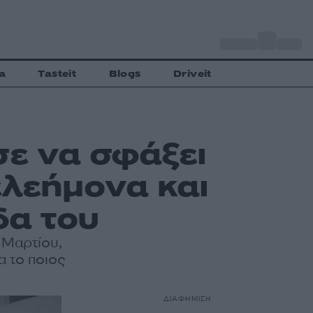
o
Αθήνα
28
C
a
Tasteit
Blogs
Driveit
σε να σφάξει
ελεήμονα και
δα του
 Μαρτίου,
α το ποιος
ΔΙΑΦΗΜΙΣΗ