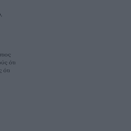
ό
,
τιος
ύς ότι
 ότι