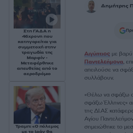
Δημήτρης 
Προ
Στη ΓΑΔΑ η
46χρονη που
κατηγορείται για
συμμετοχή στην
τραγωδία της
Αιγύπτιος
με βαρύ
Μαρφίν -
Παντελεήμονα
, ε
Μεταφέρθηκε
απευθείας από το
απειλούσε να σφάξε
αεροδρόμιο
συλλάβουν.
«Θέλω να σφάξω ασ
σφάξω Έλληνες» απ
της ΔΙ.ΑΣ κατάφερ
Αγίου Παντελεήμον
σημειώθηκε το μεσ
Τραμπ: «Ο πόλεμος
με το Ιράν θα