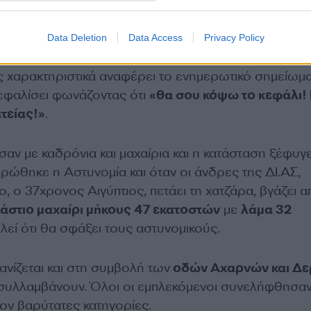
Data Deletion
Data Access
Privacy Policy
ς Αιγύπτιος, βγάζει από το μπουφάν του μια χατζάρα
χαρακτηριστικά αναφέρει το ενημερωτικό σημείωμα
εφαλίσει φωνάζοντας ότι
«θα σου κόψω το κεφάλι! 
τείας!»
.
αν με καδρόνια και μαχαίρια και η κατάσταση ξέφυγ
ρώθηκε η Αστυνομία και όταν οι άνδρες της ΔΙ.ΑΣ,
, ο 37χρονος Αιγύπτιος, πετάει τη χατζάρα, βγάζει α
άστιο μαχαίρι μήκους 47 εκατοστών
με
λάμα 32
ιλεί ότι θα σφάξει τους αστυνομικούς.
ανίζεται και στη συμβολή των
οδών Αχαρνών και Δε
ν συλλαμβάνουν. Όλοι οι εμπλεκόμενοι συνελήφθησαν
ον βαρύτατες κατηγορίες.