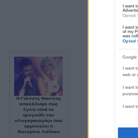
I want 
Advertis
Opted 
I want t
of my P
was col
Opted 
Google 
I want t
web or d
I want t
purpose
Ο Γιάννης Φακίνος
αποκάλυψε πώς
I want 
έγινε viral το
τραγούδι του
«Λογαριασμός» που
ερμηνεύει η
Κατερίνα Λιόλιου