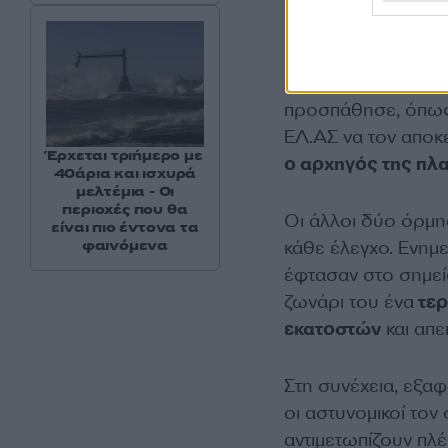
Ξαφνικά, ο 37χρονο
προσπάθησε, όπως 
ΕΛ.ΑΣ να τον αποκ
Έρχεται τριήμερο με
ο αρχηγός της πλα
40άρια και ισχυρά
μελτέμια - Οι
περιοχές που θα
Οι άλλοι δύο όρμησ
είναι πιο έντονα τα
κάθε έλεγχο. Ενημε
φαινόμενα
έφτασαν στο σημείο
ζωνάρι του ένα
τερ
εκατοστών
και απε
Στη συνέχεια, εξαφ
οι αστυνομικοί το
αντιμετωπίζουν πλέ