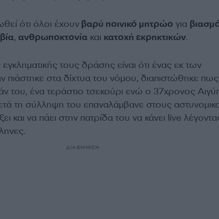
ωθεί ότι όλοι έχουν
βαρύ ποινικό μητρώο
για
βιασμ
βία
,
ανθρωποκτονία
και
κατοχή εκρηκτικών
.
 εγκληματικής τους δράσης είναι ότι ένας εκ των
 πιάστηκε στα δίχτυα του νόμου, διαπιστώθηκε πως
ν του, ένα τεράστιο τσεκούρι ενώ ο 37χρονος Αιγύπ
μετά τη σύλληψη του επαναλάμβανε στους αστυνομικο
ι και να πάει στην πατρίδα του να κάνει live λέγοντας
ληνες.
ΔΙΑΦΗΜΙΣΗ