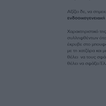
Αξίζει δε, να σημει
ενδοοικογενειακή 
Χαρακτηριστικό της
συλληφθέντων όταν
έκρυβε στο μπουφά
με τη χατζάρα και 
θέλει να τους σφάξε
θέλει να σφάξει Έλ