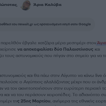
Πώποτας
Άρια Καλύβα
,
σθήκη του newsit.gr ως προτεινόμενη πηγή στην Google
 παρελθόν έβγαλε χατζάρα μέρα μεσημέρι στον
Άγι
πιχείρησε
να αποκεφαλίσει δύο Παλαιστίνιους
και
ι τους αστυνομικούς που πήγαν στο σημείο για να τ
τυνομικούς και θα πάω στην Αίγυπτο να κάνω live ό
ειλούσε ο Αιγύπτιος αλαλάζοντας μέχρι που οι άνδ
αν να τον ακινητοποιήσουν στην ευρύτερη περιοχή τ
α και να του περάσουν χειροπέδες. Το αδιανόητο συ
ημέρι τη
ς 25ης Μαρτίου
, ανήμερα της εθνικής εορτ