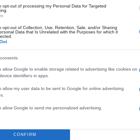
to opt-out of processing my Personal Data for Targeted
ing.
In
o opt-out of Collection, Use, Retention, Sale, and/or Sharing
ersonal Data that Is Unrelated with the Purposes for which it
lected.
Out
consents
o allow Google to enable storage related to advertising like cookies on
evice identifiers in apps.
o allow my user data to be sent to Google for online advertising
s.
to allow Google to send me personalized advertising.
CONFIRM