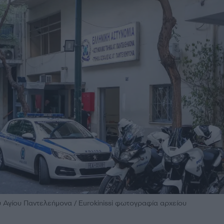
υ Αγίου Παντελεήμονα / Eurokinissi φωτογραφία αρχείου