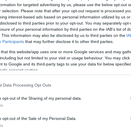
formation for targeted advertising by us, please use the below opt-out s
r selection. Please note that after your opt-out request is processed y
έγγισε ένας 30χρονος αγνώστου διαμονής και αφού 
eing interest-based ads based on personal information utilized by us or
ξε
500 ευρώ
και το κινητό του τηλέφωνο. Λίγη ώρα
disclosed to third parties prior to your opt-out. You may separately opt-
losure of your personal information by third parties on the IAB’s list of
 θύμα μαζί με έναν συμπατριώτη του, περπατούσαν σ
. This information may also be disclosed by us to third parties on the
IA
 ληστή μαζί με έναν 37χρονο από την Αίγυπτο και τους
Participants
that may further disclose it to other third parties.
 ζητήσουν το λόγο και να λύσουν τις διαφορές τους.
 that this website/app uses one or more Google services and may gath
including but not limited to your visit or usage behaviour. You may click 
ς, ζήτησε πίσω το κινητό του και τα χρήματα όμως ο
 to Google and its third-party tags to use your data for below specifi
ogle consent section.
πησε και πάλι χτυπώντας τον στη μύτη με μια γροθιά
ιατί θα μπλέξει άσχημα.
l Data Processing Opt Outs
ΔΙΑΦΗΜΙΣΗ
o opt-out of the Sharing of my personal data.
In
o opt-out of the Sale of my Personal Data.
In