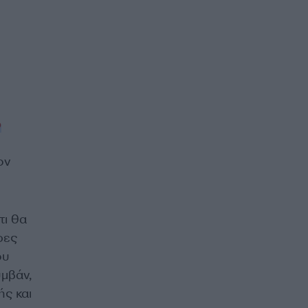
ο
ον
τι θα
ρες
ου
μβάν,
ής και