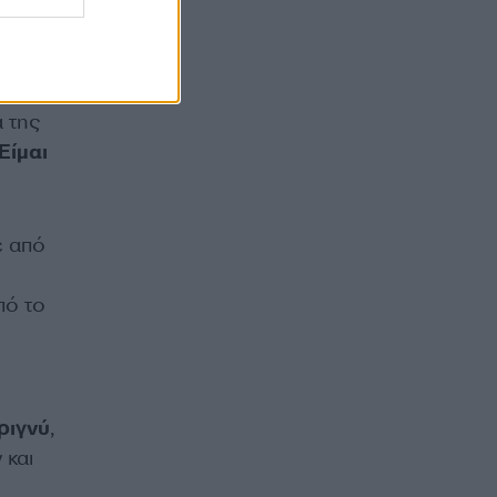
 και
 της
Είμαι
ε από
πό το
ριγνύ
,
 και