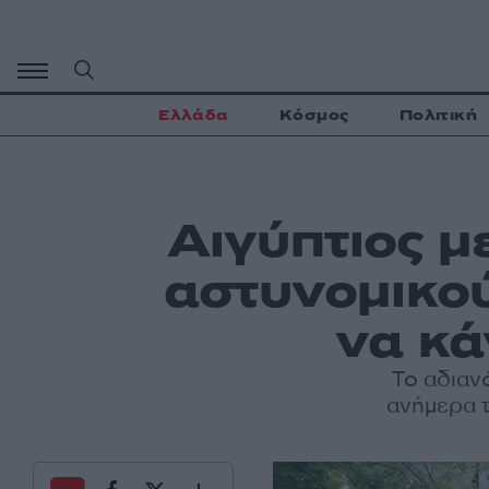
Μετάβαση
σε
περιεχόμενο
Ελλάδα
Κόσμος
Πολιτική
Αιγύπτιος μ
αστυνομικού
να κά
Το αδιαν
ανήμερα τ