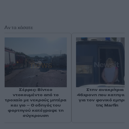
Αν τα χάσατε
Σέρρες: Βίντεο
Στην ανακρίτρια η
ντοκουμέντο από το
46χρονη που κατηγορε
τροχαίο με νεκρούς μητέρα
για τον φονικό εμπρη
και γιο – Ο οδηγός του
της Marfin
φορτηγού κατέγραψε τη
σύγκρουση