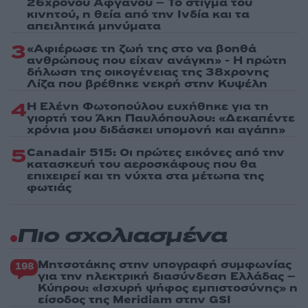
26χρονου Αφγανού – Το στίγμα του
κινητού, η θεία από την Ινδία και τα
απειλητικά μηνύματα
3
«Αφιέρωσε τη ζωή της στο να βοηθά
ανθρώπους που είχαν ανάγκη» - Η πρώτη
δήλωση της οικογένειας της 38χρονης
Λίζα που βρέθηκε νεκρή στην Κυψέλη
4
Η Ελένη Φωτοπούλου ευχήθηκε για τη
γιορτή του Άκη Παυλόπουλου: «Δεκαπέντε
χρόνια μου διδάσκει υπομονή και αγάπη»
5
Canadair 515: Οι πρώτες εικόνες από την
κατασκευή του αεροσκάφους που θα
επιχειρεί και τη νύχτα στα μέτωπα της
φωτιάς
Πιο σχολιασμένα
Μητσοτάκης στην υπογραφή συμφωνίας
198
για την ηλεκτρική διασύνδεση Ελλάδας –
Κύπρου: «Ισχυρή ψήφος εμπιστοσύνης» η
είσοδος της Meridiam στην GSI