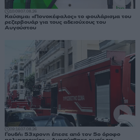
10:09
07.08.26
Καύσιμα: «Πονοκέφαλος» το φουλάρισμα του
ρεζερβουάρ για τους αδειούχους του
Αυγούστου
09:16
07.08.26
Γουδή: 53χρονη έπεσε από τον 5ο όροφο
πολυκατοικίας – Ανασύρθηκε χωρίς τις