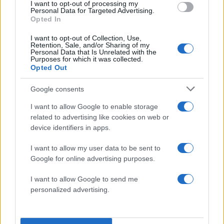
I want to opt-out of processing my
του συστήματος εμβολιασμών. «Για παράδειγμα
Personal Data for Targeted Advertising.
Opted In
καλό είναι, ένα άτομο το οποίο έχει υποχρέωση
εμβολιασμού και δεν έχει εκπληρώσει την
I want to opt-out of Collection, Use,
Retention, Sale, and/or Sharing of my
υποχρέωσή του και εμφανίζεται ξαφνικά με τεστ
Personal Data that Is Unrelated with the
Purposes for which it was collected.
νόσησης, να υποχρεούται σε διασταύρωση του
Opted Out
τεστ από δεύτερη δομή. Και μάλιστα με μοριακό
τεστ, έτσι ώστε να υπάρχει σίγουρη διάγνωση,
Google consents
ότι είναι πράγματι θετικός. Γιατί κάποιοι θα
I want to allow Google to enable storage
επιχειρήσουν να αποφύγουν τον εμβολιασμό,
related to advertising like cookies on web or
device identifiers in apps.
επικαλούμενοι νόσο. Εφόσον έχουμε
στοιχειοθετημένες καταγγελίες να είστε βέβαιη
I want to allow my user data to be sent to
ότι ο πρώτος ο οποίος θα ενημερωθεί, θα είναι
Google for online advertising purposes.
ο εισαγγελέας», σημειώνει.
I want to allow Google to send me
personalized advertising.
Ο Αθανάσιος Εξαδάκτυλος απαντά και στις
αιχμές που έχουν ακουστεί τις τελευταίες ημέρες