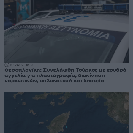
10:24
07.08.26
Θεσσαλονίκη: Συνελήφθη Τούρκος με ερυθρά
αγγελία για πλαστογραφία, διακίνηση
ναρκωτικών, οπλοκατοχή και ληστεία