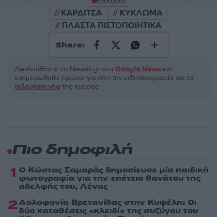
Ελλάδα
ΚΑΡΔΙΤΣΑ
ΚΥΚΛΩΜΑ
ΠΛΑΣΤΑ ΠΙΣΤΟΠΟΙΗΤΙΚΑ
Share:
Ακολουθήστε το Νewsit.gr στο
Google News
και
ενημερωθείτε πρώτοι για όλη την ειδησεογραφία και τα
τελευταία νέα
της ημέρας
Πιο δημοφιλή
1
Ο Κώστας Σαμαράς δημοσίευσε μία παιδική
φωτογραφία για την επέτειο θανάτου της
αδελφής του, Λένας
2
Δολοφονία Βρετανίδας στην Κυψέλη: Οι
δύο καταθέσεις «κλειδί» της συζύγου του