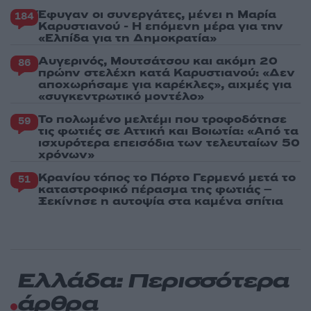
Έφυγαν οι συνεργάτες, μένει η Μαρία
184
Καρυστιανού - Η επόμενη μέρα για την
«Ελπίδα για τη Δημοκρατία»
Αυγερινός, Μουτσάτσου και ακόμη 20
86
πρώην στελέχη κατά Καρυστιανού: «Δεν
αποχωρήσαμε για καρέκλες», αιχμές για
«συγκεντρωτικό μοντέλο»
Το πολωμένο μελτέμι που τροφοδότησε
59
τις φωτιές σε Αττική και Βοιωτία: «Από τα
ισχυρότερα επεισόδια των τελευταίων 50
χρόνων»
Κρανίου τόπος το Πόρτο Γερμενό μετά το
51
καταστροφικό πέρασμα της φωτιάς –
Ξεκίνησε η αυτοψία στα καμένα σπίτια
Ελλάδα: Περισσότερα
άρθρα