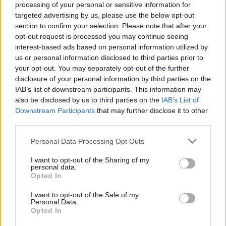
Εξαδάκτυλος: Πρέπει να
processing of your personal or sensitive information for
κινηθούμε προληπτικά
targeted advertising by us, please use the below opt-out
section to confirm your selection. Please note that after your
opt-out request is processed you may continue seeing
Μιλώντας στο iatropedia.gr για τη δράση του
interest-based ads based on personal information utilized by
κυκλώματος, o πρόεδρος του Πανελλήνιου
us or personal information disclosed to third parties prior to
your opt-out. You may separately opt-out of the further
Ιατρικού Συλλόγου, Αθανάσιος Εξαδάκτυλος,
disclosure of your personal information by third parties on the
λέει χαρακτηριστικά: «Υπάρχει μια προσπάθεια και
IAB’s list of downstream participants. This information may
μια πίεση από κάποιους ανθρώπους είτε
also be disclosed by us to third parties on the
IAB’s List of
αποκτήσουν ψευδώς θετικά τεστ για
Downstream Participants
that may further disclose it to other
third parties.
συγκεκριμένη χρήση, ή ψευδώς αρνητικά τεστ
για άλλη χρήση. Σαφώς έχουμε πολλαπλά
Please note that this website/app uses one or more Google
Personal Data Processing Opt Outs
services and may gather and store information including but
μηνύματα από παντού, αλλά δεν τα έχουμε
not limited to your visit or usage behaviour. You may click to
I want to opt-out of the Sharing of my
ονοματισμένα και στοιχειοθετημένα. Και για τον
personal data.
grant or deny consent to Google and its third-party tags to
Opted In
λόγο αυτό θα πρέπει να κινηθούμε προληπτικά».
use your data for below specified purposes in below Google
consent section.
I want to opt-out of the Sale of my
Personal Data.
Οι προληπτικές ενέργειες αυτές που θα
Opted In
βοηθήσουν στη στεγανοποίηση και προστασία