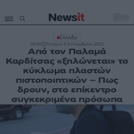
Μετάβαση
σε
o
30
περιεχόμενο
Ελλάδα
08:16
Τετάρτη 8 Σεπτεμβρίου 2021
Από τον Παλαμά
Καρδίτσας «ξηλώνεται» το
κύκλωμα πλαστών
πιστοποιητικών – Πως
δρουν, στο επίκεντρο
συγκεκριμένα πρόσωπα