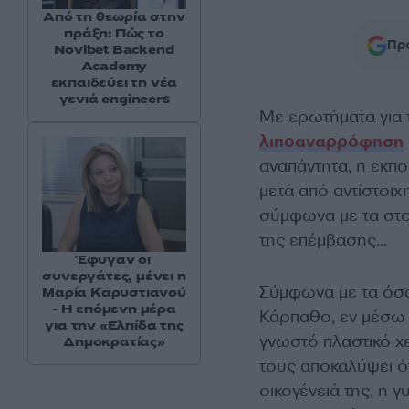
Από τη θεωρία στην
πράξη: Πώς το
Προ
Novibet Backend
Academy
εκπαιδεύει τη νέα
γενιά engineers
Με ερωτήματα για 
λιποαναρρόφηση
αναπάντητα, η εκπ
μετά από αντίστοι
σύμφωνα με τα στοι
της επέμβασης…
Έφυγαν οι
συνεργάτες, μένει η
Σύμφωνα με τα όσα
Μαρία Καρυστιανού
- Η επόμενη μέρα
Κάρπαθο, εν μέσω 
για την «Ελπίδα της
γνωστό πλαστικό χ
Δημοκρατίας»
τους αποκαλύψει ό
οικογένειά της, η 