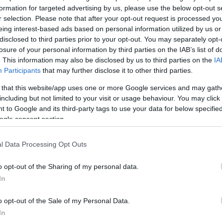
formation for targeted advertising by us, please use the below opt-out s
ική στα κιλά της» είπε η κόρη της.
r selection. Please note that after your opt-out request is processed y
eing interest-based ads based on personal information utilized by us or
γέλλουν ότι η γυναίκα δεν ένιωθε καλά μετά την επέμβ
disclosed to third parties prior to your opt-out. You may separately opt-
losure of your personal information by third parties on the IAB’s list of
 αλλά και δύσπνοια ωστόσο πήρε εξιτήριο 3 ημέρες
. This information may also be disclosed by us to third parties on the
IA
στην Κάρπαθο. Η επιβάρυνση της υγείας της, την οδ
Participants
that may further disclose it to other third parties.
ευσμένα στο νοσοκομείο της Ρόδου, όπου οι γιατροί
 that this website/app uses one or more Google services and may gath
πλαστικός χειρουργός της είχε τρυπήσει το έντερο κα
including but not limited to your visit or usage behaviour. You may click 
αναρρόφησης!
 to Google and its third-party tags to use your data for below specifi
ogle consent section.
l Data Processing Opt Outs
o opt-out of the Sharing of my personal data.
In
o opt-out of the Sale of my Personal Data.
In