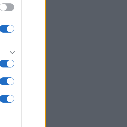
ού
ίναι
ική
 η
άποιο
… Μου
 κάποια