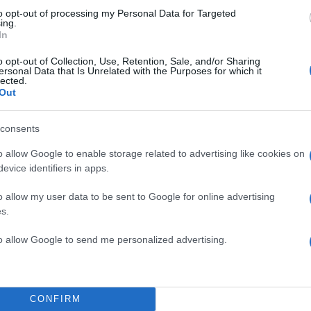
to opt-out of processing my Personal Data for Targeted
ing.
In
o opt-out of Collection, Use, Retention, Sale, and/or Sharing
ersonal Data that Is Unrelated with the Purposes for which it
lected.
Out
consents
ύζυγός της έχουν καταθέσει αγωγή κατά του πλαστικ
o allow Google to enable storage related to advertising like cookies on
ωτικής κλινικής και της ασφαλιστικής εταιρείας που ε
evice identifiers in apps.
ατρός και ζητούν αποζημίωση 500.000 ευρώ για ψυχ
o allow my user data to be sent to Google for online advertising
s.
ιστικά η κόρη της «της είχαν τρυπήσει το έντερο και
 από διάτρηση εντέρου, από σηψαιμία»…
to allow Google to send me personalized advertising.
έφωνο ο ίδιος ο πλαστικός ότι θέλω να μιλήσω σε κ
ατί μάλλον της έχω τρυπήσει το έντερο εγώ ο ίδιος
τική εταιρεία του θα κανονίσει το θέμα, να μας δώσει
CONFIRM
ει λέει και από δικά του χρήματα πέρα από τις