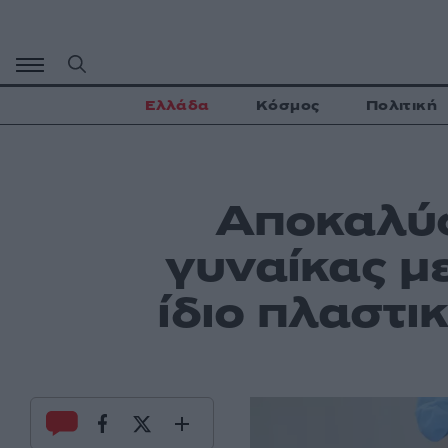
Μετάβαση
σε
περιεχόμενο
Ελλάδα
Κόσμος
Πολιτική
Αποκαλύφ
γυναίκας μ
ίδιο πλαστι