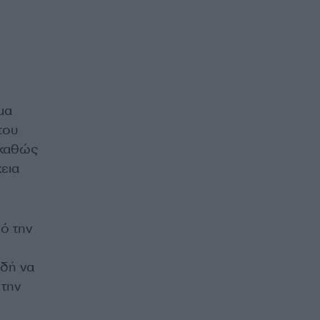
μα
του
 καθώς
κεια
ό την
αδή να
 την