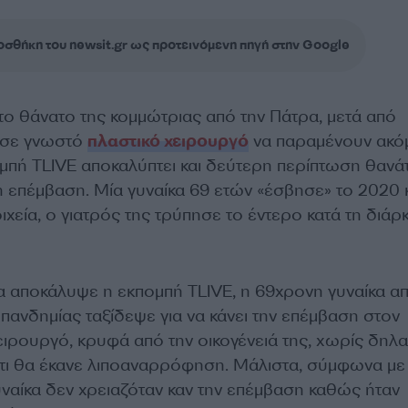
σθήκη του newsit.gr ως προτεινόμενη πηγή στην Google
το θάνατο της κομμώτριας από την Πάτρα, μετά από
σε γνωστό
πλαστικό χειρουργό
να παραμένουν ακό
ομπή TLIVE αποκαλύπτει και δεύτερη περίπτωση θανά
χη επέμβαση. Μία γυναίκα 69 ετών «έσβησε» το 2020
χεία, ο γιατρός της τρύπησε το έντερο κατά τη διάρ
 αποκάλυψε η εκπομπή TLIVE, η 69χρονη γυναίκα απ
πανδημίας ταξίδεψε για να κάνει την επέμβαση στον
ειρουργό, κρυφά από την οικογένειά της, χωρίς δηλ
τι θα έκανε λιποαναρρόφηση. Μάλιστα, σύμφωνα με
γυναίκα δεν χρειαζόταν καν την επέμβαση καθώς ήταν