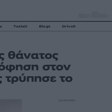
o
Αθήνα
30
C
a
Tasteit
Blogs
Driveit
ς θάνατος
ρόφηση στον
ς τρύπησε το
ΔΙΑΦΗΜΙΣΗ