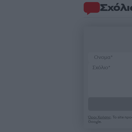
Σχόλι
Όροι Χρήσης
. Το site π
Google.