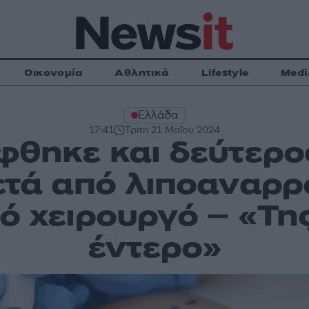
Οικονομία
Αθλητικά
Lifestyle
Medi
Ελλάδα
17:41
Τρίτη 21 Μαΐου 2024
θηκε και δεύτερο
ετά από λιποαναρ
κό χειρουργό – «Τη
έντερο»