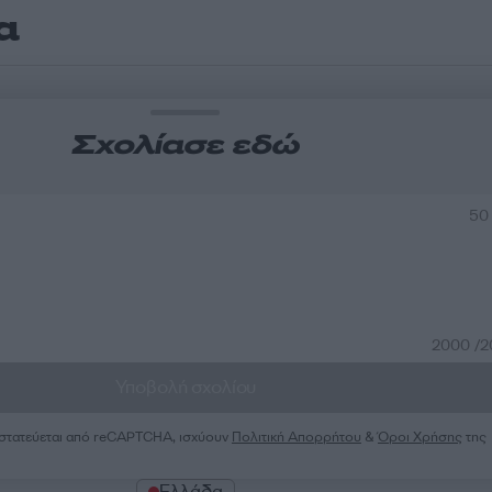
α
Σχολίασε εδώ
50
2000 /
Υποβολή σχολίου
ροστατεύεται από reCAPTCHA, ισχύουν
Πολιτική Απορρήτου
&
Όροι Χρήσης
της
Ελλάδα