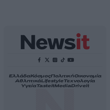
Ελλάδα
Κόσμος
Πολιτική
Οικονομία
Αθλητικά
Lifestyle
Τεχνολογία
Υγεία
Tasteit
Media
Driveit