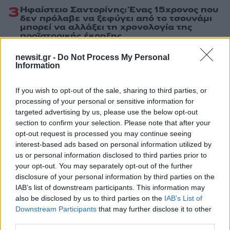
3
Ηφαίστειο Σαντορίνης: Ένας 15χρονος που
δεν πρόλαβε να ξεφύγει από το τσουνάμι
μπορεί να αλλάξει τη χρονολογία της
προϊστορικής έκρηξης
4
Παρκαδόρος στο Ελαφονήσι συνελήφθη
newsit.gr -
Do Not Process My Personal
για έβδομη φορά - Τον «τσάκωσαν»
Information
αστυνομικοί που προσποιήθηκαν τους
τουρίστες
If you wish to opt-out of the sale, sharing to third parties, or
5
Στην Κρήτη ο Κυριάκος Μητσοτάκης,
processing of your personal or sensitive information for
συνεχίζει τις ολιγοήμερες διακοπές του –
targeted advertising by us, please use the below opt-out
Πού βρέθηκε το Σάββατο
section to confirm your selection. Please note that after your
opt-out request is processed you may continue seeing
interest-based ads based on personal information utilized by
Πιο σχολιασμένα
us or personal information disclosed to third parties prior to
your opt-out. You may separately opt-out of the further
Βγήκαν ξανά τα μαχαίρια στην Ελπίδα
101
disclosure of your personal information by third parties on the
για τη Δημοκρατία: «Καρυστιανού,
Γρατσία και Γαλανός μετέτρεψαν το
IAB’s list of downstream participants. This information may
κίνημα σε φοβικό αρχηγικό κόμμα»
also be disclosed by us to third parties on the
IAB’s List of
Downstream Participants
that may further disclose it to other
Μετέτρεψαν το Σαρακήνικο της Μήλου
89
third parties.
σε ελικοδρόμιο – «Πάρκαραν» το