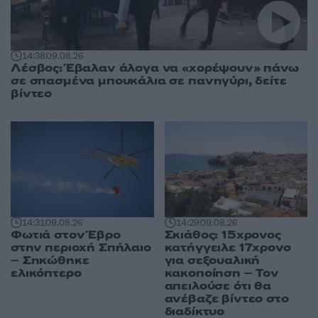
14:38
09.08.26
Λέσβος: Έβαλαν άλογα να «χορέψουν» πάνω
σε σπασμένα μπουκάλια σε πανηγύρι, δείτε
βίντεο
14:31
09.08.26
14:29
09.08.26
Φωτιά στον Έβρο
Σκιάθος: 15χρονος
στην περιοχή Σπήλαιο
κατήγγειλε 17χρονο
– Σηκώθηκε
για σεξουαλική
ελικόπτερο
κακοποίηση – Τον
απειλούσε ότι θα
ανέβαζε βίντεο στο
διαδίκτυο