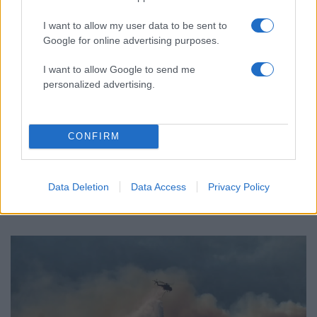
I want to allow my user data to be sent to
Google for online advertising purposes.
I want to allow Google to send me
personalized advertising.
CONFIRM
17:21
09.08.26
Απατεώνας έπεισε δύο ηλικιωμένες στη
Data Deletion
Data Access
Privacy Policy
Βοιωτία να του δώσουν 400.000 ευρώ για να
γλιτώσουν από τον «δορυφόρο της εφορίας»