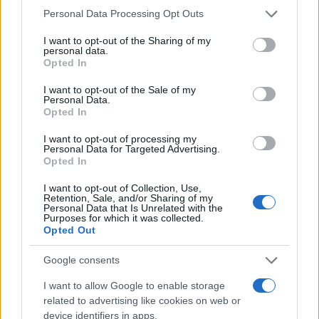
ελικόπτερο τους για να κάνουν μπάνιο
Please note that this website/app uses one or more Google
Personal Data Processing Opt Outs
Το οικονομικό πρόγραμμα της ΕΛΑΣ που
services and may gather and store information including but
85
θα παρουσιάσει ο Αλέξης Τσίπρας στη
not limited to your visit or usage behaviour. You may click to
I want to opt-out of the Sharing of my
Θεσσαλονίκη: Σχέδιο τετραετίας
personal data.
grant or deny consent to Google and its third-party tags to
Opted In
use your data for below specified purposes in below Google
ΕΛΑΣ: Ο Αλέξης Δέδες ο πρώτος
74
υποψήφιος βουλευτής του κόμματος –
consent section.
I want to opt-out of the Sale of my
Από τα διοικητικά της ΑΕΚ στην πολιτική
Personal Data.
σκηνή
Opted In
Σούπερ μάρκετ: Νέες μειώσεις τιμών –
73
I want to opt-out of processing my
916 προϊόντα στην εθνική πρωτοβουλία,
Personal Data for Targeted Advertising.
ανάμεσά τους 130 σχολικά
Opted In
I want to opt-out of Collection, Use,
Retention, Sale, and/or Sharing of my
Personal Data that Is Unrelated with the
Purposes for which it was collected.
Opted Out
Ελλάδα: Περισσότερα
άρθρα
Google consents
I want to allow Google to enable storage
related to advertising like cookies on web or
device identifiers in apps.