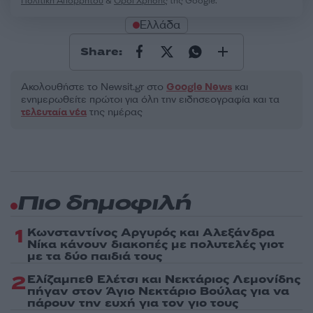
Πολιτική Απορρήτου
&
Όροι Χρήσης
της Google.
Ελλάδα
Share:
Ακολουθήστε το Νewsit.gr στο
Google News
και
ενημερωθείτε πρώτοι για όλη την ειδησεογραφία και τα
τελευταία νέα
της ημέρας
Πιο δημοφιλή
1
Κωνσταντίνος Αργυρός και Αλεξάνδρα
Νίκα κάνουν διακοπές με πολυτελές γιοτ
με τα δύο παιδιά τους
2
Ελίζαμπεθ Ελέτσι και Νεκτάριος Λεμονίδης
πήγαν στον Άγιο Νεκτάριο Βούλας για να
πάρουν την ευχή για τον γιο τους