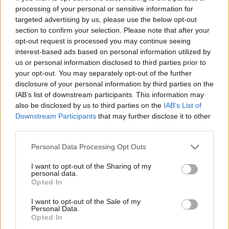
processing of your personal or sensitive information for
50 /50
targeted advertising by us, please use the below opt-out
section to confirm your selection. Please note that after your
opt-out request is processed you may continue seeing
interest-based ads based on personal information utilized by
us or personal information disclosed to third parties prior to
your opt-out. You may separately opt-out of the further
2000 /2000
disclosure of your personal information by third parties on the
IAB’s list of downstream participants. This information may
Υποβολή σχολίου
also be disclosed by us to third parties on the
IAB’s List of
Downstream Participants
that may further disclose it to other
Όροι Χρήσης
. Το site προστατεύεται από reCAPTCHA, ισχύουν
third parties.
Πολιτική Απορρήτου
&
Όροι Χρήσης
της Google.
Ελλάδα
Please note that this website/app uses one or more Google
Personal Data Processing Opt Outs
services and may gather and store information including but
ΑΠΟΖΗΜΙΩΣΗ ΕΙΔΙΚΟΥ ΣΚΟΠΟΥ
not limited to your visit or usage behaviour. You may click to
I want to opt-out of the Sharing of my
personal data.
Share:
grant or deny consent to Google and its third-party tags to
Opted In
use your data for below specified purposes in below Google
consent section.
I want to opt-out of the Sale of my
Ακολουθήστε το Νewsit.gr στο
Google News
και
Personal Data.
ενημερωθείτε πρώτοι για όλη την ειδησεογραφία και τα
Opted In
τελευταία νέα
της ημέρας