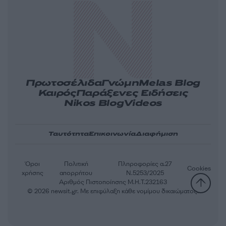
Πρωτοσέλιδα
Γνώμη
Melas Blog
Καιρός
Παράξενες Ειδήσεις
Nikos Blog
Videos
Ταυτότητα
Επικοινωνία
Διαφήμιση
Όροι
Πολιτική
Πληροφορίες α.27
Cookies
χρήσης
απορρήτου
Ν.5253/2025
Αριθμός Πιστοποίησης Μ.Η.Τ.232163
© 2026 newsit.gr. Με επιφύλαξη κάθε νομίμου δικαιώματος.