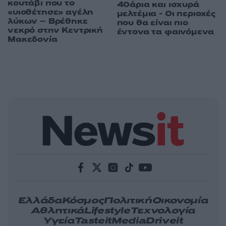
κουτάβι που το
40άρια και ισχυρά
«υιοθέτησε» αγέλη
μελτέμια - Οι περιοχές
λύκων – Βρέθηκε
που θα είναι πιο
νεκρό στην Κεντρική
έντονα τα φαινόμενα
Μακεδονία
Ελλάδα
Κόσμος
Πολιτική
Οικονομία
Αθλητικά
Lifestyle
Τεχνολογία
Υγεία
Tasteit
Media
Driveit