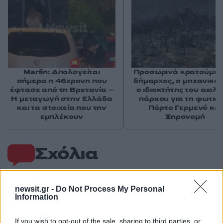
Marfin: Απολογείται
Προσωρινά κρατούμεν
σήμερα η 46χρονη που
δήμαρχος, ο μηχανικός
έφτασε από τη Βρετανία –
ο ιδιοκτήτης του αιολι
Η μεταγωγή στην Ελλάδα
πάρκου για τη φωτιά 
και τα στοιχεία που την
Πόρτο Γερμενό και
εμπλέκουν
Ξηρονομή
Σχόλια
newsit.gr -
Do Not Process My Personal
Information
Σχολίασε εδώ
If you wish to opt-out of the sale, sharing to third parties, or