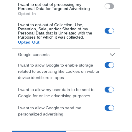
I want to opt-out of processing my
Personal Data for Targeted Advertising.
Opted In
I want to opt-out of Collection, Use,
Retention, Sale, and/or Sharing of my
Πιο δημοφιλή
Personal Data that Is Unrelated with the
Purposes for which it was collected.
Opted Out
1
Έφυγαν οι συνεργάτες, μένει η Μαρία
Καρυστιανού - Η επόμενη μέρα για την
Google consents
«Ελπίδα για τη Δημοκρατία»
2
I want to allow Google to enable storage
Συγκίνηση στο τελευταίο αντίο στον Λάκη
Χαλκιά: Με την «Φάμπρικα», λαούτο και
related to advertising like cookies on web or
κλαρίνα αποχαιρέτησαν την εμβληματική
device identifiers in apps.
φωνή της μεταπολίτευσης
I want to allow my user data to be sent to
3
Ο Κώστας Σαμαράς δημοσίευσε μία παιδική
φωτογραφία για την επέτειο θανάτου της
Google for online advertising purposes.
αδελφής του, Λένας
I want to allow Google to send me
4
Canadair 515: Οι πρώτες εικόνες από την
personalized advertising.
κατασκευή του αεροσκάφους που θα
επιχειρεί και τη νύχτα στα μέτωπα της
φωτιάς