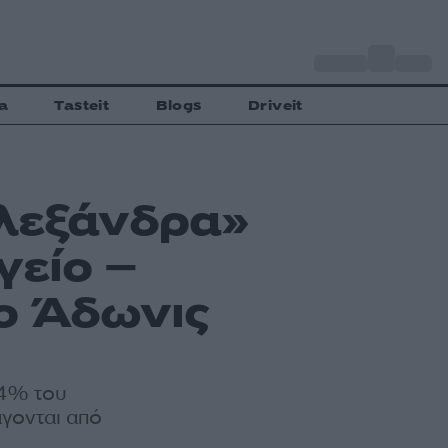
o
Αθήνα
33
C
a
Tasteit
Blogs
Driveit
λεξάνδρα»
γείο –
ο Άδωνις
 4% του
άγονται από