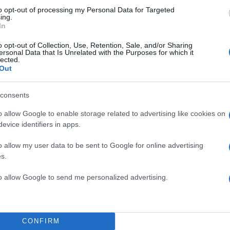
to opt-out of processing my Personal Data for Targeted
ing.
In
o opt-out of Collection, Use, Retention, Sale, and/or Sharing
ersonal Data that Is Unrelated with the Purposes for which it
lected.
Out
consents
o allow Google to enable storage related to advertising like cookies on
evice identifiers in apps.
θενής έλαβε πρώτες βοήθειες και εξετάστηκε από πλ
o allow my user data to be sent to Google for online advertising
s.
έον νοσηλεύεται εκτός κινδύνου στη μονάδα ανάνηψ
to allow Google to send me personalized advertising.
ΕΔΗΝ, Μιχάλης Γιαννάκος, δήλωσε: «Φυσικά πρόκε
 τραγικό γεγονός και
πρέπει να γίνει ΕΔΕ για να δού
 η φωτιά
. Μπορεί να φταίει η
διαθερμία
, γιατί από εκ
CONFIRM