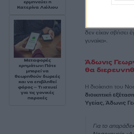
εκτιμάται ότι ξεκίν
ερμηνεύει η
Κατερίνα Λιόλιου
εταιρείες
. Οπότε
π
δυνατόν να πιάνει 
μια ογκολογική ασ
δεν είχαν σβήσει έ
γυναίκα».
Μεταφορές
Άδωνις Γεωρ
χρημάτων: Πότε
θα διερευνηθ
μπορεί να
θεωρηθούν δωρεές
και να επιβληθεί
Η διοίκηση του Ν
φόρος – Τι ισχυεί
για τις γονικές
διοικητική εξέτασ
παροχές
Υγείας, Άδωνις Γ
Για το απαράδεκ
Νοσοκομείο «Αλ