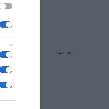
ΔΙΑΦΗΜΙΣΗ
αστικό
ης.
ιται
με από
εί