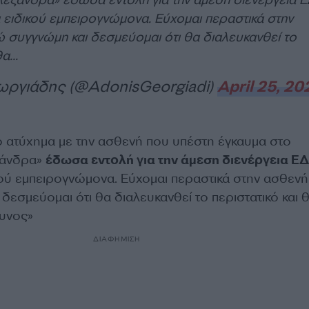
 ειδικού εμπειρογνώμονα. Εύχομαι περαστικά στην
ώ συγγνώμη και δεσμεύομαι ότι θα διαλευκανθεί το
θα…
ωργιάδης (@AdonisGeorgiadi)
April 25, 20
ο ατύχημα με την ασθενή που υπέστη έγκαυμα στο
ξάνδρα»
έδωσα εντολή για την άμεση διενέργεια Ε
κού εμπειρογνώμονα. Εύχομαι περαστικά στην ασθενή,
δεσμεύομαι ότι θα διαλευκανθεί το περιστατικό και 
υνος»
ΔΙΑΦΗΜΙΣΗ