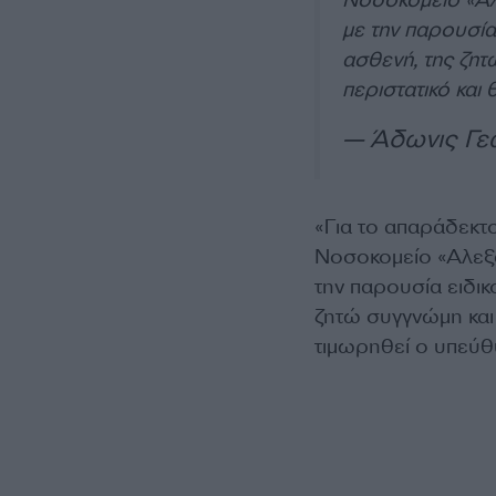
με την παρουσία
ασθενή, της ζητ
περιστατικό και 
— Άδωνις Γε
«Για το απαράδεκτ
Νοσοκομείο «Αλε
την παρουσία ειδι
ζητώ συγγνώμη και 
τιμωρηθεί ο υπεύθ