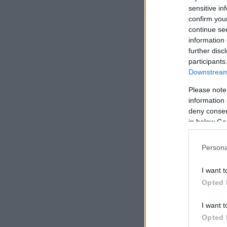
sensitive in
σώματός της άτυχ
confirm you
continue se
information 
further disc
participants
Downstream 
Please note
information 
deny consent
in below Go
Persona
I want t
Opted 
I want t
Opted 