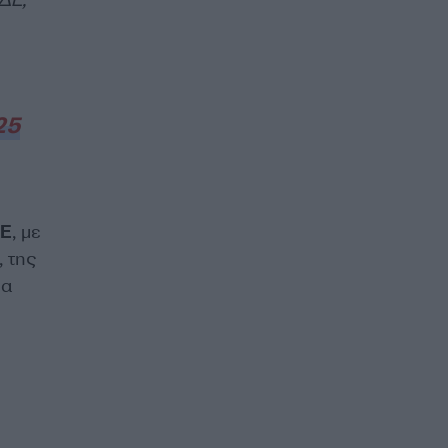
25
ΔΕ
, με
 της
θα