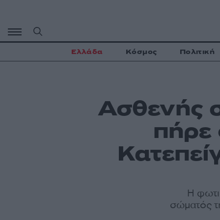
Μετάβαση
σε
περιεχόμενο
Ελλάδα
Κόσμος
Πολιτική
Ασθενής 
πήρε 
Κατεπεί
Η φωτι
σώματός τη