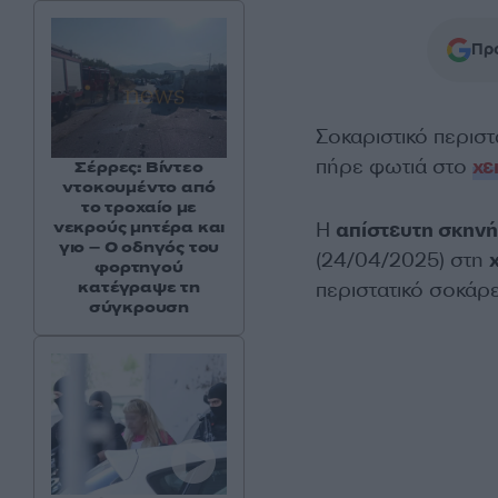
Προ
Σοκαριστικό περιστ
πήρε φωτιά στο
χε
Σέρρες: Βίντεο
ντοκουμέντο από
το τροχαίο με
Η
απίστευτη σκηνή
νεκρούς μητέρα και
γιο – Ο οδηγός του
(24/04/2025) στη
φορτηγού
περιστατικό σοκάρε
κατέγραψε τη
σύγκρουση