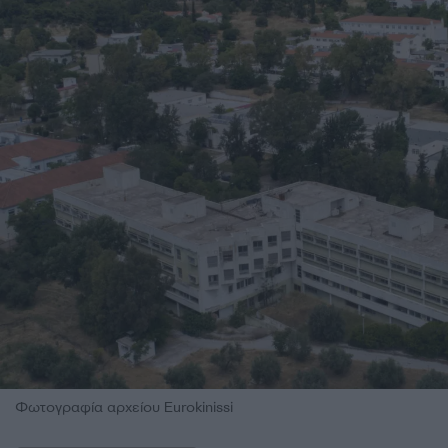
Φωτογραφία αρχείου Eurokinissi