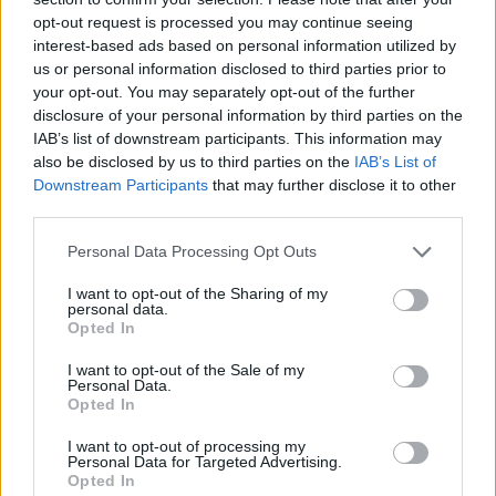
opt-out request is processed you may continue seeing
interest-based ads based on personal information utilized by
Δεν ήταν μόνο η ταχύτητα
Μυστράς: Αλλαγή στ
us or personal information disclosed to third parties prior to
που οδήγησε στο τροχαίο
υπερασπιστική γραμμή
στις Σέρρες με νεκρούς
55χρονου που έκρυψε
your opt-out. You may separately opt-out of the further
μητέρα και γιο - «Ίσως κάτι
νεκρό πατέρα του σ
disclosure of your personal information by third parties on the
απέσπασε την προσοχή
καταψύκτη – Η αγά
IAB’s list of downstream participants. This information may
του οδηγού» λέει
στους γονείς και η
also be disclosed by us to third parties on the
IAB’s List of
πραγματογνώμονας
διαφωνία με την αδε
Downstream Participants
that may further disclose it to other
του
third parties.
Please note that this website/app uses one or more Google
Personal Data Processing Opt Outs
Σχόλια
services and may gather and store information including but
not limited to your visit or usage behaviour. You may click to
I want to opt-out of the Sharing of my
personal data.
grant or deny consent to Google and its third-party tags to
Opted In
use your data for below specified purposes in below Google
consent section.
I want to opt-out of the Sale of my
Personal Data.
Σχολίασε εδώ
Opted In
I want to opt-out of processing my
50 /50
Personal Data for Targeted Advertising.
Opted In