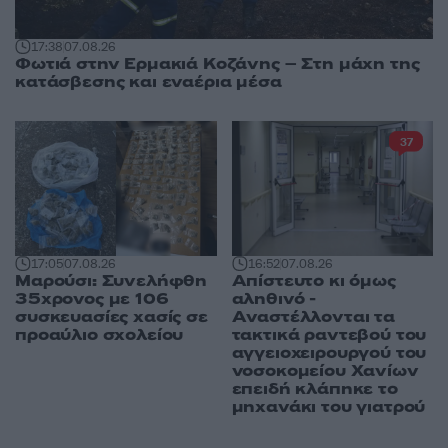
17:38
07.08.26
Φωτιά στην Ερμακιά Κοζάνης – Στη μάχη της
κατάσβεσης και εναέρια μέσα
37
17:05
07.08.26
16:52
07.08.26
Μαρούσι: Συνελήφθη
Απίστευτο κι όμως
35χρονος με 106
αληθινό -
συσκευασίες χασίς σε
Aναστέλλονται τα
προαύλιο σχολείου
τακτικά ραντεβού του
αγγειοχειρουργού του
νοσοκομείου Χανίων
επειδή κλάπηκε το
μηχανάκι του γιατρού