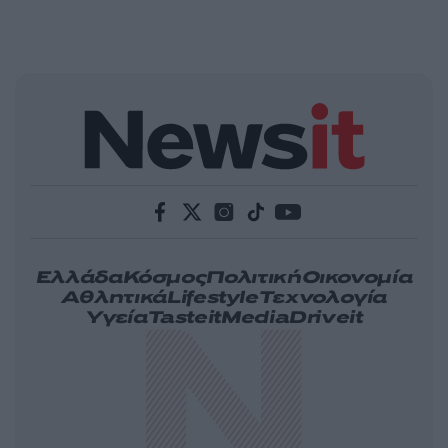
Ελλάδα
Κόσμος
Πολιτική
Οικονομία
Αθλητικά
Lifestyle
Τεχνολογία
Υγεία
Tasteit
Media
Driveit