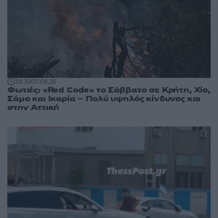
18:33
07.08.26
Φωτιές: «Red Code» το Σάββατο σε Κρήτη, Χίο,
Σάμο και Ικαρία – Πολύ υψηλός κίνδυνος και
στην Αττική