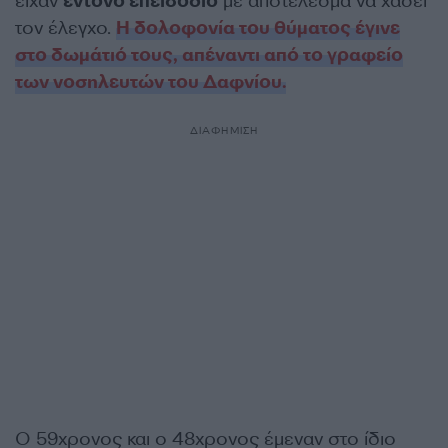
είχαν
έντονο επεισόδιο
με αποτέλεσμα να χάσει
τον έλεγχο.
Η δολοφονία του θύματος έγινε
στο δωμάτιό τους, απέναντι από το γραφείο
των νοσηλευτών του Δαφνίου.
ΔΙΑΦΗΜΙΣΗ
Ο 59χρονος και ο 48χρονος έμεναν στο ίδιο