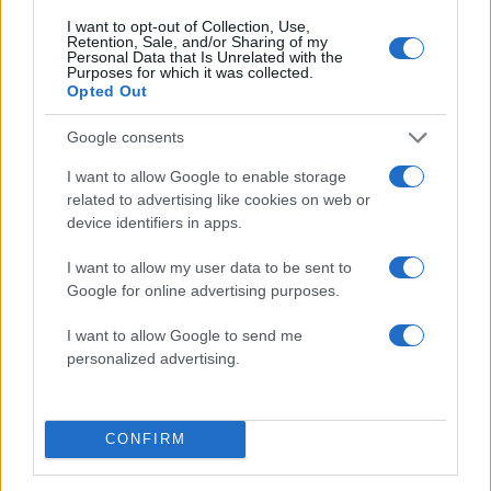
I want to opt-out of Collection, Use,
Retention, Sale, and/or Sharing of my
Personal Data that Is Unrelated with the
Purposes for which it was collected.
Opted Out
2000 /2000
Υποβολή σχολίου
Google consents
I want to allow Google to enable storage
Όροι Χρήσης
. Το site προστατεύεται από reCAPTCHA, ισχύουν
related to advertising like cookies on web or
Πολιτική Απορρήτου
&
Όροι Χρήσης
της Google.
device identifiers in apps.
Ελλάδα
ΔΑΦΝΙ
ΔΟΛΟΦΟΝΙΑ
I want to allow my user data to be sent to
Google for online advertising purposes.
Share:
I want to allow Google to send me
personalized advertising.
Ακολουθήστε το Νewsit.gr στο
Google News
και
ενημερωθείτε πρώτοι για όλη την ειδησεογραφία και τα
τελευταία νέα
της ημέρας
CONFIRM