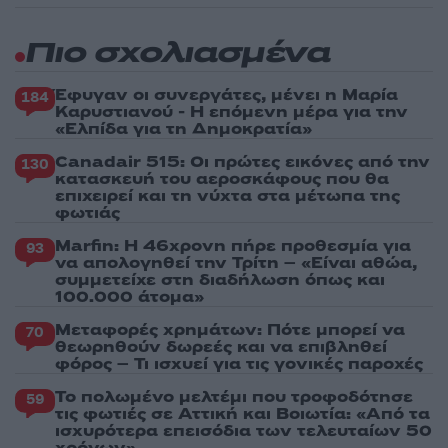
Πιο σχολιασμένα
Έφυγαν οι συνεργάτες, μένει η Μαρία
184
Καρυστιανού - Η επόμενη μέρα για την
«Ελπίδα για τη Δημοκρατία»
Canadair 515: Οι πρώτες εικόνες από την
130
κατασκευή του αεροσκάφους που θα
επιχειρεί και τη νύχτα στα μέτωπα της
φωτιάς
Marfin: Η 46χρονη πήρε προθεσμία για
93
να απολογηθεί την Τρίτη – «Είναι αθώα,
συμμετείχε στη διαδήλωση όπως και
100.000 άτομα»
Μεταφορές χρημάτων: Πότε μπορεί να
70
θεωρηθούν δωρεές και να επιβληθεί
φόρος – Τι ισχυεί για τις γονικές παροχές
Το πολωμένο μελτέμι που τροφοδότησε
59
τις φωτιές σε Αττική και Βοιωτία: «Από τα
ισχυρότερα επεισόδια των τελευταίων 50
χρόνων»