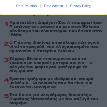
Data Deletion
Data Access
Privacy Policy
Πιο δημοφιλή
1
Αριστοτέλης Δαμίγος: Στο Αποτεφρωτήριο
Ριτσώνας το «ύστατο χαίρε» στον Έλληνα
σύνδεσμο του ελικοπτέρου που έπεσε στην
Ψάθα
2
Ο Γιάννης Φακίνος αποκάλυψε πώς έγινε
viral το τραγούδι του «Λογαριασμός» που
ερμηνεύει η Κατερίνα Λιόλιου
3
Σέρρες: Βίντεο ντοκουμέντο από το
τροχαίο με νεκρούς μητέρα και γιο – Ο
οδηγός του φορτηγού κατέγραψε τη
σύγκρουση
4
Έρχεται τριήμερο με 40άρια και ισχυρά
μελτέμια - Οι περιοχές που θα είναι πιο
έντονα τα φαινόμενα
5
Στα Χανιά για ολιγοήμερες διακοπές ο
Κυριάκος Μητσοτάκης με την σύζυγό του
Μαρέβα