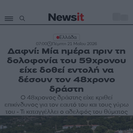
Μετάβαση
σε
o
34
περιεχόμενο
Ελλάδα
07:00
Πέμπτη 21 Μαΐου 2026
Δαφνί: Μία ημέρα πριν τη
δολοφονία του 59χρονου
είχε δοθεί εντολή να
δέσουν τον 48χρονο
δράστη
Ο 48χρονος δράστης είχε κριθεί
επικίνδυνος για τον εαυτό του και τους γύρω
του - Τι καταγγέλλει ο αδελφός του θύματος