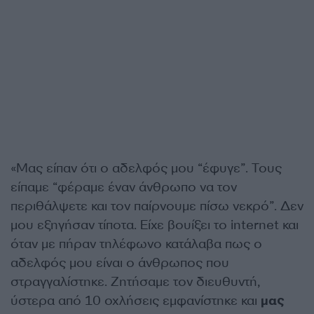
«Μας είπαν ότι ο αδελφός μου “έφυγε”. Τους
είπαμε “φέραμε έναν άνθρωπο να τον
περιθάλψετε και τον παίρνουμε πίσω νεκρό”. Δεν
μου εξηγήσαν τίποτα. Είχε βουίξει το internet και
όταν με πήραν τηλέφωνο κατάλαβα πως ο
αδελφός μου είναι ο άνθρωπος που
στραγγαλίστηκε. Ζητήσαμε τον διευθυντή,
ύστερα από 10 οχλήσεις εμφανίστηκε και
μας