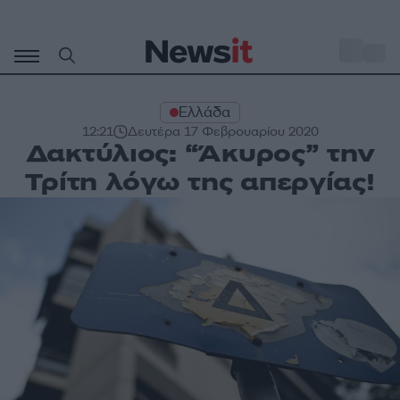
Μετάβαση
σε
o
29
περιεχόμενο
Ελλάδα
12:21
Δευτέρα 17 Φεβρουαρίου 2020
Δακτύλιος: “Άκυρος” την
Τρίτη λόγω της απεργίας!