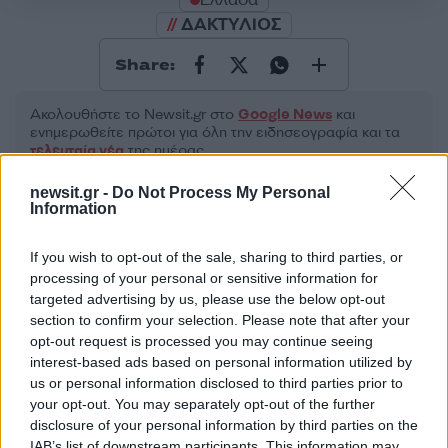
ΔΑΚΤΥΛΙΟΣ
Share:
Ακολουθήστε το Νewsit.gr στο
Google News
και
ενημερωθείτε πρώτοι για όλη την ειδησεογραφία και τα
τελευταία νέα
της ημέρας
newsit.gr -
Do Not Process My Personal
Information
If you wish to opt-out of the sale, sharing to third parties, or
Πιο δημοφιλή
processing of your personal or sensitive information for
targeted advertising by us, please use the below opt-out
1
section to confirm your selection. Please note that after your
Σέρρες: Βίντεο ντοκουμέντο από το
τροχαίο με νεκρούς μητέρα και γιο – Ο
opt-out request is processed you may continue seeing
οδηγός του φορτηγού κατέγραψε τη
interest-based ads based on personal information utilized by
σύγκρουση
us or personal information disclosed to third parties prior to
2
your opt-out. You may separately opt-out of the further
Marfin: Η 46χρονη πήρε προθεσμία για να
απολογηθεί την Τρίτη – «Είναι αθώα,
disclosure of your personal information by third parties on the
συμμετείχε στη διαδήλωση όπως και
IAB’s list of downstream participants. This information may