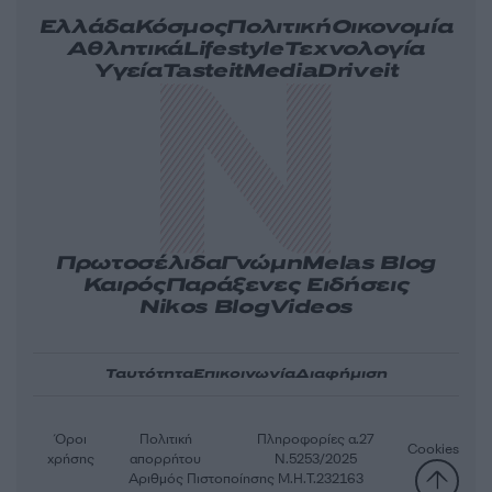
Ελλάδα
Κόσμος
Πολιτική
Οικονομία
Αθλητικά
Lifestyle
Τεχνολογία
Υγεία
Tasteit
Media
Driveit
Πρωτοσέλιδα
Γνώμη
Melas Blog
Καιρός
Παράξενες Ειδήσεις
Nikos Blog
Videos
Ταυτότητα
Επικοινωνία
Διαφήμιση
Όροι
Πολιτική
Πληροφορίες α.27
Cookies
χρήσης
απορρήτου
Ν.5253/2025
Αριθμός Πιστοποίησης Μ.Η.Τ.232163