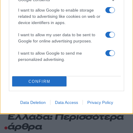
φωτιάς
I want to allow Google to enable storage
Βγήκαν ξανά τα μαχαίρια στην Ελπίδα
69
related to advertising like cookies on web or
για τη Δημοκρατία: «Καρυστιανού,
Γρατσία και Γαλανός μετέτρεψαν το
device identifiers in apps.
κίνημα σε φοβικό αρχηγικό κόμμα»
I want to allow my user data to be sent to
Το πολωμένο μελτέμι που τροφοδότησε
59
Google for online advertising purposes.
τις φωτιές σε Αττική και Βοιωτία: «Από τα
ισχυρότερα επεισόδια των τελευταίων 50
χρόνων»
I want to allow Google to send me
personalized advertising.
Απίστευτο κι όμως αληθινό -
55
Aναστέλλονται τα τακτικά ραντεβού του
αγγειοχειρουργού του νοσοκομείου
Χανίων επειδή κλάπηκε το μηχανάκι του
CONFIRM
γιατρού
Data Deletion
Data Access
Privacy Policy
Ελλάδα: Περισσότερα
άρθρα