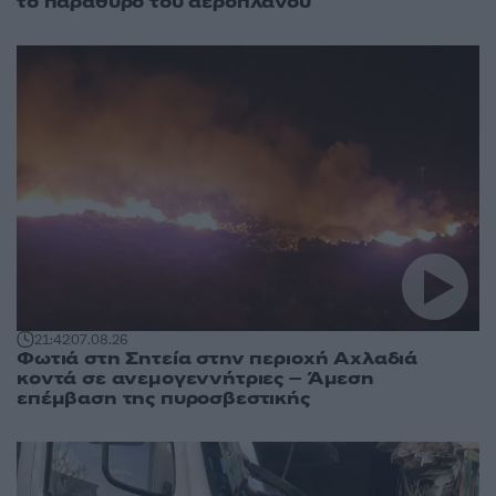
το παράθυρο του αεροπλάνου
21:42
07.08.26
Φωτιά στη Σητεία στην περιοχή Αχλαδιά
κοντά σε ανεμογεννήτριες – Άμεση
επέμβαση της πυροσβεστικής