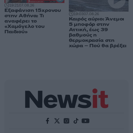
19:21
07.08.26
Εξαφάνιση 15χρονου
19:03
07.08.26
στην Αθήνα: Τι
Καιρός αύριο: Άνεμοι
αναφέρει το
5 μποφόρ στην
«Χαμόγελο του
Αττική, έως 39
Παιδιού»
βαθμούς η
θερμοκρασία στη
χώρα – Πού θα βρέξει