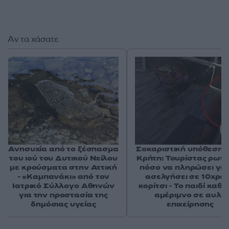
Αν τα χάσατε
Ανησυχία από το ξέσπασμα
Σοκαριστική υπόθεση 
του ιού του Δυτικού Νείλου
Κρήτη: Τουρίστας ρωτ
με κρούσματα στην Αττική
πόσο να πληρώσει για
- «Καμπανάκι» από τον
ασελγήσει σε 10χρο
Ιατρικό Σύλλογο Αθηνών
κορίτσι - Το παιδί καθ
για την προστασία της
αμέριμνο σε αυλή
δημόσιας υγείας
επιχείρησης