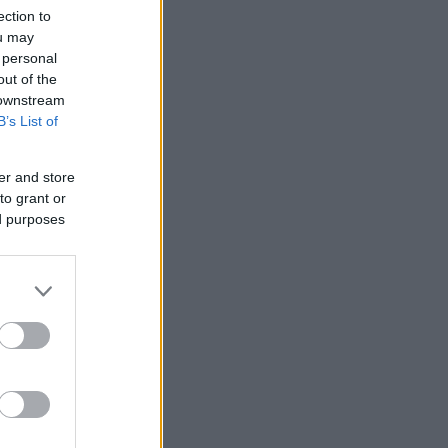
ection to
ou may
 /50
 personal
out of the
 downstream
B’s List of
2000
er and store
to grant or
ed purposes