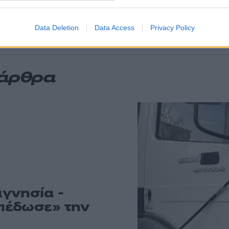
ς ηττήθηκαν στο
ην ανατροπή στο
Data Deletion
Data Access
Privacy Policy
 άρθρα
γνησία -
πέδωσε» την