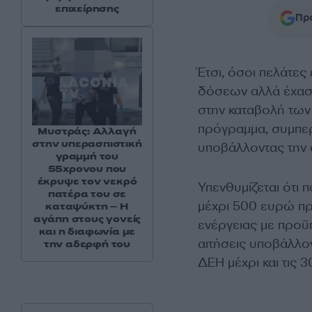
επιχείρησης
Προ
Έτσι, όσοι πελάτες
δόσεων αλλά έχασα
στην καταβολή των
πρόγραμμα, συμπερ
Μυστράς: Αλλαγή
στην υπερασπιστική
υποβάλλοντας την 
γραμμή του
55χρονου που
έκρυψε τον νεκρό
Υπενθυμίζεται ότι 
πατέρα του σε
μέχρι 500 ευρώ πρ
καταψύκτη – Η
αγάπη στους γονείς
ενέργειας με προϋ
και η διαφωνία με
αιτήσεις υποβάλλο
την αδερφή του
ΔΕΗ μέχρι και τις 3