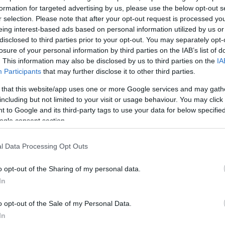
formation for targeted advertising by us, please use the below opt-out s
r selection. Please note that after your opt-out request is processed y
50
eing interest-based ads based on personal information utilized by us or
disclosed to third parties prior to your opt-out. You may separately opt-
losure of your personal information by third parties on the IAB’s list of
. This information may also be disclosed by us to third parties on the
IA
Participants
that may further disclose it to other third parties.
2000 /
 that this website/app uses one or more Google services and may gath
including but not limited to your visit or usage behaviour. You may click 
Υποβολή σχολίου
 to Google and its third-party tags to use your data for below specifi
ogle consent section.
ροστατεύεται από reCAPTCHA, ισχύουν
Πολιτική Απορρήτου
&
Όροι Χρήσης
της
l Data Processing Opt Outs
Ελλάδα
ΕΗ
ΔΕΗ ΡΥΘΜΙΣΗ
ΡΥΘΜΙΣΗ ΟΦΕΙΛΩΝ
o opt-out of the Sharing of my personal data.
ΡΥΘΜΙΣΗ ΟΦΕΙΛΩΝ ΔΕΗ
In
Share:
o opt-out of the Sale of my Personal Data.
In
θήστε το Νewsit.gr στο
Google News
και ενημερωθείτε