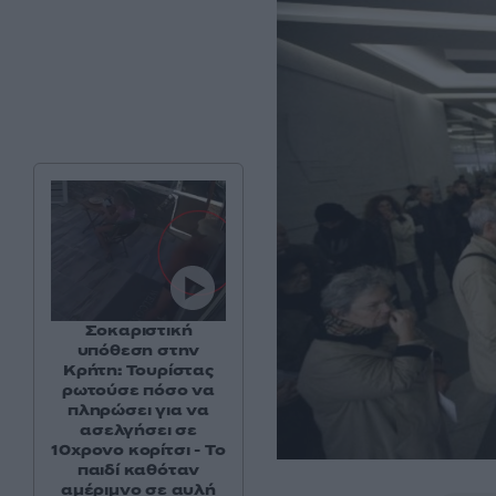
Σοκαριστική
υπόθεση στην
Κρήτη: Τουρίστας
ρωτούσε πόσο να
πληρώσει για να
ασελγήσει σε
10χρονο κορίτσι - Το
παιδί καθόταν
αμέριμνο σε αυλή