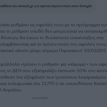
σθήκη του newsit.gr ως προτεινόμενη πηγή στην Google
 είχαν ρυθμίσει τις οφειλές τους με το πρόγραμμα τω
ν τη ρύθμιση επειδή δεν μπορούσαν να ανταποκρι
 δόσεων, θα έχουν τη δυνατότητα επανένταξης στο
ιλαμβάνοντας και το τρέχον ποσό της οφειλής τους,
σχετική αίτηση μέχρι σήμερα Παρασκευή 10/03/201
παράλληλα «τρέχει» η ρύθμιση για «πάγωμα » των οφ
ος τη ΔΕΗ που εξασφαλίζει έκπτωση 10% στο κόστ
πόθεση την εξόφληση των τρεχόντων λογαριασμών.
νται τηλεφωνικά στο 11770 ή σε οποιοδήποτε Κατάσ
0 Απριλίου.
ΔΙΑΦΗΜΙΣΗ