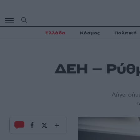
Μετάβαση
σε
περιεχόμενο
Ελλάδα
Κόσμος
Πολιτική
ΔΕΗ – Ρύθμ
Λήγει σήμ
«