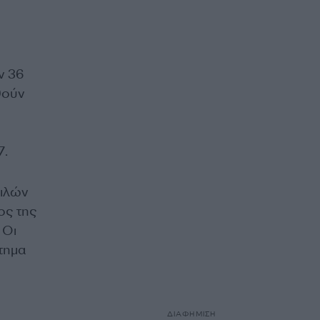
ν 36
θούν
7.
ειλών
ος της
 Οι
τημα
ΔΙΑΦΗΜΙΣΗ