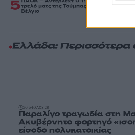
5
ΠΑΟΚ – Άντερλεχτ 0-1: Οι Θεσσαλονικεί
τρελό ματς της Τούμπας και θα ψάξουν τ
Βέλγιο
Ελλάδα: Περισσότερα
20:54
07.08.26
Παραλίγο τραγωδία στη Μα
Ακυβέρνητο φορτηγό «ισο
είσοδο πολυκατοικίας