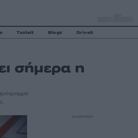
o
Αθήνα
31
C
a
Tasteit
Blogs
Driveit
ει σήμερα η
 πρόγραμμα
ε.
ΔΙΑΦΗΜΙΣΗ