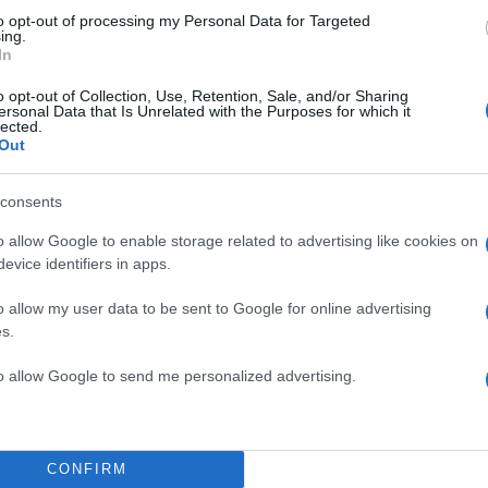
 για όλη την ειδησεογραφία και τα
τελευταία νέα
της
to opt-out of processing my Personal Data for Targeted
ς
ing.
In
o opt-out of Collection, Use, Retention, Sale, and/or Sharing
ersonal Data that Is Unrelated with the Purposes for which it
lected.
Out
Πιο σχολι
consents
ίο με νεκρούς
Έφυγαν οι συνερ
184
 κατέγραψε τη
επόμενη μέρα γι
o allow Google to enable storage related to advertising like cookies on
evice identifiers in apps.
Canadair 515: Ο
131
λτέμια - Οι περιοχές
αεροσκάφους που
φωτιάς
o allow my user data to be sent to Google for online advertising
s.
Μεταφορές χρημ
70
υριάκος Μητσοτάκης
να επιβληθεί φόρ
to allow Google to send me personalized advertising.
Το πολωμένο μελ
59
και Βοιωτία: «Α
α απολογηθεί την
χρόνων»
δήλωση όπως και
Κρανίου τόπος τ
CONFIRM
51
πέρασμα της φωτ