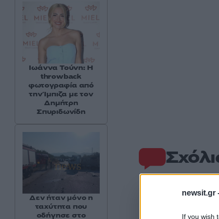
Ιωάννα Τούνη: Η
throwback
φωτογραφία από
την Ίμπιζα με τον
Δημήτρη
Σπυριδωνίδη
Σχόλι
newsit.gr 
Δεν ήταν μόνο η
ταχύτητα που
οδήγησε στο
If you wish 