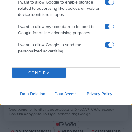
I want to allow Google to enable storage
related to advertising like cookies on web or
device identifiers in apps.
I want to allow my user data to be sent to
Σχολίασε εδώ
Google for online advertising purposes.
I want to allow Google to send me
50 /50
personalized advertising.
CONFIRM
2000 /2000
Data Deletion
Data Access
Privacy Policy
Υποβολή σχολίου
Όροι Χρήσης
. Το site προστατεύεται από reCAPTCHA, ισχύουν
Πολιτική Απορρήτου
&
Όροι Χρήσης
της Google.
Ελλάδα
ΑΣΤΥΝΟΜΙΚΟΙ
ΒΙΑΣΜΟΣ
ΟΜΟΝΟΙΑ