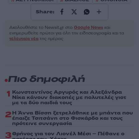
Share:
Ακολουθήστε το Νewsit.gr στο
Google News
και
ενημερωθείτε πρώτοι για όλη την ειδησεογραφία και τα
τελευταία νέα
της ημέρας
Πιο δημοφιλή
1
Κωνσταντίνος Αργυρός και Αλεξάνδρα
Νίκα κάνουν διακοπές με πολυτελές γιοτ
με τα δύο παιδιά τους
2
Η Άννα Βίσση ξετρελάθηκε με μπάντα που
έπαιζε Τσιτσάνη στο Φισκάρδο και τους
πρότεινε συνεργασία
3
Θρήνος για τον Λιονέλ Μέσι – Πέθανε ο
πατέρας του, Χόρχε