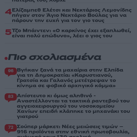
4
Ελίζαμπεθ Ελέτσι και Νεκτάριος Λεμονίδης
πήγαν στον Άγιο Νεκτάριο Βούλας για να
πάρουν την ευχή για τον γιο τους
5
Τζο Μπάιντεν: «Ο καρκίνος έχει εξαπλωθεί,
είναι πολύ επώδυνο», λέει ο γιος του
Πιο σχολιασμένα
Βγήκαν ξανά τα μαχαίρια στην Ελπίδα
96
για τη Δημοκρατία: «Καρυστιανού,
Γρατσία και Γαλανός μετέτρεψαν το
κίνημα σε φοβικό αρχηγικό κόμμα»
Απίστευτο κι όμως αληθινό -
83
Aναστέλλονται τα τακτικά ραντεβού του
αγγειοχειρουργού του νοσοκομείου
Χανίων επειδή κλάπηκε το μηχανάκι του
γιατρού
Σούπερ μάρκετ: Νέες μειώσεις τιμών –
72
916 προϊόντα στην εθνική πρωτοβουλία,
ανάμεσά τους 130 σχολικά