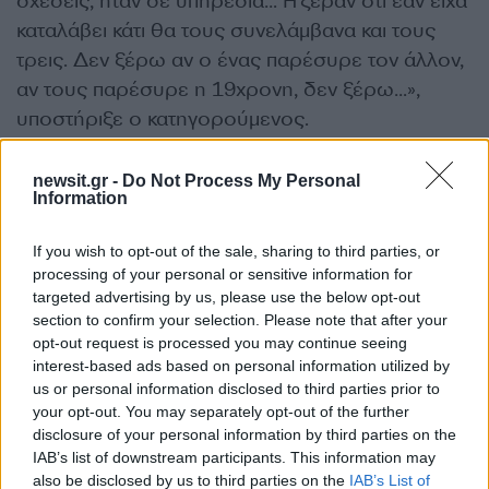
σχέσεις, ήταν σε υπηρεσία… Ήξεραν ότι εάν είχα
καταλάβει κάτι θα τους συνελάμβανα και τους
τρεις. Δεν ξέρω αν ο ένας παρέσυρε τον άλλον,
αν τους παρέσυρε η 19χρονη, δεν ξέρω…»,
υποστήριξε ο κατηγορούμενος.
Η δίκη θα συνεχιστεί στις 18 Ιουνίου με την
newsit.gr -
Do Not Process My Personal
Information
εισαγγελική πρόταση.
ΔΙΑΦΗΜΙΣΗ
If you wish to opt-out of the sale, sharing to third parties, or
processing of your personal or sensitive information for
targeted advertising by us, please use the below opt-out
section to confirm your selection. Please note that after your
opt-out request is processed you may continue seeing
interest-based ads based on personal information utilized by
us or personal information disclosed to third parties prior to
your opt-out. You may separately opt-out of the further
disclosure of your personal information by third parties on the
IAB’s list of downstream participants. This information may
also be disclosed by us to third parties on the
IAB’s List of