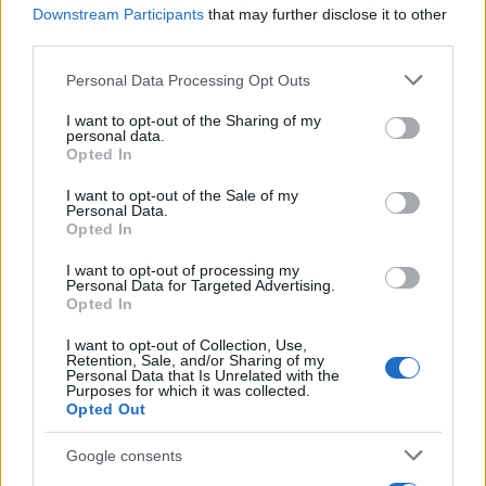
Downstream Participants
that may further disclose it to other
third parties.
Please note that this website/app uses one or more Google
Personal Data Processing Opt Outs
Αν τα χάσατε
services and may gather and store information including but
not limited to your visit or usage behaviour. You may click to
I want to opt-out of the Sharing of my
personal data.
grant or deny consent to Google and its third-party tags to
Opted In
use your data for below specified purposes in below Google
consent section.
I want to opt-out of the Sale of my
Personal Data.
Opted In
I want to opt-out of processing my
Personal Data for Targeted Advertising.
Opted In
Ιός Δυτικού Νείλου: Στην
Εκρηκτικό κοκτέιλ μ
Αττική τα περισσότερα
40άρια και 8 μποφόρ -
I want to opt-out of Collection, Use,
Retention, Sale, and/or Sharing of my
κρούσματα – Έξι θάνατοι
συναγερμό η χώρα γ
Personal Data that Is Unrelated with the
τις τελευταίες ημέρες
φωτιές, ενισχύονται 
Purposes for which it was collected.
άνεμοι τις επόμενες ημ
Opted Out
Google consents
Σχόλια