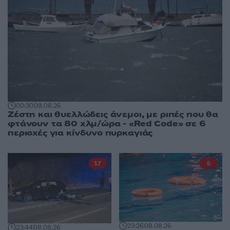
00:30
09.08.26
Ζέστη και θυελλώδεις άνεμοι, με ριπές που θα
φτάνουν τα 80 χλμ/ώρα - «Red Code» σε 6
περιοχές για κίνδυνο πυρκαγιάς
17
5
23:26
08.08.26
23:44
08.08.26