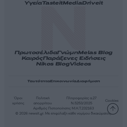
Υγεία
Tasteit
Media
Driveit
Πρωτοσέλιδα
Γνώμη
Melas Blog
Καιρός
Παράξενες Ειδήσεις
Nikos Blog
Videos
Ταυτότητα
Επικοινωνία
Διαφήμιση
Όροι
Πολιτική
Πληροφορίες α.27
Cookies
χρήσης
απορρήτου
Ν.5253/2025
Αριθμός Πιστοποίησης Μ.Η.Τ.232163
© 2026 newsit.gr. Με επιφύλαξη κάθε νομίμου δικαιώματος.