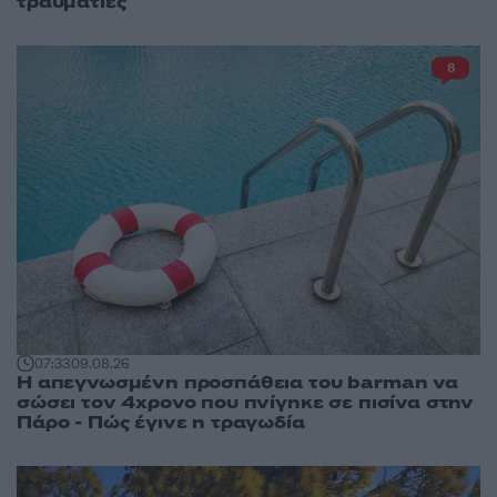
τραυματίες
8
07:33
09.08.26
Η απεγνωσμένη προσπάθεια του barman να
σώσει τον 4χρονο που πνίγηκε σε πισίνα στην
Πάρο - Πώς έγινε η τραγωδία