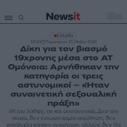
Μετάβαση
σε
o
30
περιεχόμενο
Ελλάδα
18:10
Παρασκευή 15 Μαΐου 2026
Δίκη για τον βιασμό
19χρονης μέσα στο ΑΤ
Ομόνοια: Αρνήθηκαν την
κατηγορία οι τρεις
αστυνομικοί – «Ήταν
συναινετική σεξουαλική
πράξη»
«Ήταν λάθος, αν και συναινετικό...Δεν την
πίεσα, δεν ένιωσα καμία απώθηση, δεν
κατάλαβα κάποια αντίσταση, αλλιώς δεν θα