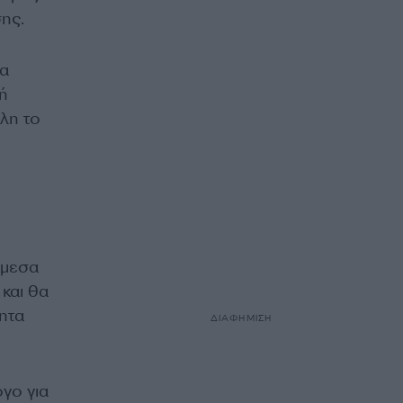
ης.
ια
ή
λλη το
άμεσα
 και θα
ητα
ΔΙΑΦΗΜΙΣΗ
γο για