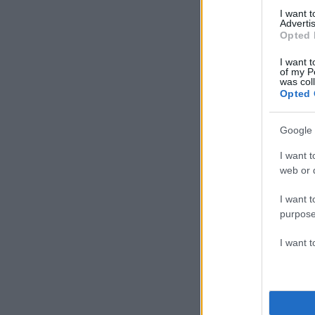
I want 
Advertis
Opted 
I want t
of my P
was col
Opted 
Google 
I want t
web or d
I want t
purpose
I want 
Με τις προβλέψεις