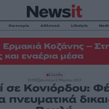
Οικονομία
Αθλητικά
Lifestyle
Medi
 Ερμακιά Κοζάνης – Στη
 και εναέρια μέσα
Ελλάδα
11:05
Δευτέρα 6 Μαρτίου 2017
 σε Κονιόρδου: Φ
τα πνευματικά δικα