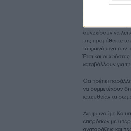
εποπτικό συμβούλι
ενισχυμένες διοικη
φορέας που μας εκ
την καθολική διαφ
συνεχίσουν να λει
της προμήθειας του
τα φαινόμενα των 
Έτσι και οι χρήστες
καταβάλλουν για τη
Θα πρέπει παράλλη
να συμμετέχουν δη
κατευθείαν τα σωμ
Διαφωνούμε Κα υπ
επιτρόπων με υπερ
αναταράξεις και πε