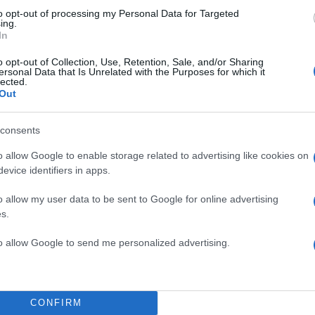
to opt-out of processing my Personal Data for Targeted
ing.
In
o opt-out of Collection, Use, Retention, Sale, and/or Sharing
ersonal Data that Is Unrelated with the Purposes for which it
lected.
Out
consents
o allow Google to enable storage related to advertising like cookies on
evice identifiers in apps.
o allow my user data to be sent to Google for online advertising
s.
to allow Google to send me personalized advertising.
 του νέου νόμου θα λειτουργήσει (άμεσα ελπίζουμε)
CONFIRM