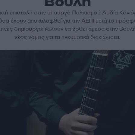
Βουλή
ικτή επιστολή στην υπουργό Πολιτισμού Λυδία Κονιό
όσα έχουν αποκαλυφθεί για την ΑΕΠΙ μετά το πρόσφ
ηνες δημιουργοί καλούν να έρθει άμεσα στην Βουλ
νέος νόμος για τα πνευματικά διακιώματα.