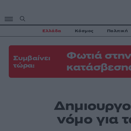
Μετάβαση
σε
περιεχόμενο
Ελλάδα
Κόσμος
Πολιτική
Φωτιά στην
Συμβαίνει
κατάσβεσης
τώρα:
Δημιουργοί
νόμο για 