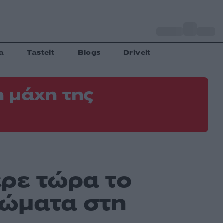
o
Αθήνα
34
C
a
Tasteit
Blogs
Driveit
 μάχη της
έρε τώρα το
ιώματα στη