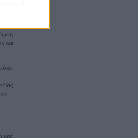
 με
 με
α
 ύψος
ς και
ούχο.
ρείας
ουν
η μας