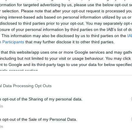
ίσιμο είναι να έρθει επιτέλους προς ψήφιση στην Β
formation for targeted advertising by us, please use the below opt-out s
πνευματικά δικαιώματα.
r selection. Please note that after your opt-out request is processed y
eing interest-based ads based on personal information utilized by us or
disclosed to third parties prior to your opt-out. You may separately opt-
ι με τις πρόνοιες που διαθέτει θα μπορέσουμε να
losure of your personal information by third parties on the IAB’s list of
τη φορά τον εισπρακτικό μας φορέα και θα συμβάλ
. This information may also be disclosed by us to third parties on the
IA
καλλιτέχνες με την ενεργή συμμετοχή μας στην αποκατ
Participants
that may further disclose it to other third parties.
στοσύνης στην αγορά.
 that this website/app uses one or more Google services and may gath
including but not limited to your visit or usage behaviour. You may click 
ΔΙΑΦΗΜΙΣΗ
 to Google and its third-party tags to use your data for below specifi
ogle consent section.
l Data Processing Opt Outs
o opt-out of the Sharing of my personal data.
In
o opt-out of the Sale of my Personal Data.
In