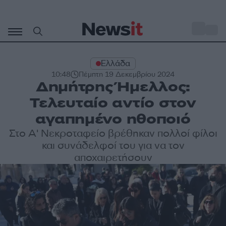
Μετάβαση
σε
o
29
περιεχόμενο
Ελλάδα
10:48
Πέμπτη 19 Δεκεμβρίου 2024
Δημήτρης Ήμελλος:
Τελευταίο αντίο στον
αγαπημένο ηθοποιό
Στο Α' Νεκροταφείο βρέθηκαν πολλοί φίλοι
και συνάδελφοί του για να τον
αποχαιρετήσουν