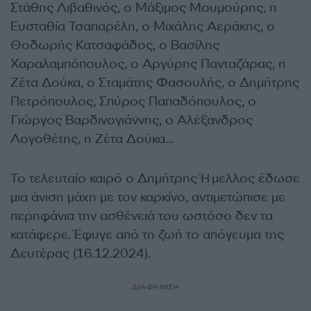
Στάθης Λιβαθινός, ο Μάξιμος Μουμούρης, η
Ευσταθία Τσαπαρέλη, ο Μιχάλης Αεράκης, ο
Θοδωρής Κατσαφάδος, ο Βασίλης
Χαραλαμπόπουλος, ο Αργύρης Πανταζάρας, η
Ζέτα Δούκα, ο Σταμάτης Φασουλής, ο Δημήτρης
Πετρόπουλος, Σπύρος Παπαδόπουλος, ο
Γιώργος Βαρδινογιάννης, ο Αλέξανδρος
Λογοθέτης, η Ζέτα Δούκα…
Το τελευταίο καιρό ο Δημήτρης Ήμελλος έδωσε
μια άνιση μάχη με τον καρκίνο, αντιμετώπισε με
περηφάνια την ασθένειά του ωστόσο δεν τα
κατάφερε. Έφυγε από τη ζωή το απόγευμα της
Δευτέρας (16.12.2024).
ΔΙΑΦΗΜΙΣΗ