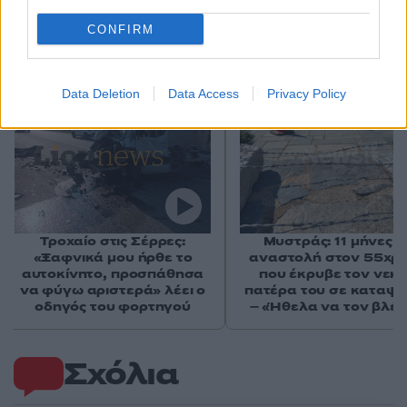
CONFIRM
Αν τα χάσατε
Data Deletion
Data Access
Privacy Policy
Ανανεώθηκε πριν
45 λεπτά
Τροχαίο στις Σέρρες:
Μυστράς: 11 μήνες μ
«Ξαφνικά μου ήρθε το
αναστολή στον 55χρ
αυτοκίνητο, προσπάθησα
που έκρυβε τον νεκ
να φύγω αριστερά» λέει ο
πατέρα του σε καταψ
οδηγός του φορτηγού
– «Ήθελα να τον βλέ
Σχόλια