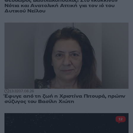
Θεοδώρος Βασιλακόπουλος: Στο «κόκκινο»
Νότια και Ανατολική Αττική για τον ιό του
Δυτικού Νείλου
13:32
07.08.26
Έφυγε από τη ζωή η Χριστίνα Πιτουρά, πρώην
σύζυγος του Βασίλη Χιώτη
12