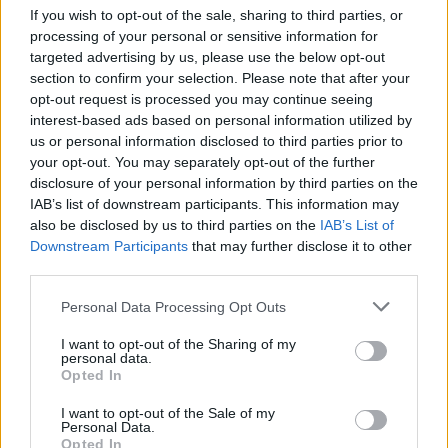
If you wish to opt-out of the sale, sharing to third parties, or
– Σήμερα: Μπορεί να αρχίσει να εισπράττει
processing of your personal or sensitive information for
νόμιμα τη σύνταξη του άντρα της.
targeted advertising by us, please use the below opt-out
section to confirm your selection. Please note that after your
opt-out request is processed you may continue seeing
interest-based ads based on personal information utilized by
us or personal information disclosed to third parties prior to
your opt-out. You may separately opt-out of the further
disclosure of your personal information by third parties on the
IAB’s list of downstream participants. This information may
also be disclosed by us to third parties on the
IAB’s List of
Downstream Participants
that may further disclose it to other
third parties.
Please note that this website/app uses one or more Google
Personal Data Processing Opt Outs
services and may gather and store information including but
not limited to your visit or usage behaviour. You may click to
I want to opt-out of the Sharing of my
personal data.
grant or deny consent to Google and its third-party tags to
Opted In
use your data for below specified purposes in below Google
consent section.
I want to opt-out of the Sale of my
Personal Data.
Opted In