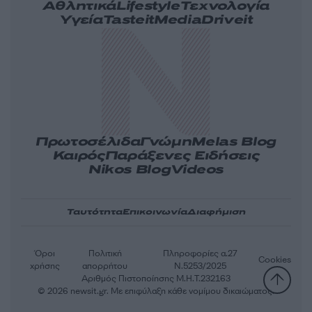
Αθλητικά
Lifestyle
Τεχνολογία
Υγεία
Tasteit
Media
Driveit
Πρωτοσέλιδα
Γνώμη
Melas Blog
Καιρός
Παράξενες Ειδήσεις
Nikos Blog
Videos
Ταυτότητα
Επικοινωνία
Διαφήμιση
Όροι
Πολιτική
Πληροφορίες α.27
Cookies
χρήσης
απορρήτου
Ν.5253/2025
Αριθμός Πιστοποίησης Μ.Η.Τ.232163
© 2026 newsit.gr. Με επιφύλαξη κάθε νομίμου δικαιώματος.