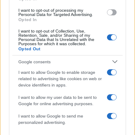
I want to opt-out of processing my
Ο δικηγόρος της οικιακού βοηθού,
Personal Data for Targeted Advertising.
Opted In
Κωνσταντίνος Γκέγκοβιτς, μιλώντας στο Live
News και σχολιάζοντας αυτή την αποκάλυψη της
I want to opt-out of Collection, Use,
Retention, Sale, and/or Sharing of my
εκπομπής επεσήμανε πως «έχει το νόμιμο
Personal Data that Is Unrelated with the
Purposes for which it was collected.
δικαίωμα να το κάνει».
Opted Out
ΔΙΑΦΗΜΙΣΗ
Google consents
I want to allow Google to enable storage
related to advertising like cookies on web or
device identifiers in apps.
I want to allow my user data to be sent to
Google for online advertising purposes.
I want to allow Google to send me
personalized advertising.