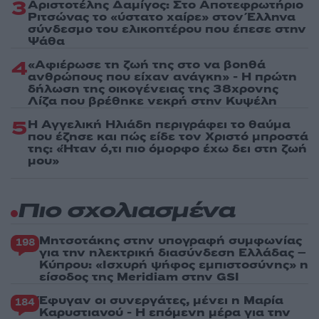
3
Αριστοτέλης Δαμίγος: Στο Αποτεφρωτήριο
Ριτσώνας το «ύστατο χαίρε» στον Έλληνα
σύνδεσμο του ελικοπτέρου που έπεσε στην
Ψάθα
4
«Αφιέρωσε τη ζωή της στο να βοηθά
ανθρώπους που είχαν ανάγκη» - Η πρώτη
δήλωση της οικογένειας της 38χρονης
Λίζα που βρέθηκε νεκρή στην Κυψέλη
5
Η Αγγελική Ηλιάδη περιγράφει το θαύμα
που έζησε και πώς είδε τον Χριστό μπροστά
της: «Ήταν ό,τι πιο όμορφο έχω δει στη ζωή
μου»
Πιο σχολιασμένα
Μητσοτάκης στην υπογραφή συμφωνίας
198
για την ηλεκτρική διασύνδεση Ελλάδας –
Κύπρου: «Ισχυρή ψήφος εμπιστοσύνης» η
είσοδος της Meridiam στην GSI
Έφυγαν οι συνεργάτες, μένει η Μαρία
184
Καρυστιανού - Η επόμενη μέρα για την