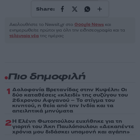
Share:
Ακολουθήστε το Νewsit.gr στο
Google News
και
ενημερωθείτε πρώτοι για όλη την ειδησεογραφία και τα
τελευταία νέα
της ημέρας
Πιο δημοφιλή
1
Δολοφονία Βρετανίδας στην Κυψέλη: Οι
δύο καταθέσεις «κλειδί» της συζύγου του
26χρονου Αφγανού – Το στίγμα του
κινητού, η θεία από την Ινδία και τα
απειλητικά μηνύματα
2
Η Ελένη Φωτοπούλου ευχήθηκε για τη
γιορτή του Άκη Παυλόπουλου: «Δεκαπέντε
χρόνια μου διδάσκει υπομονή και αγάπη»