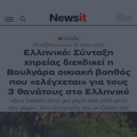
Μετάβαση
σε
o
35
περιεχόμενο
Ελλάδα
18:12
Παρασκευή 16 Μαΐου 2025
Ελληνικό: Σύνταξη
χηρείας διεκδικεί η
Βουλγάρα οικιακή βοηθός
που «ελέγχεται» για τους
3 θανάτους στο Ελληνικό
«Δεν έκατσε ούτε μια μέρα στο σπίτι μετά
τον γάμο», λέει συγγενής του συζύγου της