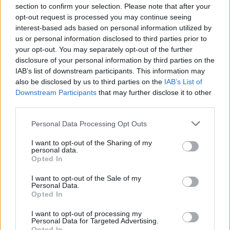
section to confirm your selection. Please note that after your
opt-out request is processed you may continue seeing
2000 /2000
interest-based ads based on personal information utilized by
us or personal information disclosed to third parties prior to
Υποβολή σχολίου
your opt-out. You may separately opt-out of the further
disclosure of your personal information by third parties on the
Όροι Χρήσης
. Το site προστατεύεται από reCAPTCHA, ισχύουν
IAB’s list of downstream participants. This information may
Πολιτική Απορρήτου
&
Όροι Χρήσης
της Google.
also be disclosed by us to third parties on the
IAB’s List of
Ελλάδα
Downstream Participants
that may further disclose it to other
ΑΝΕΜΒΟΛΙΑΣΤΟΙ
ΚΟΡΟΝΟΪΟΣ
third parties.
ΚΥΒΕΡΝΗΣΗ ΝΔ
ΝΕΑ ΜΕΤΡΑ
Please note that this website/app uses one or more Google
Personal Data Processing Opt Outs
ΧΡΙΣΤΟΥΓΕΝΝΑ
services and may gather and store information including but
not limited to your visit or usage behaviour. You may click to
I want to opt-out of the Sharing of my
Share:
personal data.
grant or deny consent to Google and its third-party tags to
Opted In
use your data for below specified purposes in below Google
Ακολουθήστε το Νewsit.gr στο
Google News
και
consent section.
I want to opt-out of the Sale of my
ενημερωθείτε πρώτοι για όλη την ειδησεογραφία και τα
Personal Data.
τελευταία νέα
της ημέρας
Opted In
I want to opt-out of processing my
Personal Data for Targeted Advertising.
Opted In