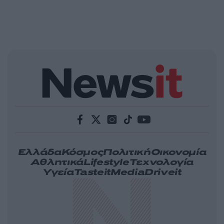
Ελλάδα
Κόσμος
Πολιτική
Οικονομία
Αθλητικά
Lifestyle
Τεχνολογία
Υγεία
Tasteit
Media
Driveit