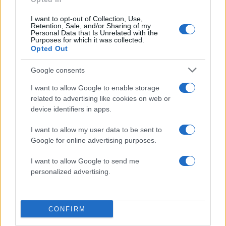
I want to opt-out of Collection, Use,
Retention, Sale, and/or Sharing of my
Πιο δημοφιλή
Personal Data that Is Unrelated with the
Purposes for which it was collected.
Opted Out
1
Τουρισμός για Όλους 2026: Σήμερα ανοίγει
η πλατφόρμα – Ποια ΑΦΜ προηγούνται
στις αιτήσεις
Google consents
2
Κυψέλη: Ο περίεργος ηλικιωμένος και το
I want to allow Google to enable storage
ταξίδι στην Αράχωβα – Όσα ισχυρίστηκε ο
related to advertising like cookies on web or
26χρονος για τον θάνατο της Βρετανίδας
device identifiers in apps.
3
Μύκονος: Βίντεο με τους αστυνομικούς να
εντοπίζουν την τσάντα Hermès και το
I want to allow my user data to be sent to
Rolex όπου άρπαξε Έλληνας οδηγός από
Google for online advertising purposes.
Ουκρανό τουρίστα
4
Η φωτιά στη Δυτική Αττική, από την
I want to allow Google to send me
κορυφή του Κιθαιρώνα – Το εντυπωσιακό
personalized advertising.
timelapse βίντεο
5
Μυστράς: «Φρούριο» το ξενοδοχείο που
έκρυβε τη σορό του 90χρονου ο γιος του –
CONFIRM
«Είχαμε να τον δούμε πάνω από 3 χρόνια»