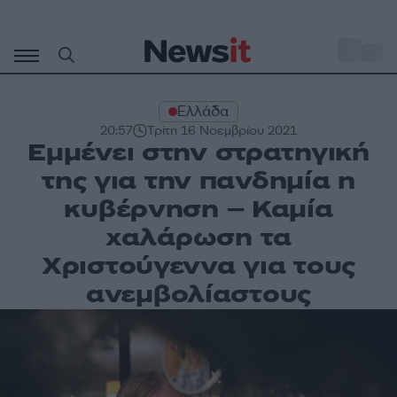
Μετάβαση
σε
o
27
περιεχόμενο
Ελλάδα
20:57
Τρίτη 16 Νοεμβρίου 2021
Εμμένει στην στρατηγική
της για την πανδημία η
κυβέρνηση – Καμία
χαλάρωση τα
Χριστούγεννα για τους
ανεμβολίαστους