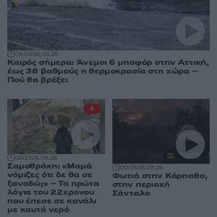
04:04
06.08.26
Καιρός σήμερα: Άνεμοι 6 μποφόρ στην Αττική,
έως 38 βαθμούς η θερμοκρασία στη χώρα –
Πού θα βρέξει
8
00:13
06.08.26
Σαμοθράκη: «Μαμά
00:08
06.08.26
νόμιζες ότι δε θα σε
Φωτιά στην Κάρπαθο,
ξαναδώ;» – Τα πρώτα
στην περιοχή
λόγια του 22χρονου
Σάνταλο
που έπεσε σε κανάλι
με καυτό νερό