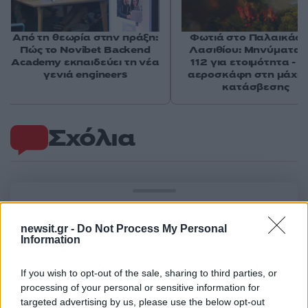
Από τη θεωρία στην πράξη:
Φωτιά στο Παλαικάσ
Πώς το Novibet Backend
Λασιθίου: Μηνύματα 
Academy εκπαιδεύει τη νέα
112 για ετοιμότητα - 
γενιά engineers
αεροσκάφη στη μάχη 
κατάσβεσης
Σχόλια
Σχολίασε εδώ
newsit.gr -
Do Not Process My Personal
Information
50 /50
If you wish to opt-out of the sale, sharing to third parties, or
processing of your personal or sensitive information for
targeted advertising by us, please use the below opt-out