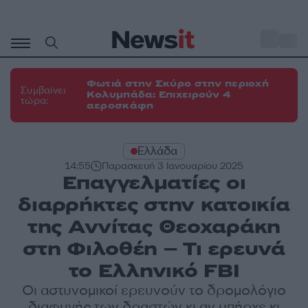
Μετάβαση
σε
o
34
περιεχόμενο
Φωτιά στην Σκύρο στην περιοχή
Συμβαίνει
Κολυμπάδα: Επιχειρούν 4
τώρα:
αεροσκάφη
Ελλάδα
14:55
Παρασκευή 3 Ιανουαρίου 2025
Επαγγελματίες οι
διαρρήκτες στην κατοικία
της Αννίτας Θεοχαράκη
στη Φιλοθέη – Τι ερευνά
το Ελληνικό FBI
Οι αστυνομικοί ερευνούν το δρομολόγιο
διαφυγής των δραστών κι αν υπήρχε κι