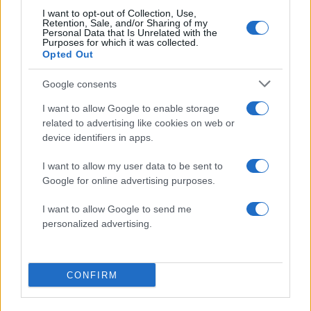
I want to opt-out of Collection, Use,
Retention, Sale, and/or Sharing of my
Personal Data that Is Unrelated with the
Purposes for which it was collected.
Opted Out
2000 /2000
Google consents
Υποβολή σχολίου
I want to allow Google to enable storage
Όροι Χρήσης
. Το site προστατεύεται από reCAPTCHA, ισχύουν
related to advertising like cookies on web or
Πολιτική Απορρήτου
&
Όροι Χρήσης
της Google.
device identifiers in apps.
Ελλάδα
I want to allow my user data to be sent to
ΔΙΑΡΡΗΞΗ
ΦΙΛΟΘΕΗ
Google for online advertising purposes.
Share:
I want to allow Google to send me
personalized advertising.
Ακολουθήστε το Νewsit.gr στο
Google News
και
ενημερωθείτε πρώτοι για όλη την ειδησεογραφία και τα
τελευταία νέα
της ημέρας
CONFIRM