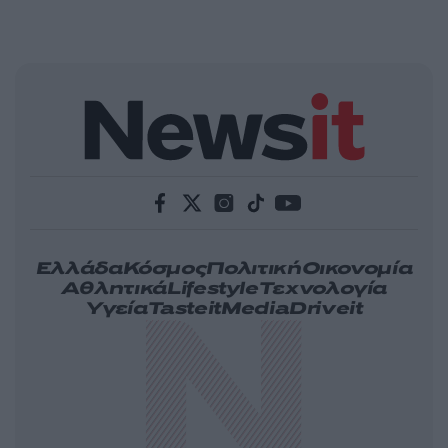
Ελλάδα
Κόσμος
Πολιτική
Οικονομία
Αθλητικά
Lifestyle
Τεχνολογία
Υγεία
Tasteit
Media
Driveit