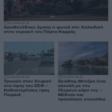
16:10
06.08.26
Οριοθετήθηκε άμεσα η φωτιά στη Χαλκιδική
στην περιοχή του Πόρτο Καρράς
15:41
06.08.26
15:31
06.08.26
Τροχαίο στον Κηφισό
Σκιάθος: Μητέρα ήπιε
στο ύψος του ΣΕΦ –
αλκοόλ με την
Καθυστερήσεις προς
15χρονη κόρη της –
Πειραιά
Μέθυσε και
προκάλεσε επεισόδια