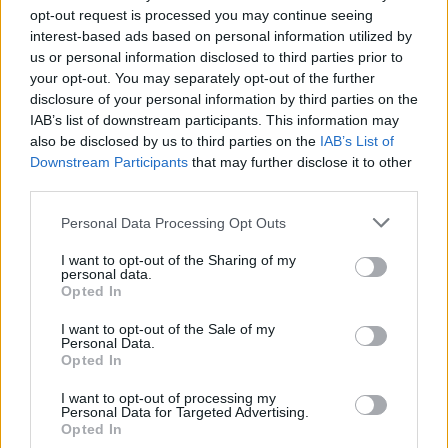
opt-out request is processed you may continue seeing
interest-based ads based on personal information utilized by
Δολοφονία Βρετανίδας
Μυστράς: Παθολογικά α
us or personal information disclosed to third parties prior to
στην Κυψέλη: Οι δύο
«δείχνει» η πρώτη
your opt-out. You may separately opt-out of the further
καταθέσεις «κλειδί» της
ιατροδικαστική εκτίμ
disclosure of your personal information by third parties on the
συζύγου του 26χρονου
για τον θάνατο του
IAB’s list of downstream participants. This information may
Αφγανού – Το στίγμα του
90χρονου, που έκρυψ
κινητού, η θεία από την
γιος του σε καταψύκ
also be disclosed by us to third parties on the
IAB’s List of
Ινδία και τα απειλητικά
Downstream Participants
that may further disclose it to other
μηνύματα
third parties.
Please note that this website/app uses one or more Google
Personal Data Processing Opt Outs
Σχόλια
services and may gather and store information including but
not limited to your visit or usage behaviour. You may click to
I want to opt-out of the Sharing of my
personal data.
grant or deny consent to Google and its third-party tags to
Opted In
use your data for below specified purposes in below Google
consent section.
I want to opt-out of the Sale of my
Personal Data.
Σχολίασε εδώ
Opted In
I want to opt-out of processing my
Personal Data for Targeted Advertising.
50 /50
Opted In