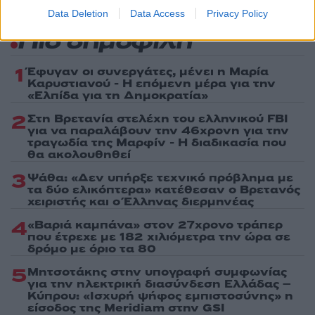
Data Deletion
Data Access
Privacy Policy
Πιο δημοφιλή
1
Έφυγαν οι συνεργάτες, μένει η Μαρία
Καρυστιανού - Η επόμενη μέρα για την
«Ελπίδα για τη Δημοκρατία»
2
Στη Βρετανία στελέχη του ελληνικού FBI
για να παραλάβουν την 46χρονη για την
τραγωδία της Μαρφίν - Η διαδικασία που
θα ακολουθηθεί
3
Ψάθα: «Δεν υπήρξε τεχνικό πρόβλημα με
τα δύο ελικόπτερα» κατέθεσαν ο Βρετανός
χειριστής και ο Έλληνας διερμηνέας
4
«Βαριά καμπάνα» στον 27χρονο τράπερ
που έτρεχε με 182 χιλιόμετρα την ώρα σε
δρόμο με όριο τα 80
5
Μητσοτάκης στην υπογραφή συμφωνίας
για την ηλεκτρική διασύνδεση Ελλάδας –
Κύπρου: «Ισχυρή ψήφος εμπιστοσύνης» η
είσοδος της Meridiam στην GSI