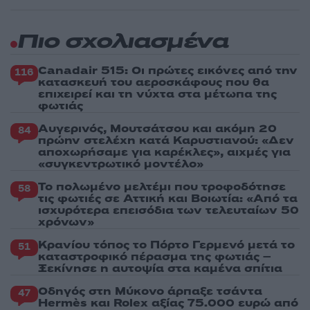
Πιο σχολιασμένα
Canadair 515: Οι πρώτες εικόνες από την
116
κατασκευή του αεροσκάφους που θα
επιχειρεί και τη νύχτα στα μέτωπα της
φωτιάς
Αυγερινός, Μουτσάτσου και ακόμη 20
84
πρώην στελέχη κατά Καρυστιανού: «Δεν
αποχωρήσαμε για καρέκλες», αιχμές για
«συγκεντρωτικό μοντέλο»
Το πολωμένο μελτέμι που τροφοδότησε
58
τις φωτιές σε Αττική και Βοιωτία: «Από τα
ισχυρότερα επεισόδια των τελευταίων 50
χρόνων»
Κρανίου τόπος το Πόρτο Γερμενό μετά το
51
καταστροφικό πέρασμα της φωτιάς –
Ξεκίνησε η αυτοψία στα καμένα σπίτια
Οδηγός στη Μύκονο άρπαξε τσάντα
47
Hermès και Rolex αξίας 75.000 ευρώ από