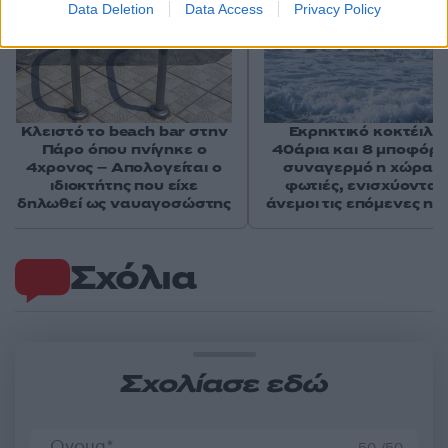
Data Deletion
Data Access
Privacy Policy
Κλειστό το beach bar στην
Εκρηκτικό κοκτέιλ μ
Πάρο όπου πνίγηκε ο
40άρια και 8 μποφόρ -
4χρονος – Απολογείται ο
συναγερμό η χώρα γ
ιδιοκτήτης που είχε
φωτιές, ενισχύονται 
δηλωθεί ως ναυαγοσώστης
άνεμοι τις επόμενες ημ
Σχόλια
Σχολίασε εδώ