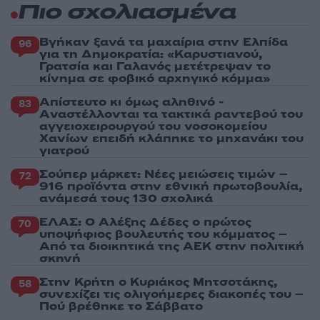
Πιο σχολιασμένα
Βγήκαν ξανά τα μαχαίρια στην Ελπίδα
96
για τη Δημοκρατία: «Καρυστιανού,
Γρατσία και Γαλανός μετέτρεψαν το
κίνημα σε φοβικό αρχηγικό κόμμα»
Απίστευτο κι όμως αληθινό -
83
Aναστέλλονται τα τακτικά ραντεβού του
αγγειοχειρουργού του νοσοκομείου
Χανίων επειδή κλάπηκε το μηχανάκι του
γιατρού
Σούπερ μάρκετ: Νέες μειώσεις τιμών –
72
916 προϊόντα στην εθνική πρωτοβουλία,
ανάμεσά τους 130 σχολικά
ΕΛΑΣ: Ο Αλέξης Δέδες ο πρώτος
70
υποψήφιος βουλευτής του κόμματος –
Από τα διοικητικά της ΑΕΚ στην πολιτική
σκηνή
Στην Κρήτη ο Κυριάκος Μητσοτάκης,
58
συνεχίζει τις ολιγοήμερες διακοπές του –
Πού βρέθηκε το Σάββατο