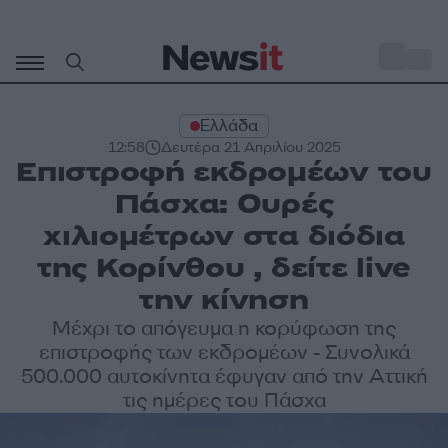
Μετάβαση
σε
o
30
περιεχόμενο
Ελλάδα
12:58
Δευτέρα 21 Απριλίου 2025
Επιστροφή εκδρομέων του
Πάσχα: Ουρές
χιλιομέτρων στα διόδια
της Κορίνθου , δείτε live
την κίνηση
Μέχρι το απόγευμα η κορύφωση της
επιστροφής των εκδρομέων - Συνολικά
500.000 αυτοκίνητα έφυγαν από την Αττική
τις ημέρες του Πάσχα