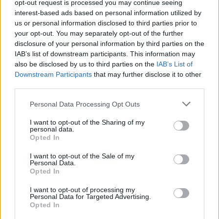
που αναμένεται να αυξηθεί τις επόμενες ώρες.
opt-out request is processed you may continue seeing
interest-based ads based on personal information utilized by
us or personal information disclosed to third parties prior to
Μέχρι στιγμής και εκεί η επιστροφή των
your opt-out. You may separately opt-out of the further
εκδρομέων γίνεται χωρίς προβλήματα και αν και
disclosure of your personal information by third parties on the
IAB’s list of downstream participants. This information may
υπάρχει κίνηση, η ροή σε γενικές γραμμές είναι
also be disclosed by us to third parties on the
IAB’s List of
συνεχής.
Downstream Participants
that may further disclose it to other
third parties.
Χθες, Κυριακή του Πάσχα, σύμφωνα με τα
Please note that this website/app uses one or more Google
Personal Data Processing Opt Outs
στοιχεία της Τροχαίας στην Αθήνα επέστρεψαν
services and may gather and store information including but
61.786
(33.058 οχήματα από την Αθηνών-
not limited to your visit or usage behaviour. You may click to
I want to opt-out of the Sharing of my
personal data.
grant or deny consent to Google and its third-party tags to
Κορίνθου και
28.728
από την Αθηνών-Λαμίας).
Opted In
use your data for below specified purposes in below Google
Το αντίστοιχο διάστημα πέρσι είχαν επιστρέψει
consent section.
I want to opt-out of the Sale of my
48.925
οχήματα.
Personal Data.
Opted In
Υπενθυμίζεται ότι έως τις 22:00 το βράδυ στο
I want to opt-out of processing my
Personal Data for Targeted Advertising.
ρεύμα εισόδου υπάρχει απαγόρευση κίνησης
Opted In
των φορτηγών αυτοκινήτων μεγίστου