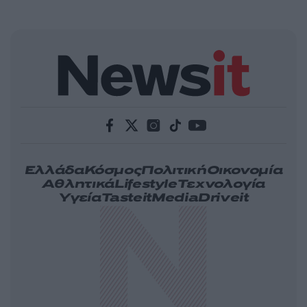
Ελλάδα
Κόσμος
Πολιτική
Οικονομία
Αθλητικά
Lifestyle
Τεχνολογία
Υγεία
Tasteit
Media
Driveit