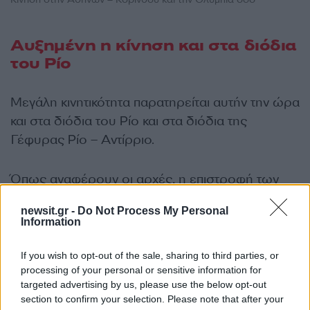
Αυξημένη η κίνηση και στα διόδια
του Ρίο
Μεγάλη κινητικότητα παρατηρείται αυτήν την ώρα
και στα διόδια του Ρίο και στα διόδια της
Γέφυρας Ρίο – Αντίρριο.
Όπως αναφέρουν οι αρχές, η επιστροφή των
εκδρομέων ξεκίνησε νωρίτερα από το
newsit.gr -
Do Not Process My Personal
συνηθισμένο, με τον κύριο όγκο των οχημάτων
Information
να γυρνάει σήμερα στις «βάσεις».
If you wish to opt-out of the sale, sharing to third parties, or
processing of your personal or sensitive information for
Στο ρεύμα προς Αθήνα, φεύγουν ανά ώρα
targeted advertising by us, please use the below opt-out
τουλάχιστον 2.500 αυτοκίνητα
, ένας αριθμός
section to confirm your selection. Please note that after your