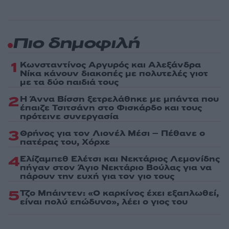
Πιο δημοφιλή
1
Κωνσταντίνος Αργυρός και Αλεξάνδρα
Νίκα κάνουν διακοπές με πολυτελές γιοτ
με τα δύο παιδιά τους
2
Η Άννα Βίσση ξετρελάθηκε με μπάντα που
έπαιζε Τσιτσάνη στο Φισκάρδο και τους
πρότεινε συνεργασία
3
Θρήνος για τον Λιονέλ Μέσι – Πέθανε ο
πατέρας του, Χόρχε
4
Ελίζαμπεθ Ελέτσι και Νεκτάριος Λεμονίδης
πήγαν στον Άγιο Νεκτάριο Βούλας για να
πάρουν την ευχή για τον γιο τους
5
Τζο Μπάιντεν: «Ο καρκίνος έχει εξαπλωθεί,
είναι πολύ επώδυνο», λέει ο γιος του