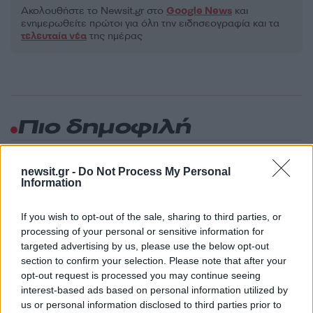
Ακολουθήστε το Νewsit.gr στο
Google News
και
ενημερωθείτε πρώτοι για όλη την ειδησεογραφία και τα
τελευταία νέα
της ημέρας
Πιο δημοφιλή
1
Σοκαριστική υπόθεση στην Κρήτη:
Τουρίστας ρωτούσε πόσο να πληρώσει για
newsit.gr -
Do Not Process My Personal
να ασελγήσει σε 10χρονο κορίτσι - Το παιδί
Information
καθόταν αμέριμνο σε αυλή επιχείρησης
2
Δεν ήταν μόνο η ταχύτητα που οδήγησε
If you wish to opt-out of the sale, sharing to third parties, or
στο τροχαίο στις Σέρρες με νεκρούς μητέρα
processing of your personal or sensitive information for
και γιο - «Ίσως κάτι απέσπασε την προσοχή
targeted advertising by us, please use the below opt-out
του οδηγού» λέει πραγματογνώμονας
section to confirm your selection. Please note that after your
3
Μυστράς: Αλλαγή στην υπερασπιστική
opt-out request is processed you may continue seeing
γραμμή του 55χρονου που έκρυψε τον
interest-based ads based on personal information utilized by
νεκρό πατέρα του σε καταψύκτη – Η
us or personal information disclosed to third parties prior to
αγάπη στους γονείς και η διαφωνία με την