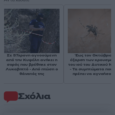
Σε 57χρονη αγνοούμενη
Έως τον Οκτώβριο 
από την Κυψέλη ανήκει η
έξαρση των κρουσμά
σορός που βρέθηκε στον
του ιού του Δυτικού Νε
Λυκαβηττό - Από πτώση ο
- Τα συμπτώματα που 
θάνατός της
πρέπει να αγνοήσου
Σχόλια