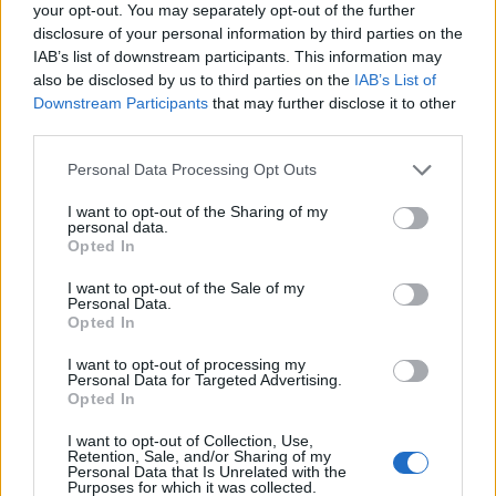
your opt-out. You may separately opt-out of the further
αδερφή του
disclosure of your personal information by third parties on the
4
Τραγωδία στις Σέρρες: «Τα έχασα όλα, κάτι
IAB’s list of downstream participants. This information may
με τράβαγε στην καρδιά μου», λέει ο
also be disclosed by us to third parties on the
IAB’s List of
άνδρας που έχασε σύζυγο και γιο στο
Downstream Participants
that may further disclose it to other
τροχαίο
third parties.
5
Ανησυχία από το ξέσπασμα του ιού του
Δυτικού Νείλου με κρούσματα στην Αττική
Please note that this website/app uses one or more Google
Personal Data Processing Opt Outs
- «Καμπανάκι» από τον Ιατρικό Σύλλογο
services and may gather and store information including but
Αθηνών για την προστασία της δημόσιας
not limited to your visit or usage behaviour. You may click to
I want to opt-out of the Sharing of my
υγείας
personal data.
grant or deny consent to Google and its third-party tags to
Opted In
use your data for below specified purposes in below Google
consent section.
I want to opt-out of the Sale of my
Πιο σχολιασμένα
Personal Data.
Opted In
Marfin: Η 46χρονη πήρε προθεσμία για
101
να απολογηθεί την Τρίτη – «Είναι αθώα,
I want to opt-out of processing my
συμμετείχε στη διαδήλωση όπως και
Personal Data for Targeted Advertising.
100.000 άτομα»
Opted In
Βγήκαν ξανά τα μαχαίρια στην Ελπίδα
94
I want to opt-out of Collection, Use,
για τη Δημοκρατία: «Καρυστιανού,
Retention, Sale, and/or Sharing of my
Γρατσία και Γαλανός μετέτρεψαν το
Personal Data that Is Unrelated with the
Purposes for which it was collected.
κίνημα σε φοβικό αρχηγικό κόμμα»