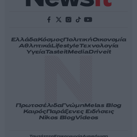
Ελλάδα
Κόσμος
Πολιτική
Οικονομία
Αθλητικά
Lifestyle
Τεχνολογία
Υγεία
Tasteit
Media
Driveit
Πρωτοσέλιδα
Γνώμη
Melas Blog
Καιρός
Παράξενες Ειδήσεις
Nikos Blog
Videos
Ταυτότητα
Επικοινωνία
Διαφήμιση