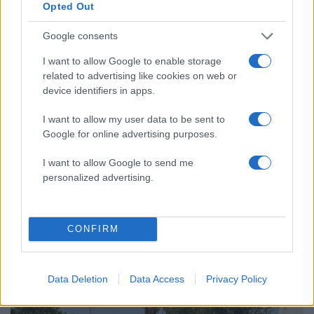
Opted Out
Μεταφορές χρημάτων: Πότε μπορεί να
71
θεωρηθούν δωρεές και να επιβληθεί
Google consents
φόρος – Τι ισχυεί για τις γονικές παροχές
I want to allow Google to enable storage
Απίστευτο κι όμως αληθινό -
67
related to advertising like cookies on web or
Aναστέλλονται τα τακτικά ραντεβού του
αγγειοχειρουργού του νοσοκομείου
device identifiers in apps.
Χανίων επειδή κλάπηκε το μηχανάκι του
γιατρού
I want to allow my user data to be sent to
Google for online advertising purposes.
Σούπερ μάρκετ: Νέες μειώσεις τιμών –
59
916 προϊόντα στην εθνική πρωτοβουλία,
ανάμεσά τους 130 σχολικά
I want to allow Google to send me
personalized advertising.
CONFIRM
Ελλάδα: Περισσότερα
άρθρα
Data Deletion
Data Access
Privacy Policy