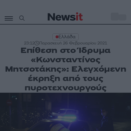
Μετάβαση
σε
o
35
περιεχόμενο
Ελλάδα
23:12
Παρασκευή 26 Φεβρουαρίου 2021
Επίθεση στο Ίδρυμα
«Κωνσταντίνος
Μητσοτάκης»: Ελεγχόμενη
έκρηξη από τους
πυροτεχνουργούς