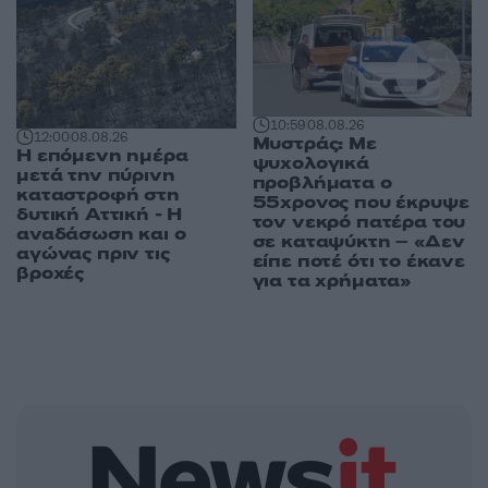
10:59
08.08.26
12:00
08.08.26
Μυστράς: Με
Η επόμενη ημέρα
ψυχολογικά
μετά την πύρινη
προβλήματα ο
καταστροφή στη
55χρονος που έκρυψε
δυτική Αττική - Η
τον νεκρό πατέρα του
αναδάσωση και ο
σε καταψύκτη – «Δεν
αγώνας πριν τις
είπε ποτέ ότι το έκανε
βροχές
για τα χρήματα»